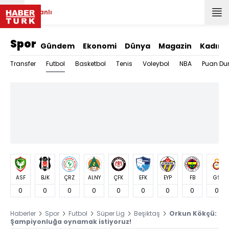
Canlı
Spor
Gündem
Ekonomi
Dünya
Magazin
Kadın
Futbol
Transfer
Basketbol
Tenis
Voleybol
NBA
Puan Du
ASF
BJK
ÇRZ
ALNY
ÇFK
EFK
EYP
FB
GS
0
0
0
0
0
0
0
0
0
Haberler
Spor
Futbol
Süper Lig
Beşiktaş
Orkun Kökçü:
Şampiyonluğa oynamak istiyoruz!