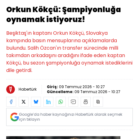
Orkun Kökçü: Şampiyonluğa
oynamak istiyoruz!
Beşiktaş'ın kaptanı Orkun Kökçü, Slovakya
kampında basın mensuplarına açıklamalarda
bulundu. Salih Özcan'ın transfer sürecinde milli
takımdan arkadaşını aradığını ifade eden kaptan
Kökçü, bu sezon şampiyonluğa oynamak istediklerini
dile getirdi.
Giriş:
09 Temmuz 2026 - 10:27
Habertürk
Güncelleme:
09 Temmuz 2026 - 10:27
Google’da haber kaynağınızı Habertürk olarak seçmek
için tıklayın