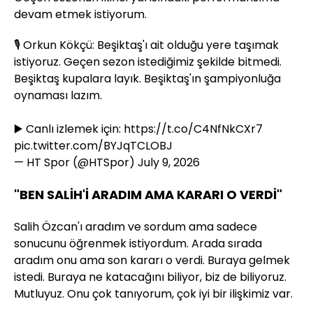
devam etmek istiyorum.
🎙️ Orkun Kökçü: Beşiktaş'ı ait olduğu yere taşımak
istiyoruz. Geçen sezon istediğimiz şekilde bitmedi.
Beşiktaş kupalara layık. Beşiktaş'ın şampiyonluğa
oynaması lazım.
▶️ Canlı izlemek için:
https://t.co/C4NfNkCXr7
pic.twitter.com/BYJqTCLOBJ
— HT Spor (@HTSpor)
July 9, 2026
"BEN SALİH'İ ARADIM AMA KARARI O VERDİ"
Salih Özcan'ı aradım ve sordum ama sadece
sonucunu öğrenmek istiyordum. Arada sırada
aradım onu ama son kararı o verdi. Buraya gelmek
istedi. Buraya ne katacağını biliyor, biz de biliyoruz.
Mutluyuz. Onu çok tanıyorum, çok iyi bir ilişkimiz var.