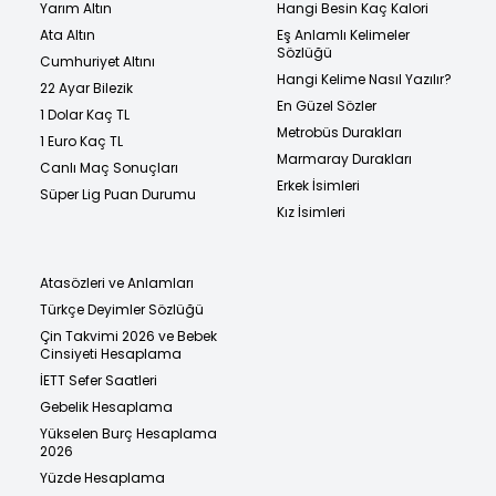
Yarım Altın
Hangi Besin Kaç Kalori
Ata Altın
Eş Anlamlı Kelimeler
Sözlüğü
Cumhuriyet Altını
Hangi Kelime Nasıl Yazılır?
22 Ayar Bilezik
En Güzel Sözler
1 Dolar Kaç TL
Metrobüs Durakları
1 Euro Kaç TL
Marmaray Durakları
Canlı Maç Sonuçları
Erkek İsimleri
Süper Lig Puan Durumu
Kız İsimleri
Atasözleri ve Anlamları
Türkçe Deyimler Sözlüğü
Çin Takvimi 2026 ve Bebek
Cinsiyeti Hesaplama
İETT Sefer Saatleri
Gebelik Hesaplama
Yükselen Burç Hesaplama
2026
Yüzde Hesaplama