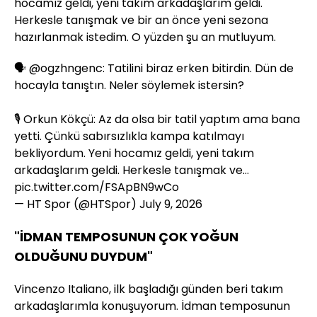
hocamız geldi, yeni takım arkadaşlarım geldi.
Herkesle tanışmak ve bir an önce yeni sezona
hazırlanmak istedim. O yüzden şu an mutluyum.
🗣️
@ogzhngenc
: Tatilini biraz erken bitirdin. Dün de
hocayla tanıştın. Neler söylemek istersin?
🎙️ Orkun Kökçü: Az da olsa bir tatil yaptım ama bana
yetti. Çünkü sabırsızlıkla kampa katılmayı
bekliyordum. Yeni hocamız geldi, yeni takım
arkadaşlarım geldi. Herkesle tanışmak ve…
pic.twitter.com/FSApBN9wCo
— HT Spor (@HTSpor)
July 9, 2026
"İDMAN TEMPOSUNUN ÇOK YOĞUN
OLDUĞUNU DUYDUM"
Vincenzo Italiano, ilk başladığı günden beri takım
arkadaşlarımla konuşuyorum. İdman temposunun