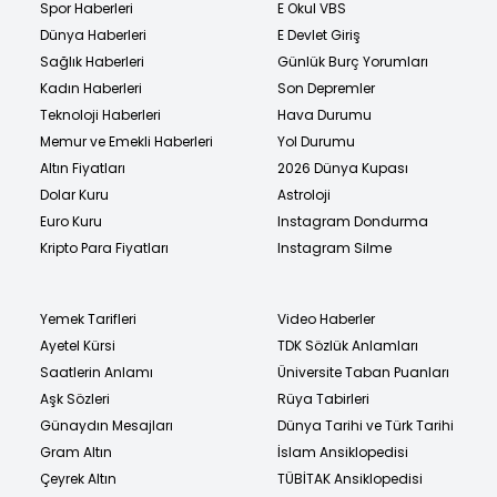
Spor Haberleri
E Okul VBS
Dünya Haberleri
E Devlet Giriş
Sağlık Haberleri
Günlük Burç Yorumları
Kadın Haberleri
Son Depremler
Teknoloji Haberleri
Hava Durumu
Memur ve Emekli Haberleri
Yol Durumu
Altın Fiyatları
2026 Dünya Kupası
Dolar Kuru
Astroloji
Euro Kuru
Instagram Dondurma
Kripto Para Fiyatları
Instagram Silme
Yemek Tarifleri
Video Haberler
Ayetel Kürsi
TDK Sözlük Anlamları
Saatlerin Anlamı
Üniversite Taban Puanları
Aşk Sözleri
Rüya Tabirleri
Günaydın Mesajları
Dünya Tarihi ve Türk Tarihi
Gram Altın
İslam Ansiklopedisi
Çeyrek Altın
TÜBİTAK Ansiklopedisi