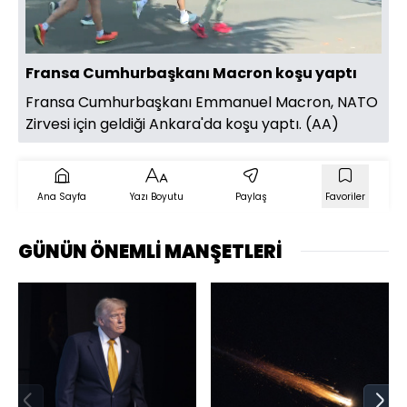
Yüklendi
:
25.45%
Sesi
Oynatma
720
Aç
Hızı
Fransa Cumhurbaşkanı Macron koşu yaptı
Fransa Cumhurbaşkanı Emmanuel Macron, NATO
Zirvesi için geldiği Ankara'da koşu yaptı. (AA)
Ana Sayfa
Yazı Boyutu
Paylaş
Favoriler
GÜNÜN ÖNEMLİ MANŞETLERİ