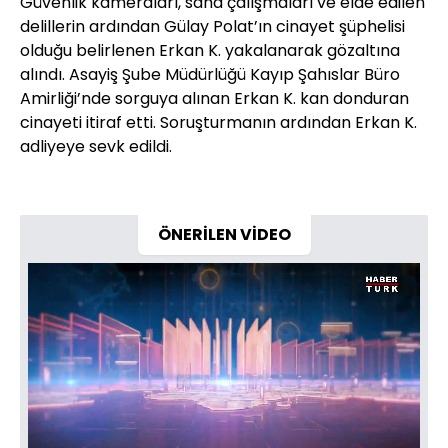
Güvenlik kameraları, saha çalışmaları ve elde edilen
delillerin ardından Gülay Polat’ın cinayet şüphelisi
olduğu belirlenen Erkan K. yakalanarak gözaltına
alındı. Asayiş Şube Müdürlüğü Kayıp Şahıslar Büro
Amirliği’nde sorguya alınan Erkan K. kan donduran
cinayeti itiraf etti. Soruşturmanın ardından Erkan K.
adliyeye sevk edildi.
ÖNERİLEN VİDEO
Yüklendi
:
0.48%