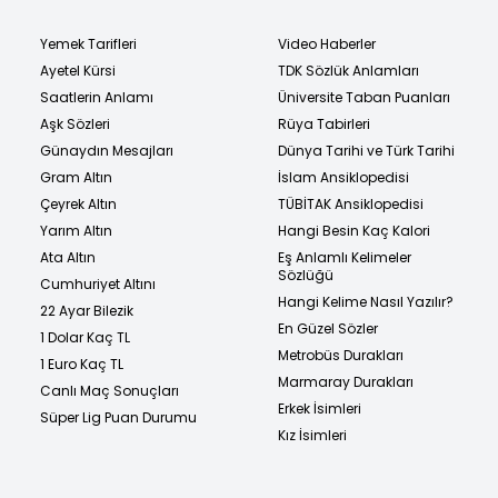
Yemek Tarifleri
Video Haberler
Ayetel Kürsi
TDK Sözlük Anlamları
Saatlerin Anlamı
Üniversite Taban Puanları
Aşk Sözleri
Rüya Tabirleri
Günaydın Mesajları
Dünya Tarihi ve Türk Tarihi
Gram Altın
İslam Ansiklopedisi
Çeyrek Altın
TÜBİTAK Ansiklopedisi
Yarım Altın
Hangi Besin Kaç Kalori
Ata Altın
Eş Anlamlı Kelimeler
Sözlüğü
Cumhuriyet Altını
Hangi Kelime Nasıl Yazılır?
22 Ayar Bilezik
En Güzel Sözler
1 Dolar Kaç TL
Metrobüs Durakları
1 Euro Kaç TL
Marmaray Durakları
Canlı Maç Sonuçları
Erkek İsimleri
Süper Lig Puan Durumu
Kız İsimleri