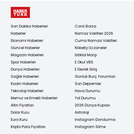
Son Dakika Haberleri
Canlı Borsa
Haberler
Namaz Vakitleri 2026
Ekonomi Haberleri
Cuma Namazı Vakitleri
Güncel Haberler
Nöbetçi Eczaneler
Magazin Haberleri
İstiklal Marşı
Spor Haberleri
E Okul VBS
Dünya Haberleri
E Devlet Giriş
Sağlık Haberleri
Günlük Burç Yorumları
Kadın Haberleri
Son Depremler
Teknoloji Haberleri
Hava Durumu
Memur ve Emekli Haberleri
Yol Durumu
Altın Fiyatları
2026 Dünya Kupası
Dolar Kuru
Astroloji
Euro Kuru
Instagram Dondurma
Kripto Para Fiyatları
Instagram Silme