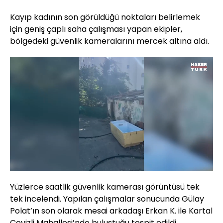
Kayıp kadının son görüldüğü noktaları belirlemek
için geniş çaplı saha çalışması yapan ekipler,
bölgedeki güvenlik kameralarını mercek altına aldı.
Yüklendi
:
14.63%
Sesi
Oynatma
720
Aç
Hızı
Yüzlerce saatlik güvenlik kamerası görüntüsü tek
tek incelendi. Yapılan çalışmalar sonucunda Gülay
Polat’ın son olarak mesai arkadaşı Erkan K. ile Kartal
Cevizli Mahallesi’nde buluştuğu tespit edildi.