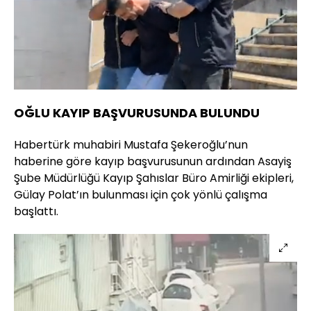
Yüklendi
:
100.00%
Sesi
Oynatma
Aç
Hızı
OĞLU KAYIP BAŞVURUSUNDA BULUNDU
Habertürk muhabiri Mustafa Şekeroğlu’nun
haberine göre kayıp başvurusunun ardından Asayiş
Şube Müdürlüğü Kayıp Şahıslar Büro Amirliği ekipleri,
Gülay Polat’ın bulunması için çok yönlü çalışma
başlattı.