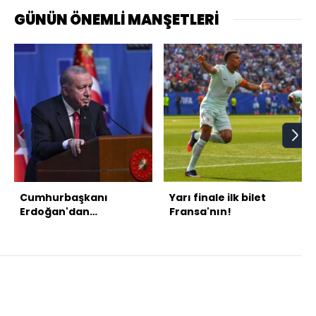
GÜNÜN ÖNEMLİ MANŞETLERİ
Cumhurbaşkanı
Yarı finale ilk bilet
Erdoğan'dan
Fransa'nın!
Ankaralılara teşekkür