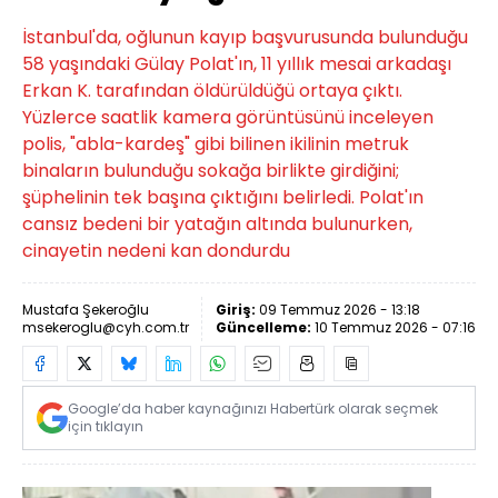
İstanbul'da, oğlunun kayıp başvurusunda bulunduğu
58 yaşındaki Gülay Polat'ın, 11 yıllık mesai arkadaşı
Erkan K. tarafından öldürüldüğü ortaya çıktı.
Yüzlerce saatlik kamera görüntüsünü inceleyen
polis, "abla-kardeş" gibi bilinen ikilinin metruk
binaların bulunduğu sokağa birlikte girdiğini;
şüphelinin tek başına çıktığını belirledi. Polat'ın
cansız bedeni bir yatağın altında bulunurken,
cinayetin nedeni kan dondurdu
Mustafa Şekeroğlu
Giriş:
09 Temmuz 2026 - 13:18
msekeroglu@cyh.com.tr
Güncelleme:
10 Temmuz 2026 - 07:16
Google’da haber kaynağınızı Habertürk olarak seçmek
için tıklayın