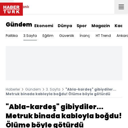
Canlı
Gündem
Ekonomi
Dünya
Spor
Magazin
Kadın
3.Sayfa
Politika
Eğitim
Güvenlik
İnanç
HT Trend
Ankar
Haberler
Gündem
3. Sayfa
"Abla-kardeş" gibiydiler...
Metruk binada kabloyla boğdu! Ölüme böyle götürdü
"Abla-kardeş" gibiydiler...
Metruk binada kabloyla boğdu!
Ölüme böyle götürdü