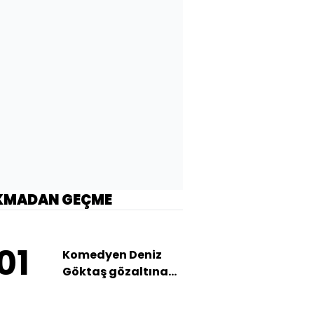
KMADAN GEÇME
01
Komedyen Deniz
Göktaş gözaltına
alındı