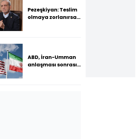
Pezeşkiyan: Teslim
olmaya zorlanırsak
savaşırız, boyun
eğmeyiz
ABD, İran-Umman
anlaşması sonrası
ablukayı
kaldıracak