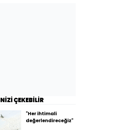
maliyeti mi?
İNİZİ ÇEKEBİLİR
"Her ihtimali
değerlendireceğiz"