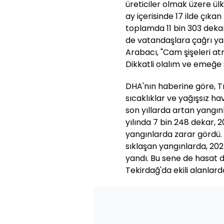
üreticiler olmak üzere ül
ay içerisinde 17 ilde çıka
toplamda 11 bin 303 deka
de vatandaşlara çağrı ya
Arabacı, "Cam şişeleri at
Dikkatli olalım ve emeğe 
DHA'nın haberine göre, Trak
sıcaklıklar ve yağışsız ha
son yıllarda artan yangın
yılında 7 bin 248 dekar, 
yangınlarda zarar gördü.
sıklaşan yangınlarda, 202
yandı. Bu sene de hasat 
Tekirdağ'da ekili alanlard