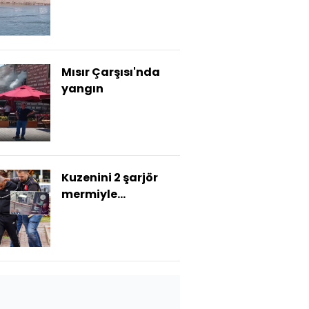
Mısır Çarşısı'nda
yangın
Kuzenini 2 şarjör
mermiyle
öldürmüştü...
Dehşet anı
kamerada!