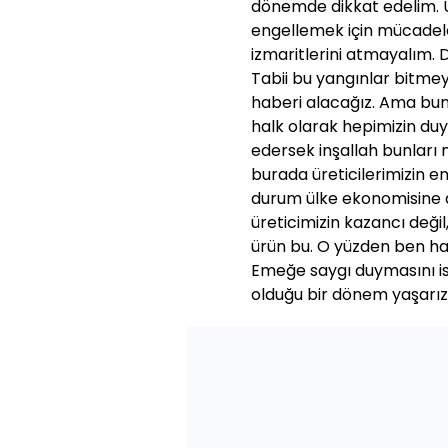
dönemde dikkat edelim. 
engellemek için mücadele
izmaritlerini atmayalım. 
Tabii bu yangınlar bitmey
haberi alacağız. Ama bun
halk olarak hepimizin duya
edersek inşallah bunları
burada üreticilerimizin e
durum ülke ekonomisine d
üreticimizin kazancı deği
ürün bu. O yüzden ben hal
Emeğe saygı duymasını is
olduğu bir dönem yaşarız