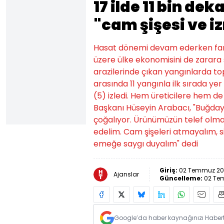
17 ilde 11 bin de
"cam şişesi ve i
Hasat dönemi devam ederken farkl
üzere ülke ekonomisini de zarara s
arazilerinde çıkan yangınlarda to
arasında 11 yangınla ilk sırada yer
(5) izledi. Hem üreticilere hem d
Başkanı Hüseyin Arabacı, "Buğday 
çoğalıyor. Ürünümüzün telef olma
edelim. Cam şişeleri atmayalım, si
emeğe saygı duyalım" dedi
Giriş:
02 Temmuz 202
Ajanslar
Güncelleme:
02 Te
Google’da haber kaynağınızı Habertü