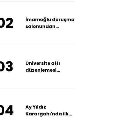
02
İmamoğlu duruşma
salonundan
çıkarıldı
03
Üniversite affı
düzenlemesi
Meclis'te
04
Ay Yıldız
Karargahı'nda ilk
toplantı