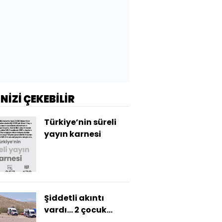
İNİZİ ÇEKEBİLİR
Türkiye’nin süreli
yayın karnesi
Şiddetli akıntı
vardı... 2 çocuk
çamaşır yıkıyordu!