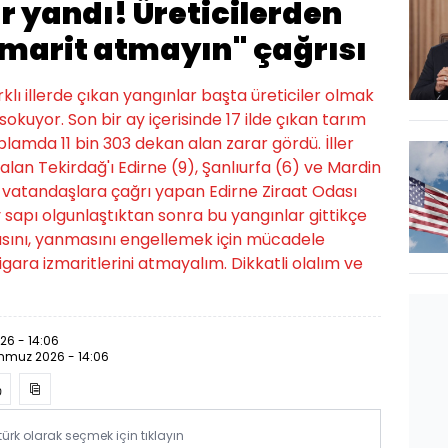
kar yandı! Üreticilerden
zmarit atmayın" çağrısı
ı illerde çıkan yangınlar başta üreticiler olmak
okuyor. Son bir ay içerisinde 17 ilde çıkan tarım
plamda 11 bin 303 dekan alan zarar gördü. İller
 alan Tekirdağ'ı Edirne (9), Şanlıurfa (6) ve Mardin
e vatandaşlara çağrı yapan Edirne Ziraat Odası
sapı olgunlaştıktan sonra bu yangınlar gittikçe
sını, yanmasını engellemek için mücadele
gara izmaritlerini atmayalım. Dikkatli olalım ve
6 - 14:06
mmuz 2026 - 14:06
rk olarak seçmek için tıklayın