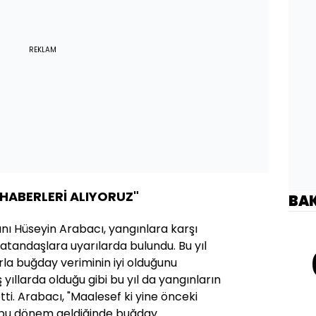
REKLAM
HABERLERİ ALIYORUZ"
BA
nı Hüseyin Arabacı, yangınlara karşı
atandaşlara uyarılarda bulundu. Bu yıl
la buğday veriminin iyi olduğunu
yıllarda olduğu gibi bu yıl da yangınların
etti. Arabacı, "Maalesef ki yine önceki
i, bu dönem geldiğinde buğday