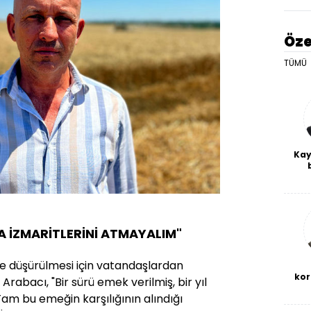
Öze
TÜMÜ
Kay
De
haf
a
bl
RA İZMARİTLERİNİ ATMAYALIM"
ye düşürülmesi için vatandaşlardan
kor
Arabacı, "Bir sürü emek verilmiş, bir yıl
am bu emeğin karşılığının alındığı