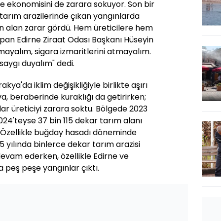
ke ekonomisini de zarara sokuyor. Son bir
n tarım arazilerinde çıkan yangınlarda
n alan zarar gördü. Hem üreticilere hem
pan Edirne Ziraat Odası Başkanı Hüseyin
mayalım, sigara izmaritlerini atmayalım.
saygı duyalım" dedi.
ya'da iklim değişikliğiyle birlikte aşırı
va, beraberinde kuraklığı da getirirken;
lar üreticiyi zarara soktu. Bölgede 2023
2024'teyse 37 bin 115 dekar tarım alanı
 Özellikle buğday hasadı döneminde
5 yılında binlerce dekar tarım arazisi
devam ederken, özellikle Edirne ve
a peş peşe yangınlar çıktı.