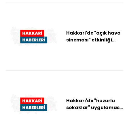
Hakkari'de "açık hava
sineması" etkinliği
düzenlendi
Hakkari'de "huzurlu
sokaklar" uygulaması
yapıldı