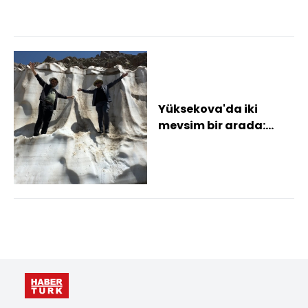
Yüksekova'da iki
mevsim bir arada:
Ağustos ayında
metrelerce
yükseklikteki...