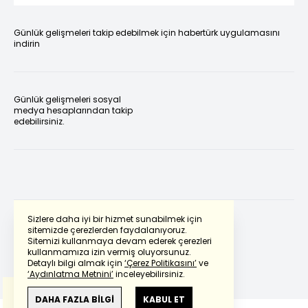
Günlük gelişmeleri takip edebilmek için habertürk uygulamasını
indirin
Günlük gelişmeleri sosyal
medya hesaplarından takip
edebilirsiniz.
Sizlere daha iyi bir hizmet sunabilmek için
sitemizde çerezlerden faydalanıyoruz.
Sitemizi kullanmaya devam ederek çerezleri
Powered by
Translate
kullanmamıza izin vermiş oluyorsunuz.
Detaylı bilgi almak için
‘Çerez Politikasını’
ve
‘Aydınlatma Metnini’
inceleyebilirsiniz.
Bu çeviride
Google Translete
kullanılmıştır.
Anlam ve çeviri hatalarından
haberturk.com
DAHA FAZLA BİLGİ
KABUL ET