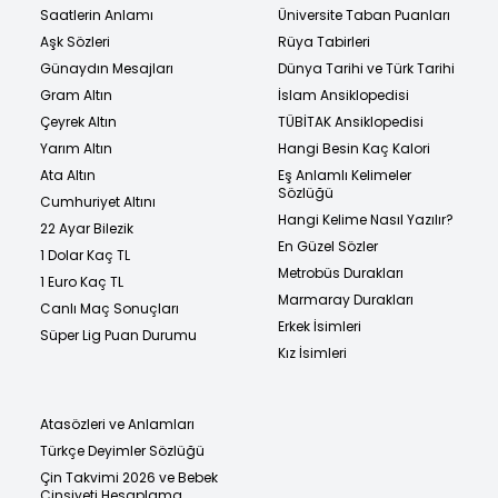
Saatlerin Anlamı
Üniversite Taban Puanları
Aşk Sözleri
Rüya Tabirleri
Günaydın Mesajları
Dünya Tarihi ve Türk Tarihi
Gram Altın
İslam Ansiklopedisi
Çeyrek Altın
TÜBİTAK Ansiklopedisi
Yarım Altın
Hangi Besin Kaç Kalori
Ata Altın
Eş Anlamlı Kelimeler
Sözlüğü
Cumhuriyet Altını
Hangi Kelime Nasıl Yazılır?
22 Ayar Bilezik
En Güzel Sözler
1 Dolar Kaç TL
Metrobüs Durakları
1 Euro Kaç TL
Marmaray Durakları
Canlı Maç Sonuçları
Erkek İsimleri
Süper Lig Puan Durumu
Kız İsimleri
Atasözleri ve Anlamları
Türkçe Deyimler Sözlüğü
Çin Takvimi 2026 ve Bebek
Cinsiyeti Hesaplama