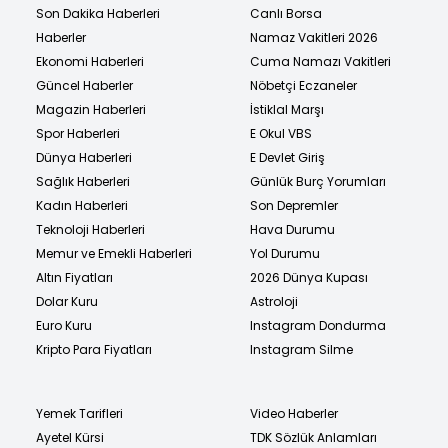
Son Dakika Haberleri
Canlı Borsa
Haberler
Namaz Vakitleri 2026
Ekonomi Haberleri
Cuma Namazı Vakitleri
Güncel Haberler
Nöbetçi Eczaneler
Magazin Haberleri
İstiklal Marşı
Spor Haberleri
E Okul VBS
Dünya Haberleri
E Devlet Giriş
Sağlık Haberleri
Günlük Burç Yorumları
Kadın Haberleri
Son Depremler
Teknoloji Haberleri
Hava Durumu
Memur ve Emekli Haberleri
Yol Durumu
Altın Fiyatları
2026 Dünya Kupası
Dolar Kuru
Astroloji
Euro Kuru
Instagram Dondurma
Kripto Para Fiyatları
Instagram Silme
Yemek Tarifleri
Video Haberler
Ayetel Kürsi
TDK Sözlük Anlamları