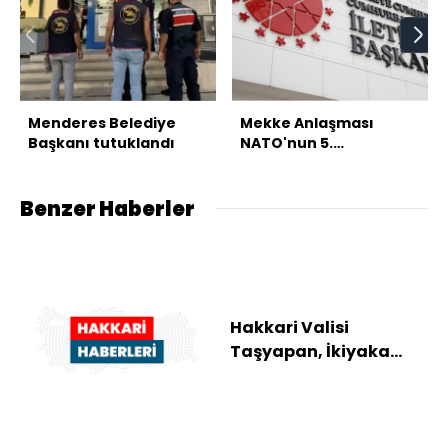
Menderes Belediye
Mekke Anlaşması
Başkanı tutuklandı
NATO'nun 5.
maddesiyle çelişmiyor
Benzer Haberler
Hakkari Valisi
Taşyapan, İkiyaka
Dağları'ndaki üs
bölgelerini ziyaret etti