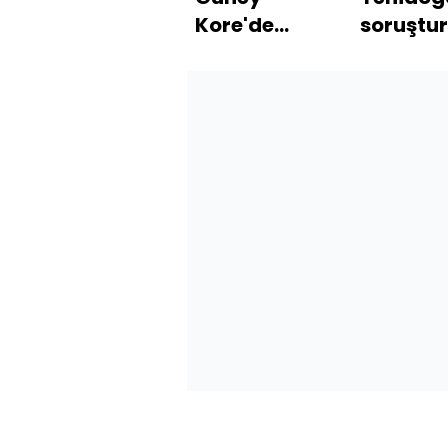
Kore'de
soruştu
sıkıyönetim
adı
ilan edildi
geçiyor
Ölü bulu
son mes
ortaya ç