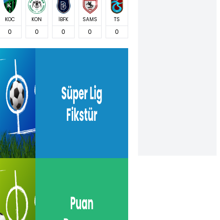
KOC
KON
İBFK
SAMS
TS
0
0
0
0
0