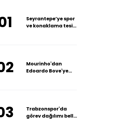
01
Seyrantepe’ye spor
ve konaklama tesisi
izni!
02
Mourinho'dan
Edoardo Bove'ye
telefon!
03
Trabzonspor'da
görev dağılımı belli
oldu