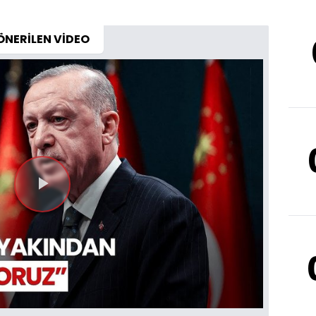
ÖNERİLEN VİDEO
Videoyu
Oynat