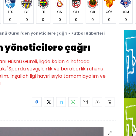
EFK
EYP
FB
GS
GFK
GB
GÖZ
KSM
0
0
0
0
0
0
0
0
snü Güreli'den yöneticilere çağrı - Futbol Haberleri
 yöneticilere çağrı
nı Hüsnü Güreli, ligde kalan 4 haftada
k, "Sporda sevgi, birlik ve beraberlik ruhunu
. İnşallah ligi hayırlısıyla tamamlayalım ve
i