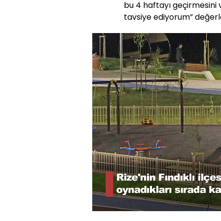
bu 4 haftayı geçirmesini 
tavsiye ediyorum” değerl
Yüklendi
:
47.17%
Sesi
Aç