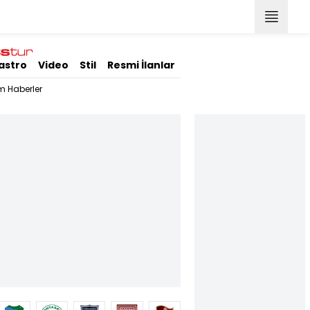
astro
Video
Stil
Resmi İlanlar
m Haberler