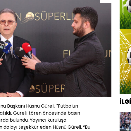
İLG
nu Başkanı Hüsnü Güreli, "Futbolun
atıldı. Güreli, tören öncesinde basın
da bulundu. Yayıncı kuruluşa
n dolayı teşekkür eden Hüsnü Güreli, “Bu