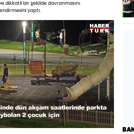
ve dikkatli bir şekilde davranmasını
endirmesini yaptı.
Oynatma
1080
Hızı
BA