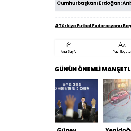
Cumhurbaşkanı Erdoğan: Anbea
#Türkiye Futbol Federasyonu Baş
Ana Sayfa
Yazı Boyutu
GÜNÜN ÖNEMLİ MANŞETL
Güney
Yenidoğ