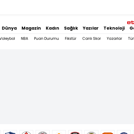
Dünya
Magazin
Kadın
Sağlık
Yazılar
Teknoloji
G
Voleybol
NBA
Puan Durumu
Fikstür
Canlı Skor
Yazarlar
Tü