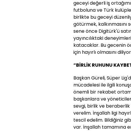
geceyi değerli iş ortağımız
futboluna ve Türk kulüple
birlikte bu geceyi düzenli
götürmek, kalkınmasını s
sene önce Digitürk'ü satı
yayıncılıktaki deneyimler
katacaklar. Bu gecenin öd
için hayırlı olmasını diliyo
“BİRLİK RUHUNU KAYBE
Başkan Güreli, Süper Lig'
mücadelesi ile ilgili konuş
önemli bir rekabet ort
başkanlara ve yöneticile
sevgi, birlik ve beraber
verelim. İnşallah ligi ha
tescil edelim. Bildiğiniz g
var. İnşallah tamamına er