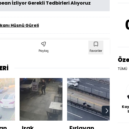
n İzliyor Gerekli Tedbirleri Alıyoruz
kanı Hüsnü Güreli
Paylaş
Favoriler
Öze
ERİ
TÜMÜ
Kay
De
haf
a
an
Irak
Fırlayan
3 Ar