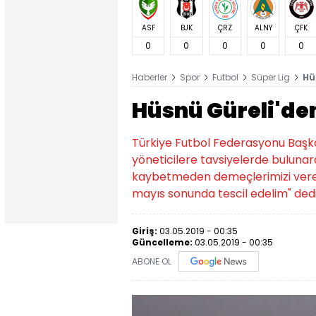
ASF
BJK
ÇRZ
ALNY
ÇFK
0
0
0
0
0
Haberler
Spor
Futbol
Süper Lig
Hü
Hüsnü Güreli'den
Türkiye Futbol Federasyonu Başka
yöneticilere tavsiyelerde bulunara
kaybetmeden demeçlerimizi verelim
mayıs sonunda tescil edelim" ded
Giriş:
03.05.2019 - 00:35
Güncelleme:
03.05.2019 - 00:35
ABONE OL