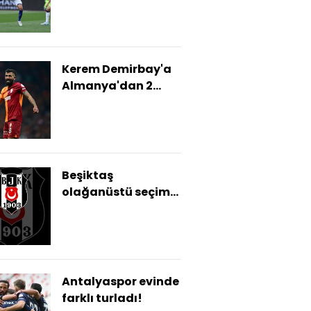
Kerem Demirbay'a
Almanya'dan 2
talip!
Beşiktaş
olağanüstü seçim
kararı aldı!
Antalyaspor evinde
farklı turladı!