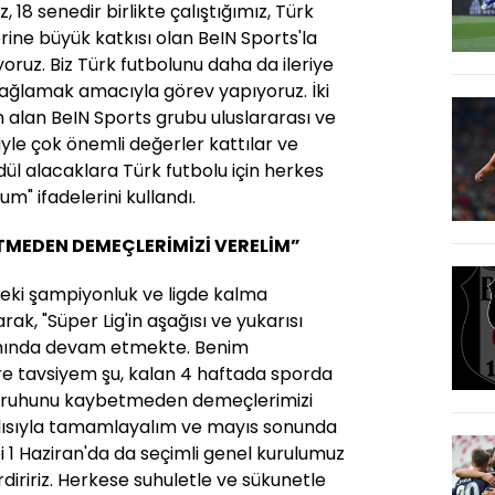
, 18 senedir birlikte çalıştığımız, Türk
rine büyük katkısı olan BeIN Sports'la
yoruz. Biz Türk futbolunu daha da ileriye
ağlamak amacıyla görev yapıyoruz. İki
n alan BeIN Sports grubu uluslararası ve
iyle çok önemli değerler kattılar ve
ül alacaklara Türk futbolu için herkes
rum" ifadelerini kullandı.
TMEDEN DEMEÇLERİMİZİ VERELİM”
deki şampiyonluk ve ligde kalma
arak, "Süper Lig'in aşağısı ve yukarısı
amında devam etmekte. Benim
re tavsiyem şu, kalan 4 haftada sporda
lik ruhunu kaybetmeden demeçlerimizi
yırlısıyla tamamlayalım ve mayıs sonunda
ibi 1 Haziran'da da seçimli genel kurulumuz
diririz. Herkese suhuletle ve sükunetle