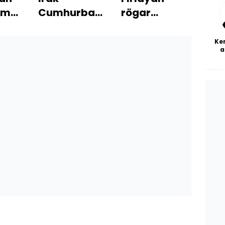
bl
rmasında
Cumhurbaşkanı'nın
rögar
202
sekreterine
kapağı
ne o
du!
İstanbul'da
metrobüsün
Ke
a
ndu,
bıçaklı
kapısını
ajı
saldırı!
kırdı!
ıktı