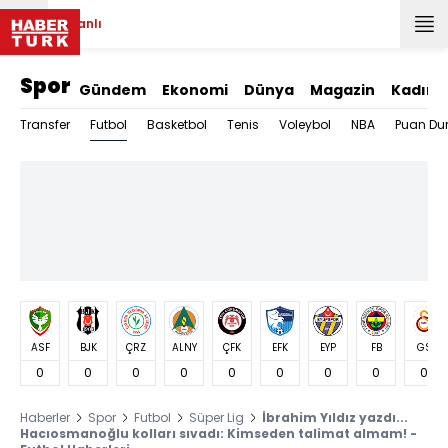
Canlı
Spor
Gündem
Ekonomi
Dünya
Magazin
Kadın
Futbol
Transfer
Basketbol
Tenis
Voleybol
NBA
Puan Du
ASF
BJK
ÇRZ
ALNY
ÇFK
EFK
EYP
FB
GS
0
0
0
0
0
0
0
0
0
Haberler
Spor
Futbol
Süper Lig
İbrahim Yıldız yazdı...
Hacıosmanoğlu kolları sıvadı: Kimseden talimat almam! -