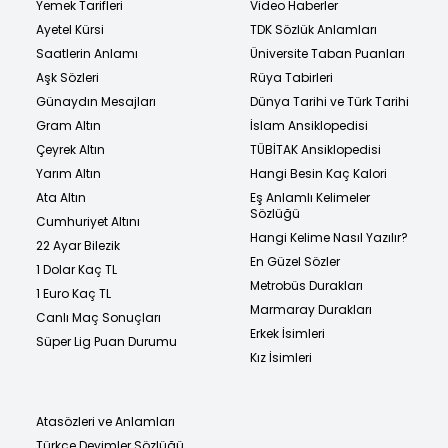
Yemek Tarifleri
Video Haberler
Ayetel Kürsi
TDK Sözlük Anlamları
Saatlerin Anlamı
Üniversite Taban Puanları
Aşk Sözleri
Rüya Tabirleri
Günaydın Mesajları
Dünya Tarihi ve Türk Tarihi
Gram Altın
İslam Ansiklopedisi
Çeyrek Altın
TÜBİTAK Ansiklopedisi
Yarım Altın
Hangi Besin Kaç Kalori
Ata Altın
Eş Anlamlı Kelimeler
Sözlüğü
Cumhuriyet Altını
Hangi Kelime Nasıl Yazılır?
22 Ayar Bilezik
En Güzel Sözler
1 Dolar Kaç TL
Metrobüs Durakları
1 Euro Kaç TL
Marmaray Durakları
Canlı Maç Sonuçları
Erkek İsimleri
Süper Lig Puan Durumu
Kız İsimleri
Atasözleri ve Anlamları
Türkçe Deyimler Sözlüğü