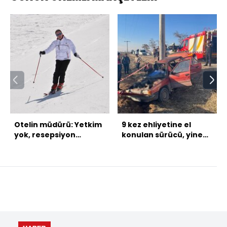
Otelin müdürü: Yetkim
9 kez ehliyetine el
yok, resepsiyon
konulan sürücü, yine
personeliyim!
alkollü araç kullandı; 2
ölü