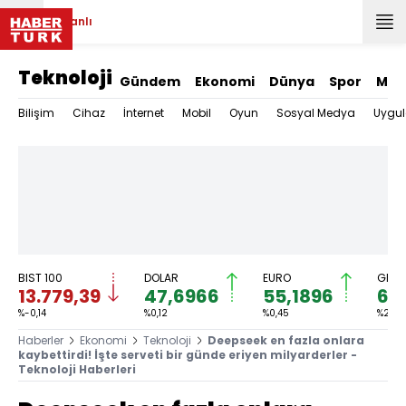
Canlı
Teknoloji
Gündem
Ekonomi
Dünya
Spor
Mag
Bilişim
Cihaz
İnternet
Mobil
Oyun
Sosyal Medya
Uygu
BIST 100
DOLAR
EURO
GRAM
13.779,39
47,6966
55,1896
6.
%-0,14
%0,12
%0,45
%2,59
Haberler
Ekonomi
Teknoloji
Deepseek en fazla onlara
kaybettirdi! İşte serveti bir günde eriyen milyarderler -
Teknoloji Haberleri