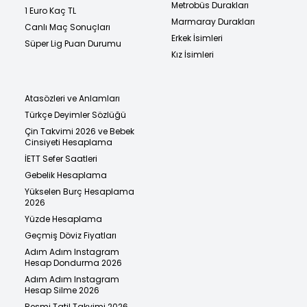
Metrobüs Durakları
1 Euro Kaç TL
Marmaray Durakları
Canlı Maç Sonuçları
Erkek İsimleri
Süper Lig Puan Durumu
Kız İsimleri
Atasözleri ve Anlamları
Türkçe Deyimler Sözlüğü
Çin Takvimi 2026 ve Bebek
Cinsiyeti Hesaplama
İETT Sefer Saatleri
Gebelik Hesaplama
Yükselen Burç Hesaplama
2026
Yüzde Hesaplama
Geçmiş Döviz Fiyatları
Adım Adım Instagram
Hesap Dondurma 2026
Adım Adım Instagram
Hesap Silme 2026
Resmi Tatil Takvimi 2026