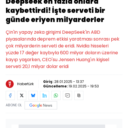
Deepseek en fazla onlara
kaybettirdi! İşte serveti bir
günde eriyen milyarderler
Çin'in yapay zeka girişimi DeepSeek'in ABD
piyasalarında deprem etkisi yaratması sonrası pek
çok milyarderin serveti de eridi. Nvidia hisseleri
yüzde 17 değer kaybıyla 600 milyar doların üzerine
kayıp yaşarken, CEO'su Jensen Huang'ın kişisel
serveti 20,1 milyar dolar eridi
Giriş:
28.01.2025 - 13:37
Habertürk
Güncelleme:
19.02.2025 - 19:53
ABONE OL