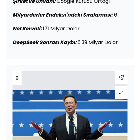
Şirket ve Unvanı
:
Google Kurucu Ortağı
Milyarderler Endeksi'ndeki Sıralaması:
6
Net Serveti:
171 Milyar Dolar
DeepSeek Sonrası Kaybı:
6.39 Milyar Dolar
9