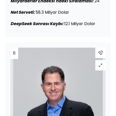
Milyarderler Endeksi'ndeki Sıralaması:
24
Net Serveti:
58.3 Milyar Dolar
DeepSeek Sonrası Kaybı:
12.1 Milyar Dolar
11