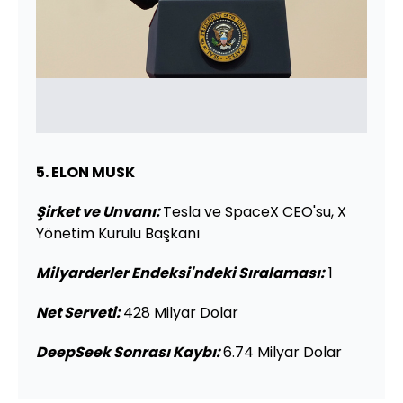
5. ELON MUSK
Şirket ve Unvanı
:
Tesla ve SpaceX CEO'su, X
Yönetim Kurulu Başkanı
Milyarderler Endeksi'ndeki Sıralaması:
1
Net Serveti:
428 Milyar Dolar
DeepSeek Sonrası Kaybı:
6.74 Milyar Dolar