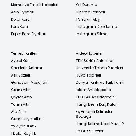
Memur ve Emekli Haberleri
Yol Durumu
Altın Fiyatları
Sinema Rehberi
Dolar Kuru
TV Yayın Akışı
Euro Kuru
Instagram Dondurma
Kripto Para Fiyatları
Instagram Silme
Yemek Tarifleri
Video Haberler
Ayetel Kürsi
TDK Sözlük Anlamları
Saatlerin Anlamı
Üniversite Taban Puanları
Aşk Sözleri
Rüya Tabirleri
Günaydın Mesajları
Dünya Tarihi ve Türk Tarihi
Gram Altın
İslam Ansiklopedisi
Çeyrek Altın
TÜBİTAK Ansiklopedisi
Yarım Altın
Hangi Besin Kaç Kalori
Ata Altın
Eş Anlamlı Kelimeler
Sözlüğü
Cumhuriyet Altını
Hangi Kelime Nasıl Yazılır?
22 Ayar Bilezik
En Güzel Sözler
1 Dolar Kaç TL