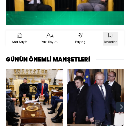
Yüklendi
:
1.97%
Sesi
Oynatma
Aç
Hızı
Ana Sayfa
Yazı Boyutu
Paylaş
Favoriler
GÜNÜN ÖNEMLİ MANŞETLERİ