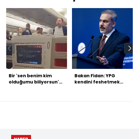
Bir 'sen benim kim
Bakan Fidan: YPG
olduğumu biliyorsun'
kendini feshetmek
vakası daha!
zorunda