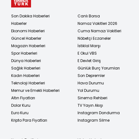
Son Dakika Haberleri
Canlı Borsa
Haberler
Namaz Vakitleri 2026
Ekonomi Haberleri
Cuma Namazı Vakitleri
Güncel Haberler
Nöbetçi Eczaneler
Magazin Haberleri
İstiklal Marşı
Spor Haberleri
E Okul VBS
Dünya Haberleri
E Devlet Giriş
Sağlık Haberleri
Günlük Burç Yorumları
Kadın Haberleri
Son Depremler
Teknoloji Haberleri
Hava Durumu
Memur ve Emekli Haberleri
Yol Durumu
Altın Fiyatları
Sinema Rehberi
Dolar Kuru
TV Yayın Akışı
Euro Kuru
Instagram Dondurma
Kripto Para Fiyatları
Instagram Silme