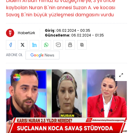
Didem Arslan Yılmaz'la Vazgeçme'ye, 3 yıl önce
kaybolan Nuran B.'nin annesi Suzan A. ve kocası
Savaş B.'nin büyük yüzleşmesi damgasını vurdu
Giriş:
06.02.2024 - 00:35
Habertürk
Güncelleme:
06.02.2024 - 01:35
ABONE OL