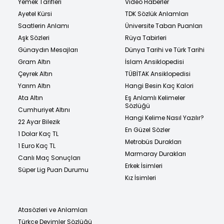
Yemek Tarifleri
Video Haberler
Ayetel Kürsi
TDK Sözlük Anlamları
Saatlerin Anlamı
Üniversite Taban Puanları
Aşk Sözleri
Rüya Tabirleri
Günaydın Mesajları
Dünya Tarihi ve Türk Tarihi
Gram Altın
İslam Ansiklopedisi
Çeyrek Altın
TÜBİTAK Ansiklopedisi
Yarım Altın
Hangi Besin Kaç Kalori
Ata Altın
Eş Anlamlı Kelimeler
Sözlüğü
Cumhuriyet Altını
Hangi Kelime Nasıl Yazılır?
22 Ayar Bilezik
En Güzel Sözler
1 Dolar Kaç TL
Metrobüs Durakları
1 Euro Kaç TL
Marmaray Durakları
Canlı Maç Sonuçları
Erkek İsimleri
Süper Lig Puan Durumu
Kız İsimleri
Atasözleri ve Anlamları
Türkçe Deyimler Sözlüğü