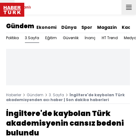
Canlı
Gündem
Ekonomi
Dünya
Spor
Magazin
Kadın
3.Sayfa
Politika
Eğitim
Güvenlik
İnanç
HT Trend
Medy
Haberler
Gündem
3. Sayfa
İngiltere'de kaybolan Türk
akademisyenden acı haber | Son dakika haberleri
İngiltere'de kaybolan Türk
akademisyenin cansız bedeni
bulundu