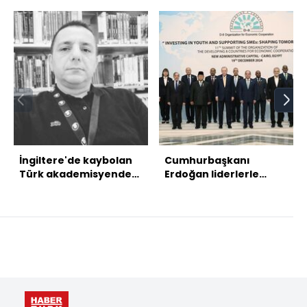
İngiltere'de kaybolan
Cumhurbaşkanı
Türk akademisyenden
Erdoğan liderlerle
acı haber
buluştu