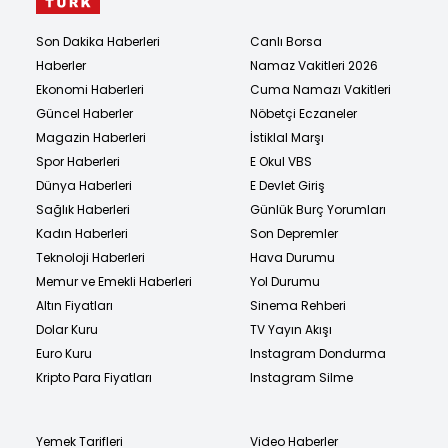
Son Dakika Haberleri
Canlı Borsa
Haberler
Namaz Vakitleri 2026
Ekonomi Haberleri
Cuma Namazı Vakitleri
Güncel Haberler
Nöbetçi Eczaneler
Magazin Haberleri
İstiklal Marşı
Spor Haberleri
E Okul VBS
Dünya Haberleri
E Devlet Giriş
Sağlık Haberleri
Günlük Burç Yorumları
Kadın Haberleri
Son Depremler
Teknoloji Haberleri
Hava Durumu
Memur ve Emekli Haberleri
Yol Durumu
Altın Fiyatları
Sinema Rehberi
Dolar Kuru
TV Yayın Akışı
Euro Kuru
Instagram Dondurma
Kripto Para Fiyatları
Instagram Silme
Yemek Tarifleri
Video Haberler