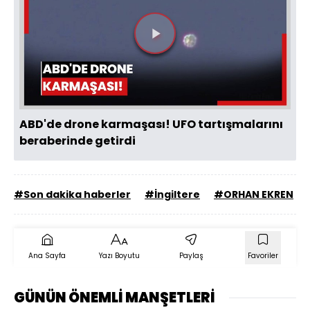
Videoyu
Oynat
ABD'de drone karmaşası! UFO tartışmalarını
beraberinde getirdi
#Son dakika haberler
#İngiltere
#ORHAN EKREN
Ana Sayfa
Yazı Boyutu
Paylaş
Favoriler
GÜNÜN ÖNEMLİ MANŞETLERİ