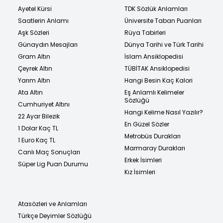
Ayetel Kürsi
TDK Sözlük Anlamları
Saatlerin Anlamı
Üniversite Taban Puanları
Aşk Sözleri
Rüya Tabirleri
Günaydın Mesajları
Dünya Tarihi ve Türk Tarihi
Gram Altın
İslam Ansiklopedisi
Çeyrek Altın
TÜBİTAK Ansiklopedisi
Yarım Altın
Hangi Besin Kaç Kalori
Ata Altın
Eş Anlamlı Kelimeler
Sözlüğü
Cumhuriyet Altını
Hangi Kelime Nasıl Yazılır?
22 Ayar Bilezik
En Güzel Sözler
1 Dolar Kaç TL
Metrobüs Durakları
1 Euro Kaç TL
Marmaray Durakları
Canlı Maç Sonuçları
Erkek İsimleri
Süper Lig Puan Durumu
Kız İsimleri
Atasözleri ve Anlamları
Türkçe Deyimler Sözlüğü