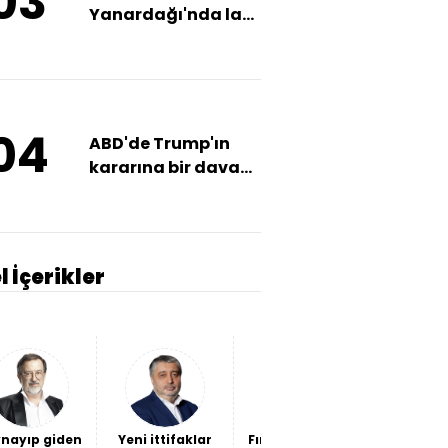
03
Yanardağı'nda lav
akışı sürüyor
04
ABD'de Trump'ın
kararına bir dava
daha
l İçerikler
nayıp giden
Yeni ittifaklar
Fındığın sorunu
Kendi ba