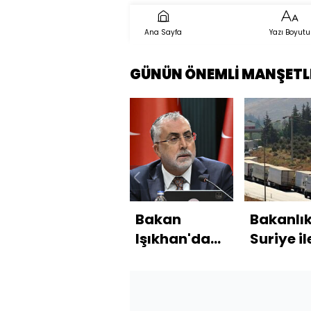
Ana Sayfa
Yazı Boyutu
GÜNÜN ÖNEMLİ MANŞETL
Bakan
Bakanlı
Işıkhan'dan
Suriye il
emekli
ticaret
bayram
açıklam
ikramiyesi