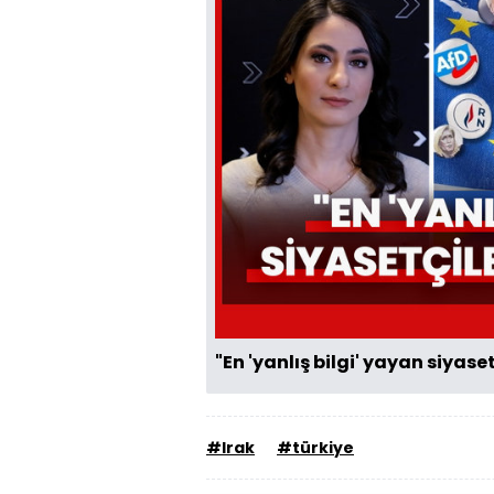
"En 'yanlış bilgi' yayan siyaset
#Irak
#türkiye