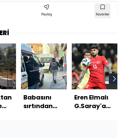
Paylaş
Favoriler
ERİ
ktan
Babasını
Eren Elmalı
İzmi
e
sırtından
G.Saray'a
deh
bıçakladı!
çok yakın!
Beb
ası
Katil evlat!
deni