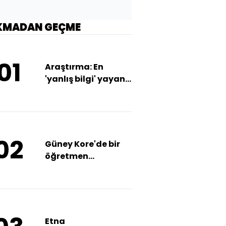
KMADAN GEÇME
01
Araştırma: En
'yanlış bilgi' yayan
siyasetçiler aşırı
sağcılar
02
Güney Kore'de bir
öğretmen
öğrencisini
öldürdü!
Etna