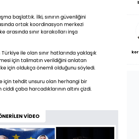
De
haf
ışma başlattık. İlki, sınırın güvenliğini
a
bl
arasında ortak koordinasyon merkezi
ülke arasında sınır karakolları inşa
kor
 Türkiye ile olan sınır hatlarında yaklaşık
mesi için talimatın verildiğini anlatan
 ülke için oldukça önemli olduğunu söyledi.
ye için tehdit unsuru olan herhangi bir
iddi çaba harcadıklarının altını çizdi.
ÖNERİLEN VİDEO