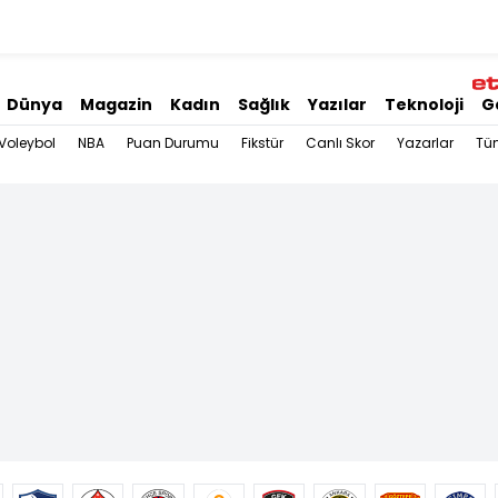
Dünya
Magazin
Kadın
Sağlık
Yazılar
Teknoloji
G
Voleybol
NBA
Puan Durumu
Fikstür
Canlı Skor
Yazarlar
Tü