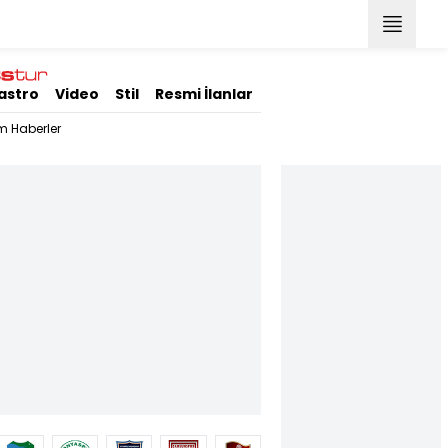
astro
Video
Stil
Resmi İlanlar
m Haberler