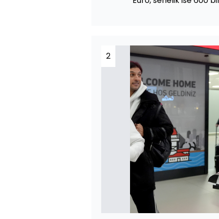
Euro, senelik ise 600 b
2