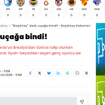
EFK
EYP
FB
GS
GFK
GB
GÖZ
KSM
0
0
0
0
0
0
0
0
şiktaş
"Beşiktaş" dedi, uçağa bindi! - Beşiktaş Haberleri
 uçağa bindi!
cardo'ya Brezilya'dan Santos talip olurken
 vardı. Siyah-beyazlıları seçen genç oyuncu ise
 - 11:58
1.02.2025 - 11:58