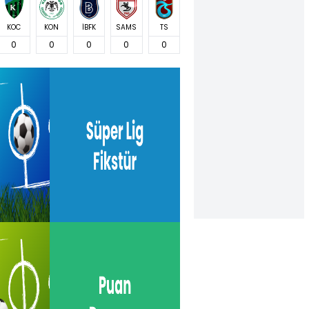
KOC
KON
İBFK
SAMS
TS
0
0
0
0
0