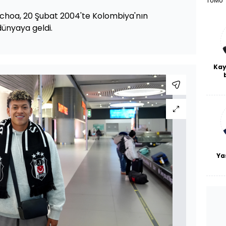
TÜMÜ
choa, 20 Şubat 2004'te Kolombiya'nın
dünyaya geldi.
Kay
De
haf
a
bl
Ya