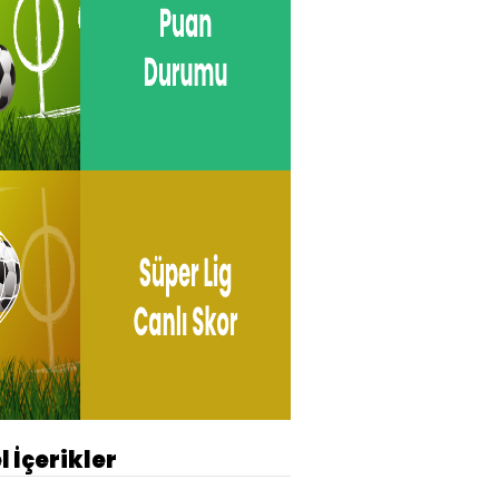
l İçerikler