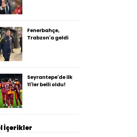
Fenerbahçe,
Trabzon'a geldi
Seyrantepe'de ilk
11'ler belli oldu!
l İçerikler