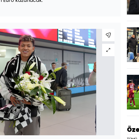
in Euro kazanacak.
Öze