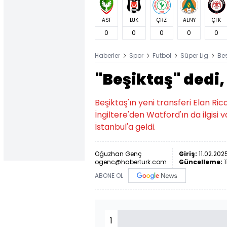
ASF
BJK
ÇRZ
ALNY
ÇFK
0
0
0
0
0
Haberler
Spor
Futbol
Süper Lig
Be
"Beşiktaş" dedi,
Beşiktaş'ın yeni transferi Elan Ri
İngiltere'den Watford'ın da ilgisi
İstanbul'a geldi.
Oğuzhan Genç
Giriş:
11.02.2025
ogenc@haberturk.com
Güncelleme:
1
ABONE OL
1