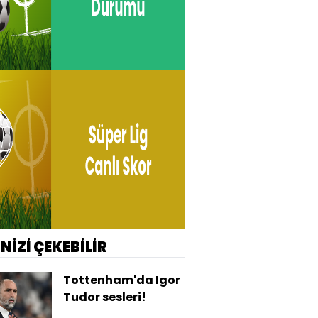
İNİZİ ÇEKEBİLİR
Tottenham'da Igor
Tudor sesleri!