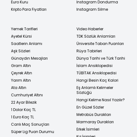
Euro Kuru
Instagram Dondurma
Kripto Para Fiyatları
Instagram Silme
Yemek Tarifleri
Video Haberler
Ayetel Kürsi
TDK Sözlük Anlamları
Saatlerin Anlamı
Üniversite Taban Puanları
Aşk Sözleri
Rüya Tabirleri
Günaydın Mesajları
Dünya Tarihi ve Türk Tarihi
Gram Altın
İslam Ansiklopedisi
Çeyrek Altın
TÜBİTAK Ansiklopedisi
Yarım Altın
Hangi Besin Kaç Kalori
Ata Altın
Eş Anlamlı Kelimeler
Sözlüğü
Cumhuriyet Altını
Hangi Kelime Nasıl Yazılır?
22 Ayar Bilezik
En Güzel Sözler
1 Dolar Kaç TL
Metrobüs Durakları
1 Euro Kaç TL
Marmaray Durakları
Canlı Maç Sonuçları
Erkek İsimleri
Süper Lig Puan Durumu
Kız İsimleri