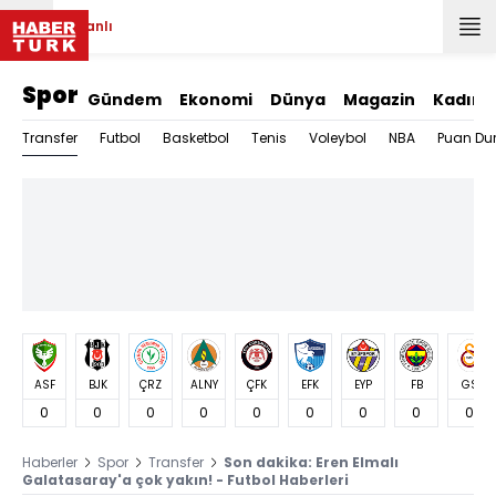
Canlı
Spor
Gündem
Ekonomi
Dünya
Magazin
Kadın
Transfer
Futbol
Basketbol
Tenis
Voleybol
NBA
Puan Du
ASF
BJK
ÇRZ
ALNY
ÇFK
EFK
EYP
FB
GS
0
0
0
0
0
0
0
0
0
Haberler
Spor
Transfer
Son dakika: Eren Elmalı
Galatasaray'a çok yakın! - Futbol Haberleri