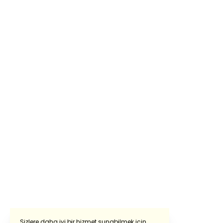
Sizlere daha iyi bir hizmet sunabilmek için