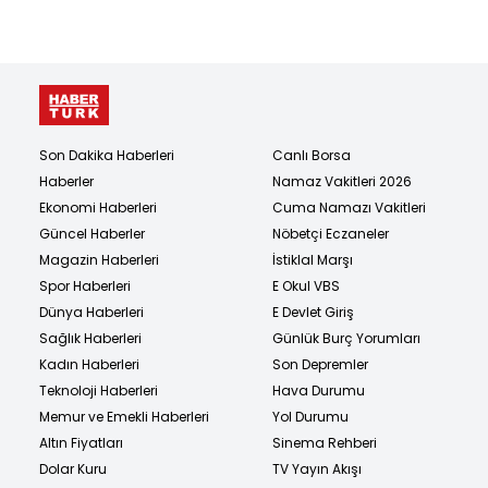
Son Dakika Haberleri
Canlı Borsa
Haberler
Namaz Vakitleri 2026
Ekonomi Haberleri
Cuma Namazı Vakitleri
Güncel Haberler
Nöbetçi Eczaneler
Magazin Haberleri
İstiklal Marşı
Spor Haberleri
E Okul VBS
Dünya Haberleri
E Devlet Giriş
Sağlık Haberleri
Günlük Burç Yorumları
Kadın Haberleri
Son Depremler
Teknoloji Haberleri
Hava Durumu
Memur ve Emekli Haberleri
Yol Durumu
Altın Fiyatları
Sinema Rehberi
Dolar Kuru
TV Yayın Akışı