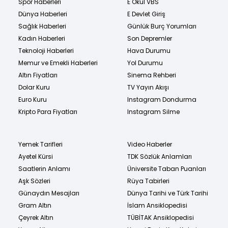
Spor Haberleri
E Okul VBS
Dünya Haberleri
E Devlet Giriş
Sağlık Haberleri
Günlük Burç Yorumları
Kadın Haberleri
Son Depremler
Teknoloji Haberleri
Hava Durumu
Memur ve Emekli Haberleri
Yol Durumu
Altın Fiyatları
Sinema Rehberi
Dolar Kuru
TV Yayın Akışı
Euro Kuru
Instagram Dondurma
Kripto Para Fiyatları
Instagram Silme
Yemek Tarifleri
Video Haberler
Ayetel Kürsi
TDK Sözlük Anlamları
Saatlerin Anlamı
Üniversite Taban Puanları
Aşk Sözleri
Rüya Tabirleri
Günaydın Mesajları
Dünya Tarihi ve Türk Tarihi
Gram Altın
İslam Ansiklopedisi
Çeyrek Altın
TÜBİTAK Ansiklopedisi