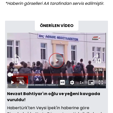
*Haberin görselleri AA tarafından servis edilmiştir.
ÖNERİLEN VİDEO
Videoyu
Süre
0:00
Toplam
2:36
Oynat
Yüklendi
:
3.81%
Süre
1x
Oynat
Sesi
Oynatma
Mini
Tam
Aç
Hızı
oynatıcı
Ekran
Nevzat Bahtiyar'ın oğlu ve yeğeni kavgada
vuruldu!
Habertürk'ten Veysi İpek'in haberine göre