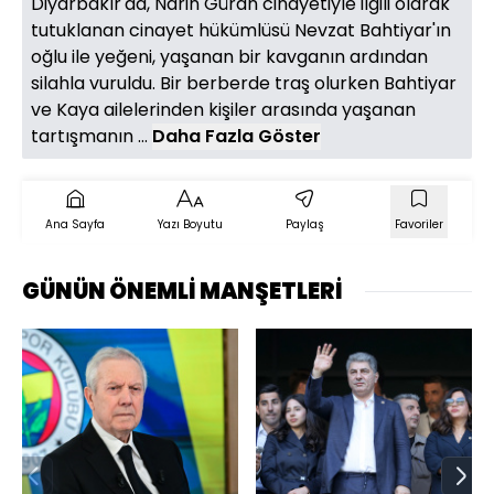
Diyarbakır'da, Narin Güran cinayetiyle ilgili olarak
tutuklanan cinayet hükümlüsü Nevzat Bahtiyar'ın
oğlu ile yeğeni, yaşanan bir kavganın ardından
silahla vuruldu. Bir berberde traş olurken Bahtiyar
ve Kaya ailelerinden kişiler arasında yaşanan
tartışmanın ...
Daha Fazla Göster
Ana Sayfa
Yazı Boyutu
Paylaş
Favoriler
GÜNÜN ÖNEMLİ MANŞETLERİ