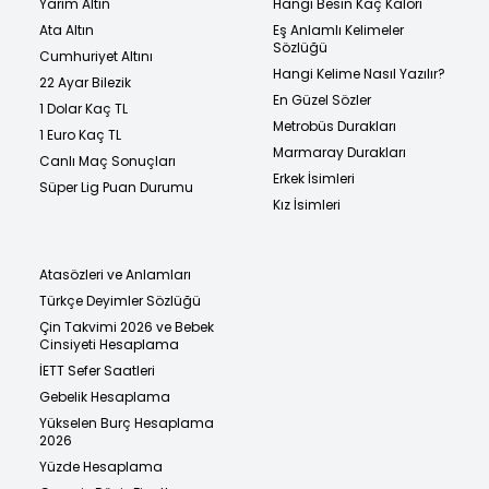
Yarım Altın
Hangi Besin Kaç Kalori
Ata Altın
Eş Anlamlı Kelimeler
Sözlüğü
Cumhuriyet Altını
Hangi Kelime Nasıl Yazılır?
22 Ayar Bilezik
En Güzel Sözler
1 Dolar Kaç TL
Metrobüs Durakları
1 Euro Kaç TL
Marmaray Durakları
Canlı Maç Sonuçları
Erkek İsimleri
Süper Lig Puan Durumu
Kız İsimleri
Atasözleri ve Anlamları
Türkçe Deyimler Sözlüğü
Çin Takvimi 2026 ve Bebek
Cinsiyeti Hesaplama
İETT Sefer Saatleri
Gebelik Hesaplama
Yükselen Burç Hesaplama
2026
Yüzde Hesaplama