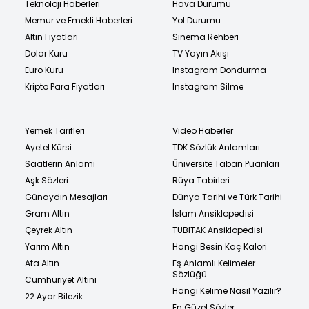
Teknoloji Haberleri
Hava Durumu
Memur ve Emekli Haberleri
Yol Durumu
Altın Fiyatları
Sinema Rehberi
Dolar Kuru
TV Yayın Akışı
Euro Kuru
Instagram Dondurma
Kripto Para Fiyatları
Instagram Silme
Yemek Tarifleri
Video Haberler
Ayetel Kürsi
TDK Sözlük Anlamları
Saatlerin Anlamı
Üniversite Taban Puanları
Aşk Sözleri
Rüya Tabirleri
Günaydın Mesajları
Dünya Tarihi ve Türk Tarihi
Gram Altın
İslam Ansiklopedisi
Çeyrek Altın
TÜBİTAK Ansiklopedisi
Yarım Altın
Hangi Besin Kaç Kalori
Ata Altın
Eş Anlamlı Kelimeler
Sözlüğü
Cumhuriyet Altını
Hangi Kelime Nasıl Yazılır?
22 Ayar Bilezik
En Güzel Sözler