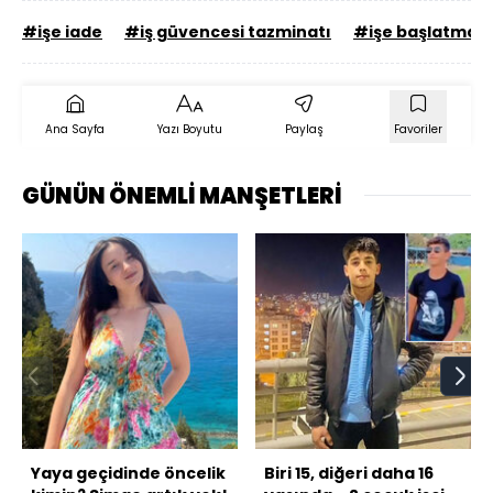
#işe iade
#iş güvencesi tazminatı
#işe başlatmam
Ana Sayfa
Yazı Boyutu
Paylaş
Favoriler
GÜNÜN ÖNEMLİ MANŞETLERİ
Yaya geçidinde öncelik
Biri 15, diğeri daha 16