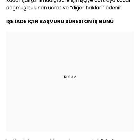
kadar çalıştırılmadığı süre için işçiye dört aya kadar
doğmuş bulunan ücret ve “diğer hakları” ödenir.
İŞE İADE İÇİN BAŞVURU SÜRESİ ON İŞ GÜNÜ
REKLAM