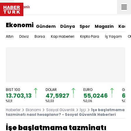
Canlı
Ekonomi
Gündem
Dünya
Spor
Magazin
Kadı
Altın
Döviz
Borsa
Kap Haberleri
Kripto Para
İş Yaşam
O
BIST 100
DOLAR
EURO
GRAM
13.703,13
47,5927
55,0246
6.5
%0,11
%0,03
%0,06
%0,37
Haberler
Ekonomi
Sosyal Güvenlik
İşçi
İşe başlatmama
tazminatı nasıl hesaplanır? - Sosyal Güvenlik Haberleri
İşe başlatmama tazminatı