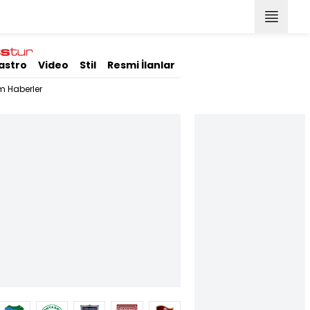
astro
Video
Stil
Resmi İlanlar
m Haberler