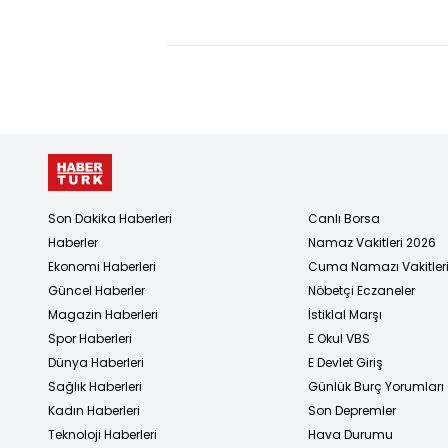
kardeşini
İsrail'de
öldürdü...
çirkin
Yenge
saldırı!
cinayetten
tutuklandı!
Son Dakika Haberleri
Canlı Borsa
Haberler
Namaz Vakitleri 2026
Ekonomi Haberleri
Cuma Namazı Vakitler
Güncel Haberler
Nöbetçi Eczaneler
Magazin Haberleri
İstiklal Marşı
Spor Haberleri
E Okul VBS
Dünya Haberleri
E Devlet Giriş
Sağlık Haberleri
Günlük Burç Yorumları
Kadın Haberleri
Son Depremler
Teknoloji Haberleri
Hava Durumu