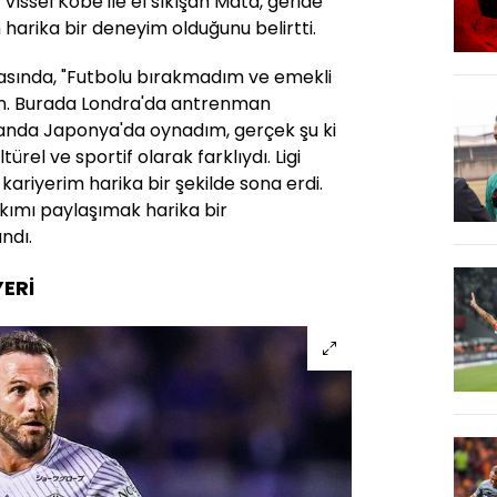
Vissel Kobe ile el sıkışan Mata, geride
 harika bir deneyim olduğunu belirtti.
asında, "Futbolu bırakmadım ve emekli
. Burada Londra'da antrenman
nda Japonya'da oynadım, gerçek şu ki
türel ve sportif olarak farklıydı. Ligi
kariyerim harika bir şekilde sona erdi.
akımı paylaşımak harika bir
ndı.
ERİ