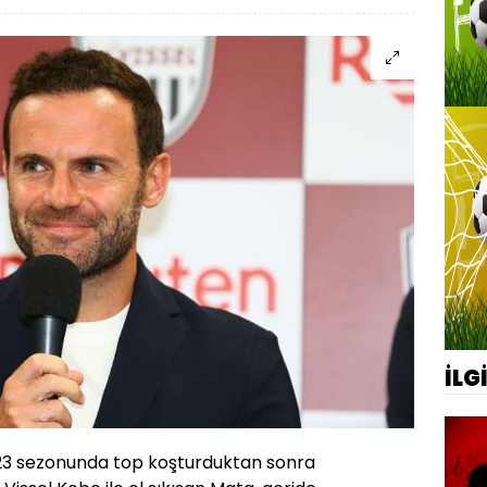
İLG
3 sezonunda top koşturduktan sonra