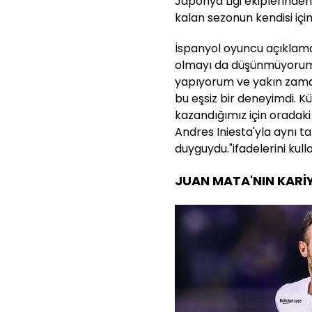
Japonya Ligi ekiplerinden 
kalan sezonun kendisi için
İspanyol oyuncu açıklam
olmayı da düşünmüyorum
yapıyorum ve yakın zama
bu eşsiz bir deneyimdi. Kül
kazandığımız için oradaki 
Andres Iniesta'yla aynı t
duyguydu."ifadelerini kulla
JUAN MATA'NIN KARİY