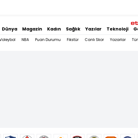
Dünya
Magazin
Kadın
Sağlık
Yazılar
Teknoloji
G
Voleybol
NBA
Puan Durumu
Fikstür
Canlı Skor
Yazarlar
Tü