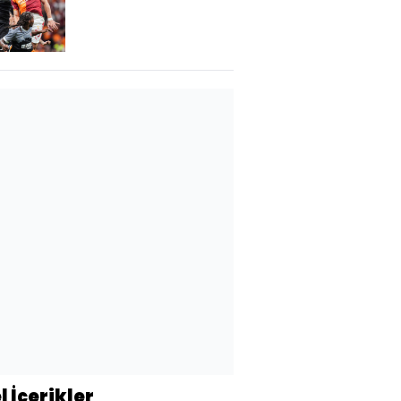
22. randevuda
l İçerikler