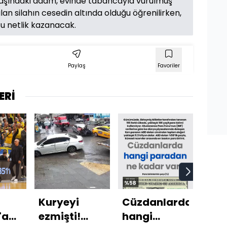
yaşındaki adam, evinde tabancayla vurulmuş
lan silahın cesedin altında olduğu öğrenilirken,
u netlik kazanacak.
Paylaş
Favoriler
ERİ
Kuryeyi
Cüzdanlarda
İst
'a
ezmişti!
hangi
mağ