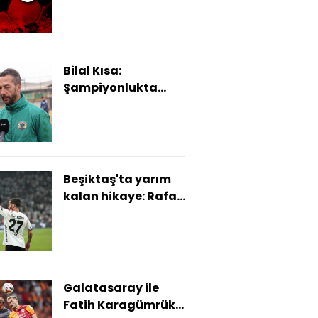
Bilal Kısa:
Şampiyonlukta
Galatasaray bir
adım önde!
Beşiktaş'ta yarım
kalan hikaye: Rafa
Silva
Galatasaray ile
Fatih Karagümrük