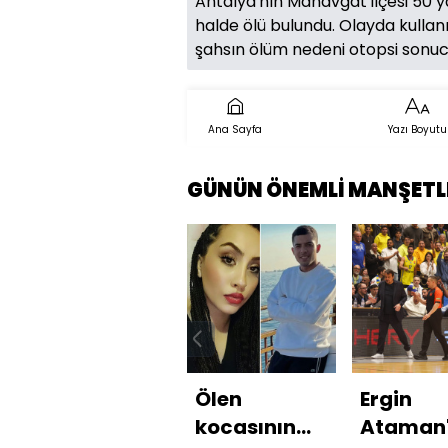
Antalya'nın Manavgat ilçesi 50 
halde ölü bulundu. Olayda kullanı
şahsın ölüm nedeni otopsi sonuc
Ana Sayfa
Yazı Boyutu
GÜNÜN ÖNEMLİ MANŞETL
Ölen
Ergin
kocasının
Ataman