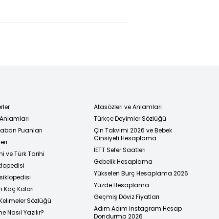
ukların
gelen
üntüsünü
tankeri
miş!
denetledi
i sapık
 karar!
rler
Atasözleri ve Anlamları
 Anlamları
Türkçe Deyimler Sözlüğü
 Taban Puanları
Çin Takvimi 2026 ve Bebek
Cinsiyeti Hesaplama
eri
İETT Sefer Saatleri
i ve Türk Tarihi
Gebelik Hesaplama
klopedisi
Yükselen Burç Hesaplama 2026
siklopedisi
Yüzde Hesaplama
n Kaç Kalori
Geçmiş Döviz Fiyatları
Kelimeler Sözlüğü
Adım Adım Instagram Hesap
e Nasıl Yazılır?
Dondurma 2026