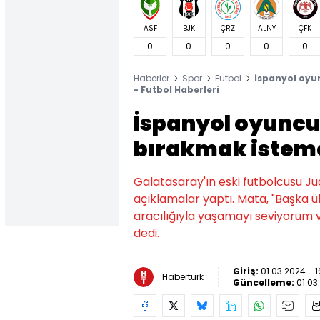
ASF
BJK
ÇRZ
ALNY
ÇFK
0
0
0
0
0
Haberler
Spor
Futbol
İspanyol oyun
- Futbol Haberleri
İspanyol oyuncu
bırakmak istemed
Galatasaray'ın eski futbolcusu J
açıklamalar yaptı. Mata, "Başka
aracılığıyla yaşamayı seviyorum
dedi.
Giriş:
01.03.2024 - 1
Habertürk
Güncelleme:
01.03