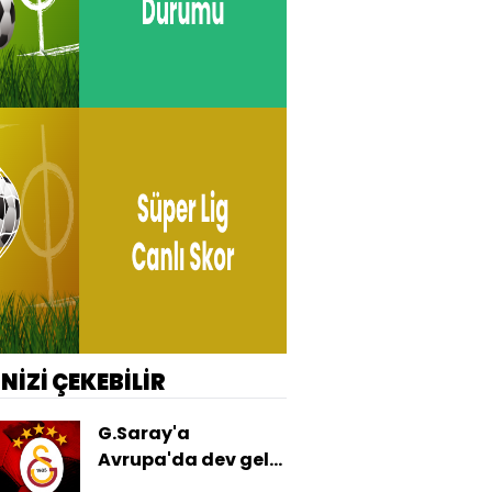
İNİZİ ÇEKEBİLİR
G.Saray'a
Avrupa'da dev gelir:
Kasasını doldurdu!