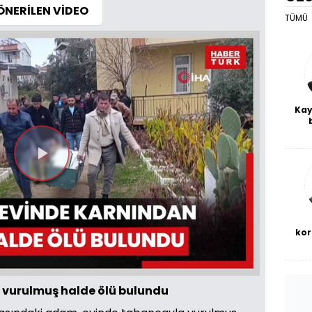
ÖNERİLEN VİDEO
TÜMÜ
Kay
De
haf
a
Videoyu
bl
Oynat
kor
 vurulmuş halde ölü bulundu