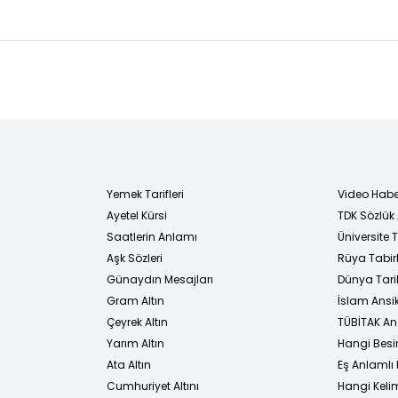
Trafikteki
paradan ne
çoc
dehşette
kadar var?
gör
karar!
çek
Can
için
Yemek Tarifleri
Video Habe
Ayetel Kürsi
TDK Sözlük
i
Saatlerin Anlamı
Üniversite
Aşk Sözleri
Rüya Tabirl
Günaydın Mesajları
Dünya Tarih
Gram Altın
İslam Ansi
Çeyrek Altın
TÜBİTAK An
Yarım Altın
Hangi Besi
Ata Altın
Eş Anlamlı 
Cumhuriyet Altını
Hangi Kelim