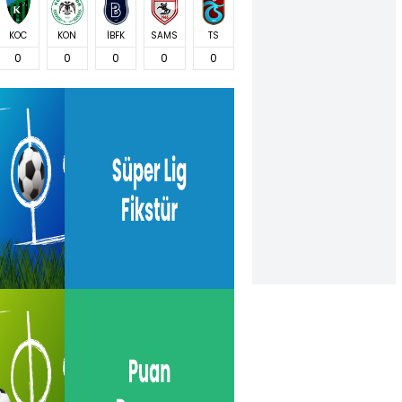
KOC
KON
İBFK
SAMS
TS
0
0
0
0
0