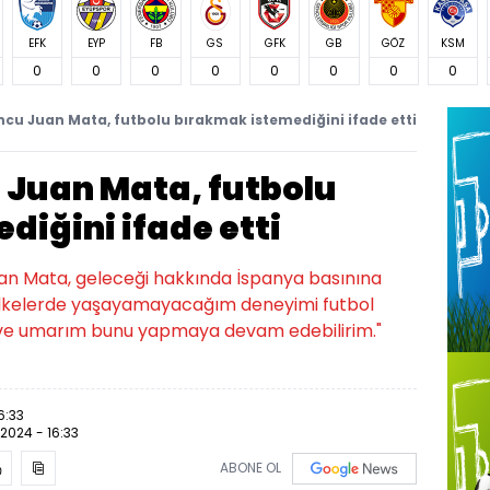
EFK
EYP
FB
GS
GFK
GB
GÖZ
KSM
0
0
0
0
0
0
0
0
cu Juan Mata, futbolu bırakmak istemediğini ifade etti
 Juan Mata, futbolu
iğini ifade etti
uan Mata, geleceği hakkında İspanya basınına
 ülkelerde yaşayamayacağım deneyimi futbol
 ve umarım bunu yapmaya devam edebilirim."
6:33
.2024 - 16:33
ABONE OL