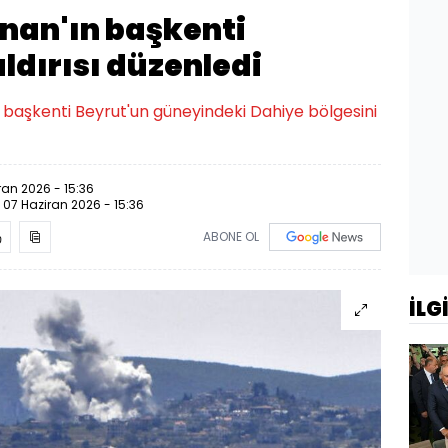
bnan'ın başkenti
ldırısı düzenledi
 başkenti Beyrut'un güneyindeki Dahiye bölgesini
ran 2026 - 15:36
:
07 Haziran 2026 - 15:36
ABONE OL
İLG