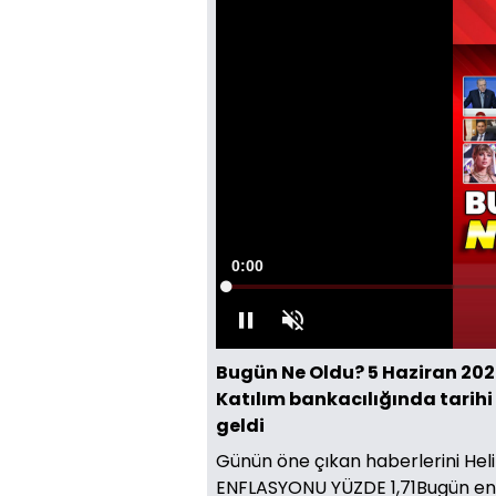
Süre
0:00
Yüklendi
:
0.06%
Oynat
Sesi
Aç
Bugün Ne Oldu? 5 Haziran 2026
Katılım bankacılığında tarihi 
geldi
Günün öne çıkan haberlerini Hel
ENFLASYONU YÜZDE 1,71Bugün enfla