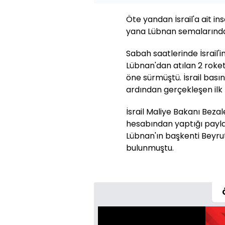
Öte yandan İsrail'a ait i
yana Lübnan semalarında a
Sabah saatlerinde İsrail'i
Lübnan'dan atılan 2 roketi
öne sürmüştü. İsrail bası
ardından gerçekleşen ilk 
İsrail Maliye Bakanı Beza
hesabından yaptığı payla
Lübnan'ın başkenti Beyrut
bulunmuştu.