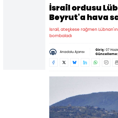
İsrail ordusu Lü
Beyrut'a hava sa
İsrail, ateşkese rağmen Lübnan'ın
bombaladı
Giriş:
07 Hazi
Anadolu Ajansı
Güncelleme