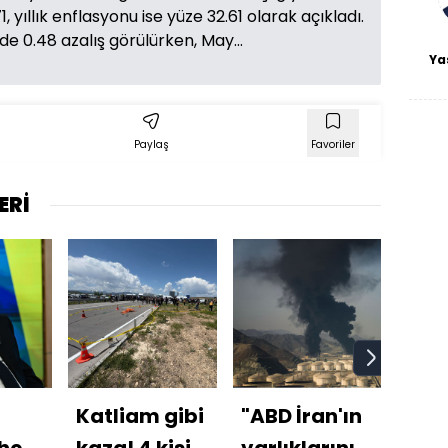
 yıllık enflasyonu ise yüze 32.61 olarak açıkladı.
e 0.48 azalış görülürken, May...
Ya
Paylaş
Favoriler
ERİ
Katliam gibi
"ABD İran'ın
Kay
hçe'de
kaza! 4 kişi
varlıklarını
Men