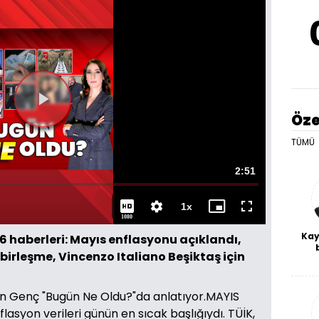
Videoyu
Öze
Oynat
TÜMÜ
Toplam
2:51
Süre
1x
Oynatma
Mini
Tam
1080
Hızı
oynatıcı
Ekran
Kay
 haberleri: Mayıs enflasyonu açıklandı,
birleşme, Vincenzo Italiano Beşiktaş için
De
haf
a
bl
in Genç "Bugün Ne Oldu?"da anlatıyor.MAYIS
syon verileri günün en sıcak başlığıydı. TÜİK,