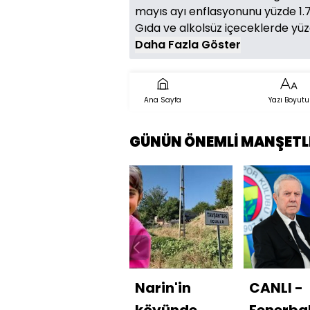
mayıs ayı enflasyonunu yüzde 1.71,
Gıda ve alkolsüz içeceklerde yüzd
Daha Fazla Göster
Ana Sayfa
Yazı Boyutu
GÜNÜN ÖNEMLİ MANŞETL
Narin'in
CANLI -
köyünde
Fenerba