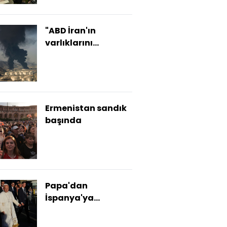
"ABD İran'ın
varlıklarını
kullanmayı
planlıyor"
Ermenistan sandık
başında
Papa'dan
İspanya'ya
teşekkür