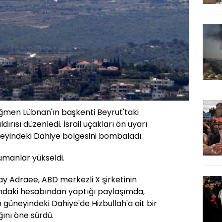
ağmen Lübnan'ın başkenti Beyrut'taki
ırısı düzenledi. İsrail uçakları ön uyarı
yindeki Dahiye bölgesini bombaladı.
manlar yükseldi.
ay Adraee, ABD merkezli X şirketinin
daki hesabından yaptığı paylaşımda,
 güneyindeki Dahiye'de Hizbullah'a ait bir
ğını öne sürdü.