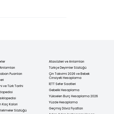
çelerindeki
duyurdu!
unutulmaz
uzda ölü
Megakentte
eldivenleri!
undu!
orman
yasağı
başladı!
rler
Atasözleri ve Anlamları
 Anlamları
Türkçe Deyimler Sözlüğü
 Taban Puanları
Çin Takvimi 2026 ve Bebek
Cinsiyeti Hesaplama
eri
İETT Sefer Saatleri
i ve Türk Tarihi
Gebelik Hesaplama
klopedisi
Yükselen Burç Hesaplama 2026
siklopedisi
Yüzde Hesaplama
n Kaç Kalori
Geçmiş Döviz Fiyatları
Kelimeler Sözlüğü