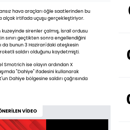
nsansız hava araçları öğle saatlerinden bu
lçak irtifada uçuşu gerçekleştiriyor.
n kuzeyinde sirenler çalmış, İsrail ordusu
n sınırı geçtikten sonra engellendiğini
nı da bunun 3 Haziran'daki ateşkesin
roketli saldırı olduğunu kaydetmişti.
lel Smotrich ise olayın ardından X
şımda "Dahiye" ifadesini kullanarak
'un Dahiye bölgesine saldırı çağrısında
ÖNERİLEN VİDEO