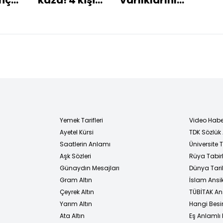
ünü
öldü!
kullanmayı
bah
planlıyor"
hav
bul
Yemek Tarifleri
Video Habe
Ayetel Kürsi
TDK Sözlük
i
Saatlerin Anlamı
Üniversite
Aşk Sözleri
Rüya Tabirl
Günaydın Mesajları
Dünya Tarih
Gram Altın
İslam Ansi
Çeyrek Altın
TÜBİTAK An
Yarım Altın
Hangi Besi
Ata Altın
Eş Anlamlı 