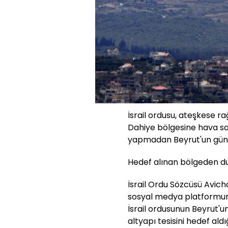
İsrail ordusu, ateşkese r
Dahiye bölgesine hava sald
yapmadan Beyrut'un güne
Hedef alınan bölgeden du
İsrail Ordu Sözcüsü Avich
sosyal medya platformun
İsrail ordusunun Beyrut'un
altyapı tesisini hedef aldı