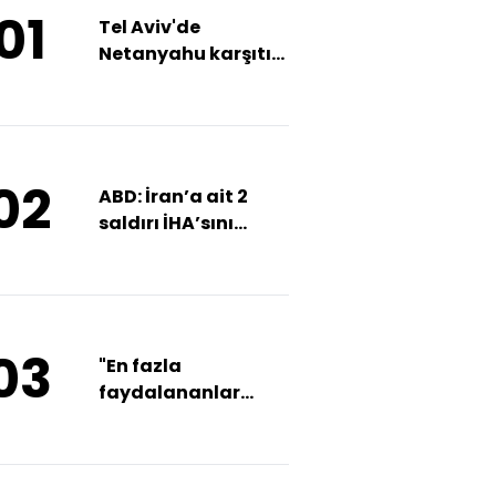
01
Tel Aviv'de
Netanyahu karşıtı
gösteri
02
ABD: İran’a ait 2
saldırı İHA’sını
düşürdük
03
"En fazla
faydalananlar
ABD'li şirketler oldu"