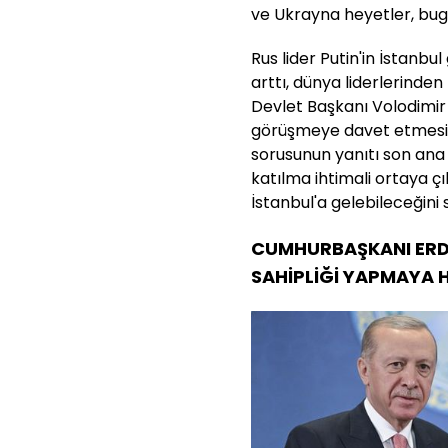
ve Ukrayna heyetler, bug
Rus lider Putin'in İstanbul
arttı, dünya liderlerinde
Devlet Başkanı Volodimir Z
görüşmeye davet etmesiyl
sorusunun yanıtı son ana 
katılma ihtimali ortaya 
İstanbul'a gelebileceğini 
CUMHURBAŞKANI ERD
SAHİPLİĞİ YAPMAYA H