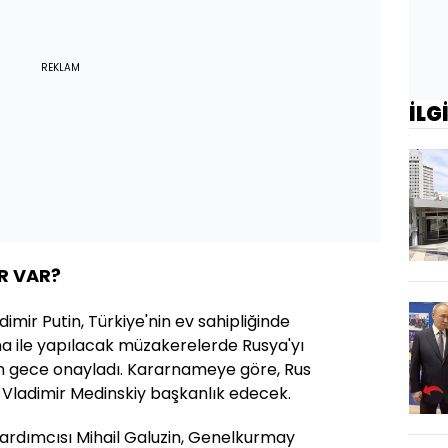
REKLAM
İLG
R VAR?
imir Putin, Türkiye'nin ev sahipliğinde
a ile yapılacak müzakerelerde Rusya'yı
ün gece onayladı. Kararnameye göre, Rus
i Vladimir Medinskiy başkanlık edecek.
Yardımcısı Mihail Galuzin, Genelkurmay