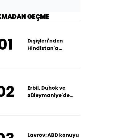
KMADAN GEÇME
01
Dışişleri'nden
Hindistan'a
başsağlığı
02
Erbil, Duhok ve
Süleymaniye'de
oyların yüzde 90'ı
sayıldı
Lavrov: ABD konuyu