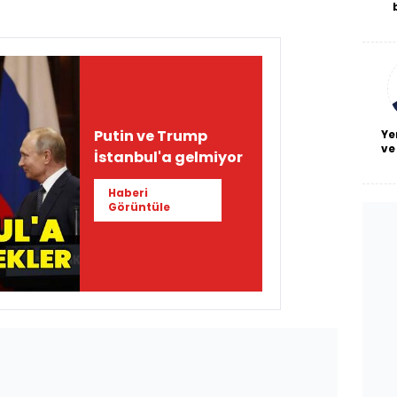
De
haf
a
bl
Putin ve Trump
Ye
ve
İstanbul'a gelmiyor
Haberi
Görüntüle