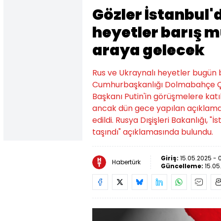
Gözler İstanbul'
heyetler barış m
araya gelecek
Rus ve Ukraynalı heyetler bugün b
Cumhurbaşkanlığı Dolmabahçe Çal
Başkanı Putin'in görüşmelere katı
ancak dün gece yapılan açıklama
edildi. Rusya Dışişleri Bakanlığı, 
taşındı" açıklamasında bulundu.
Giriş:
15.05.2025 - 
Habertürk
Güncelleme:
15.05