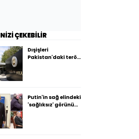
İNİZİ ÇEKEBİLİR
Dışişleri
Pakistan'daki terör
saldırısını kınadı
Putin'in sağ elindeki
'sağlıksız' görünüm
tartışmalara yol
açtı