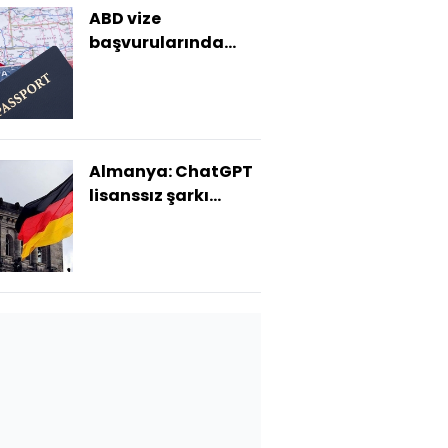
ABD vize
başvurularında
"sağlık
değerlendirmesi"
adımı
Almanya: ChatGPT
lisanssız şarkı
sözleri kullanamaz