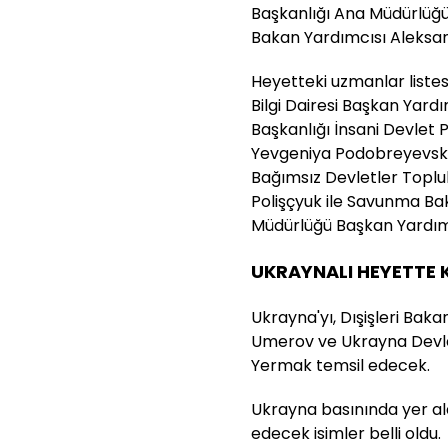
Başkanlığı Ana Müdürlüğ
Bakan Yardımcısı Aleksan
Heyetteki uzmanlar liste
Bilgi Dairesi Başkan Yard
Başkanlığı İnsani Devlet P
Yevgeniya Podobreyevskaya
Bağımsız Devletler Toplul
Polişçyuk ile Savunma Baka
Müdürlüğü Başkan Yardımc
UKRAYNALI HEYETTE 
Ukrayna'yı, Dışişleri Bak
Umerov ve Ukrayna Devlet
Yermak temsil edecek.
Ukrayna basınında yer al
edecek isimler belli oldu.