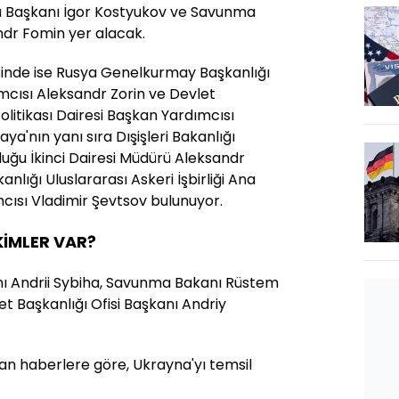
ü Başkanı İgor Kostyukov ve Savunma
dr Fomin yer alacak.
sinde ise Rusya Genelkurmay Başkanlığı
ımcısı Aleksandr Zorin ve Devlet
olitikası Dairesi Başkan Yardımcısı
'nın yanı sıra Dışişleri Bakanlığı
uğu İkinci Dairesi Müdürü Aleksandr
nlığı Uluslararası Askeri İşbirliği Ana
ısı Vladimir Şevtsov bulunuyor.
KİMLER VAR?
anı Andrii Sybiha, Savunma Bakanı Rüstem
 Başkanlığı Ofisi Başkanı Andriy
an haberlere göre, Ukrayna'yı temsil