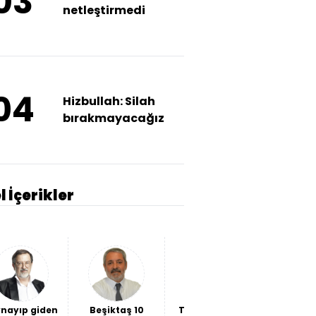
03
netleştirmedi
04
Hizbullah: Silah
bırakmayacağız
l İçerikler
nayıp giden
Beşiktaş 10
THY bilançosu
İki "hain