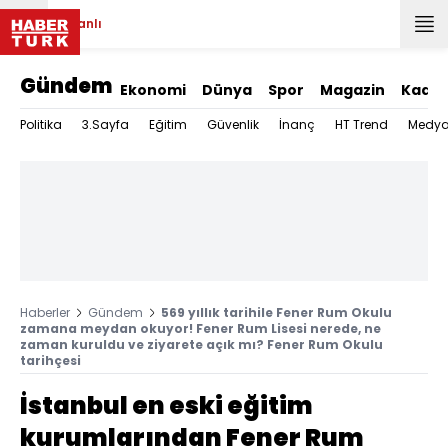
Canlı
Gündem
Ekonomi
Dünya
Spor
Magazin
Kadın
Politika
3.Sayfa
Eğitim
Güvenlik
İnanç
HT Trend
Medy
Haberler
Gündem
569 yıllık tarihile Fener Rum Okulu
zamana meydan okuyor! Fener Rum Lisesi nerede, ne
zaman kuruldu ve ziyarete açık mı? Fener Rum Okulu
tarihçesi
İstanbul en eski eğitim
kurumlarından Fener Rum