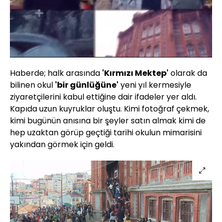
Yüklendi
:
3.89%
Sesi
Oynatma
Aç
Hızı
Haberde; halk arasında
'Kırmızı Mektep'
olarak da
bilinen okul
'bir günlüğüne'
yeni yıl kermesiyle
ziyaretçilerini kabul ettiğine dair ifadeler yer aldı.
Kapıda uzun kuyruklar oluştu. Kimi fotoğraf çekmek,
kimi bugünün anısına bir şeyler satın almak kimi de
hep uzaktan görüp geçtiği tarihi okulun mimarisini
yakından görmek için geldi.