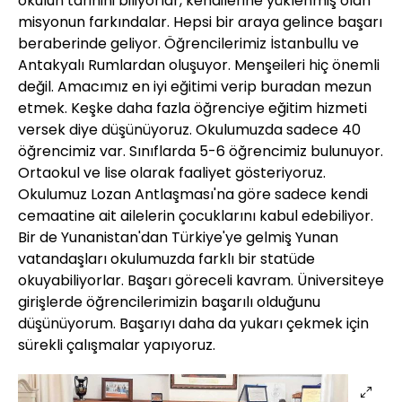
okulun tarihini biliyorlar, kendilerine yüklenmiş olan
misyonun farkındalar. Hepsi bir araya gelince başarı
beraberinde geliyor. Öğrencilerimiz İstanbullu ve
Antakyalı Rumlardan oluşuyor. Menşeileri hiç önemli
değil. Amacımız en iyi eğitimi verip buradan mezun
etmek. Keşke daha fazla öğrenciye eğitim hizmeti
versek diye düşünüyoruz. Okulumuzda sadece 40
öğrencimiz var. Sınıflarda 5-6 öğrencimiz bulunuyor.
Ortaokul ve lise olarak faaliyet gösteriyoruz.
Okulumuz Lozan Antlaşması'na göre sadece kendi
cemaatine ait ailelerin çocuklarını kabul edebiliyor.
Bir de Yunanistan'dan Türkiye'ye gelmiş Yunan
vatandaşları okulumuzda farklı bir statüde
okuyabiliyorlar. Başarı göreceli kavram. Üniversiteye
girişlerde öğrencilerimizin başarılı olduğunu
düşünüyorum. Başarıyı daha da yukarı çekmek için
sürekli çalışmalar yapıyoruz.