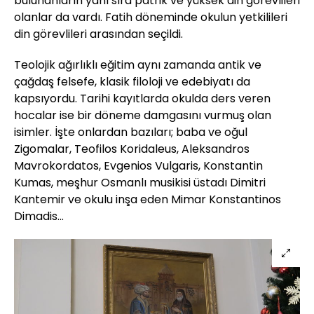
bulunanların yanı sıra patrik ve yüksek din görevlileri
olanlar da vardı. Fatih döneminde okulun yetkilileri
din görevlileri arasından seçildi.
Teolojik ağırlıklı eğitim aynı zamanda antik ve
çağdaş felsefe, klasik filoloji ve edebiyatı da
kapsıyordu. Tarihi kayıtlarda okulda ders veren
hocalar ise bir döneme damgasını vurmuş olan
isimler. İşte onlardan bazıları; baba ve oğul
Zigomalar, Teofilos Koridaleus, Aleksandros
Mavrokordatos, Evgenios Vulgaris, Konstantin
Kumas, meşhur Osmanlı musikisi üstadı Dimitri
Kantemir ve okulu inşa eden Mimar Konstantinos
Dimadis...