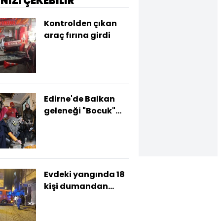
İNİZİ ÇEKEBİLİR
Kontrolden çıkan
araç fırına girdi
Edirne'de Balkan
geleneği "Bocuk"
kutlandı
Evdeki yangında 18
kişi dumandan
etkilendi