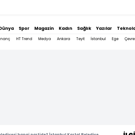
Dünya
Spor
Magazin
Kadın
Sağlık
Yazılar
Teknolo
İnanç
HT Trend
Medya
Ankara
Teyit
İstanbul
Ege
Çevre
elediyesi hangi partide? İstanbul Kartal Belediye