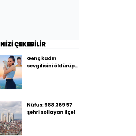
İNİZİ ÇEKEBİLİR
Genç kadın
sevgilisini öldürüp
mesajlaşmış!
Nüfus: 988.369 57
şehri sollayan ilçe!