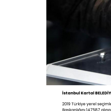
İstanbul Kartal BELEDİ
2019 Türkiye yerel seçiml
Başkanlığını 147587 alına