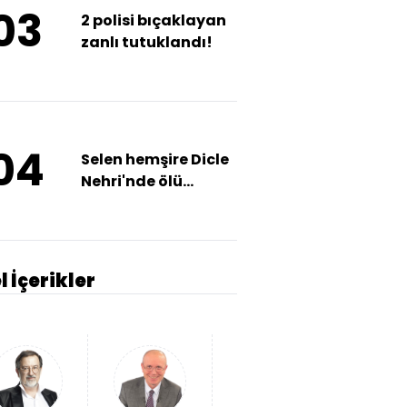
03
2 polisi bıçaklayan
zanlı tutuklandı!
04
Selen hemşire Dicle
Nehri'nde ölü
bulundu!
l İçerikler