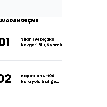
KMADAN GEÇME
01
Silahlı ve bıçaklı
kavga: 1 ölü, 5 yaralı
02
Kapatılan D-100
kara yolu trafiğe
açıldı