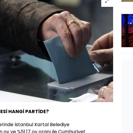
YESİ HANGİ PARTİDE?
erinde İstanbul Kartal Belediye
n oy ve %51.17 oy oranı ile Cumhuriyet