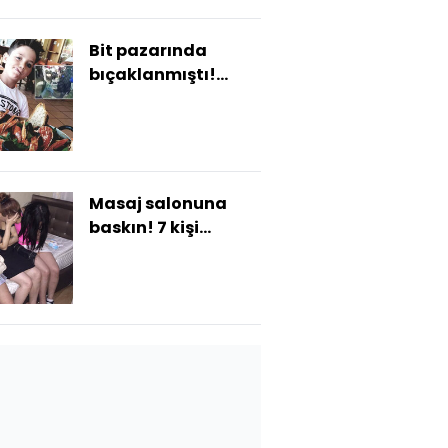
Bit pazarında
bıçaklanmıştı!
İtalyan şefin oğlu
öldü!
Masaj salonuna
baskın! 7 kişi
tutuklandı!