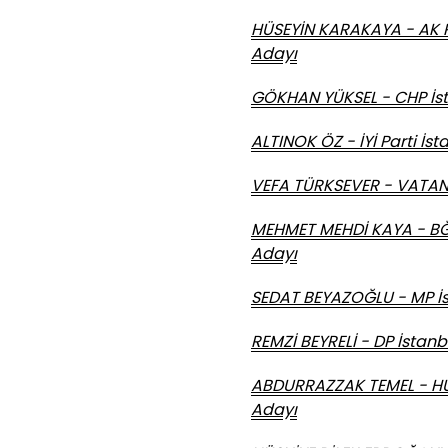
HÜSEYİN KARAKAYA - AK Pa
Adayı
GÖKHAN YÜKSEL - CHP İst
ALTINOK ÖZ - İYİ Parti İs
VEFA TÜRKSEVER - VATAN 
MEHMET MEHDİ KAYA - BĞM
Adayı
SEDAT BEYAZOĞLU - MP İs
REMZİ BEYRELİ - DP İstan
ABDURRAZZAK TEMEL - HÜ
Adayı