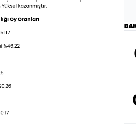
 Yüksel kazanmıştır.
lığı Oy Oranları
BA
51.17
si %46.22
26
%0.26
0.17