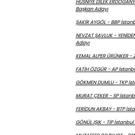
HÜSNİYE DİLEK ERDOĞANYI
Başkan Adayı
ŞAKİR AYGÖL - BBP İstanb
NEVZAT ŞAVLUK - YENİDEN
Adayı
KEMAL ALPER ÜRÜNKER - Z
FATİH ÖZGÜR - AP İstanbu
GÖKMEN DUMLU - TKP İsta
MURAT ÇEKER - SP İstanb
FERİDUN AKBAY - BTP İsta
GÖNÜL IŞIK - TİP İstanbu