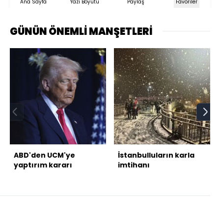
Ana Sayfa
Yazı Boyutu
Paylaş
Favoriler
GÜNÜN ÖNEMLİ MANŞETLERİ
ABD'den UCM'ye
İstanbulluların karla
yaptırım kararı
imtihanı