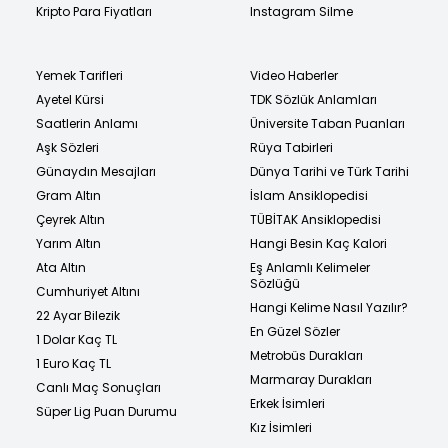
Kripto Para Fiyatları
Instagram Silme
Yemek Tarifleri
Video Haberler
Ayetel Kürsi
TDK Sözlük Anlamları
Saatlerin Anlamı
Üniversite Taban Puanları
Aşk Sözleri
Rüya Tabirleri
Günaydın Mesajları
Dünya Tarihi ve Türk Tarihi
Gram Altın
İslam Ansiklopedisi
Çeyrek Altın
TÜBİTAK Ansiklopedisi
Yarım Altın
Hangi Besin Kaç Kalori
Ata Altın
Eş Anlamlı Kelimeler
Sözlüğü
Cumhuriyet Altını
Hangi Kelime Nasıl Yazılır?
22 Ayar Bilezik
En Güzel Sözler
1 Dolar Kaç TL
Metrobüs Durakları
1 Euro Kaç TL
Marmaray Durakları
Canlı Maç Sonuçları
Erkek İsimleri
Süper Lig Puan Durumu
Kız İsimleri