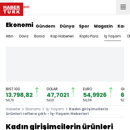
Canlı
Ekonomi
Gündem
Dünya
Spor
Magazin
Kadı
İş Yaşam
Altın
Döviz
Borsa
Kap Haberleri
Kripto Para
O
BIST 100
DOLAR
EURO
GRAM
13.798,82
47,7021
54,9926
6.
%0,70
%0,13
%0,09
%0,79
Haberler
Ekonomi
İş-Yaşam
Kadın girişimcilerin
ürünleri raflara çıktı - İş-Yaşam Haberleri
Kadın girişimcilerin ürünleri