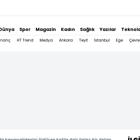
Dünya
Spor
Magazin
Kadın
Sağlık
Yazılar
Teknolo
İnanç
HT Trend
Medya
Ankara
Teyit
İstanbul
Ege
Çevre
a kayınvalidesini öldüren katile dair ilginç bir detay