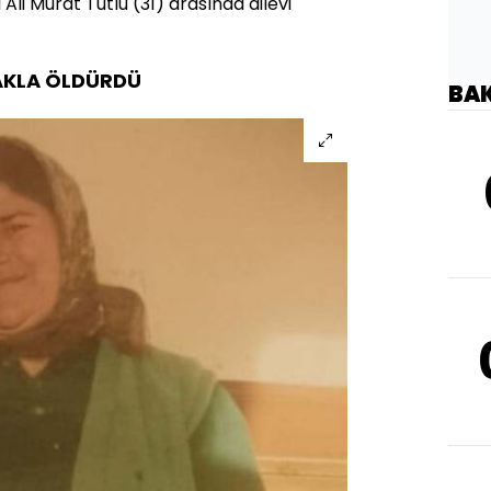
 Ali Murat Tutlu (31) arasında ailevi
.
ÇAKLA ÖLDÜRDÜ
BA