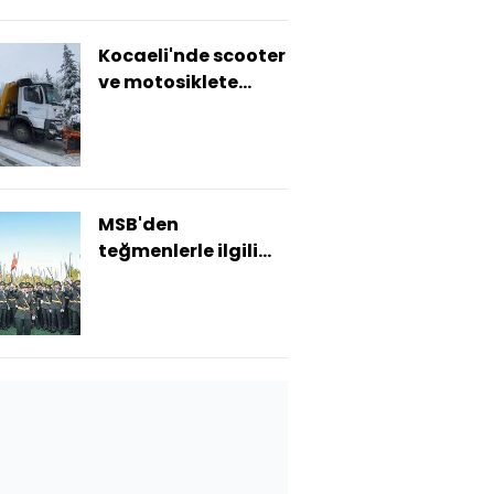
Kocaeli'nde scooter
ve motosiklete
hava engeli!
MSB'den
teğmenlerle ilgili
açıklama!