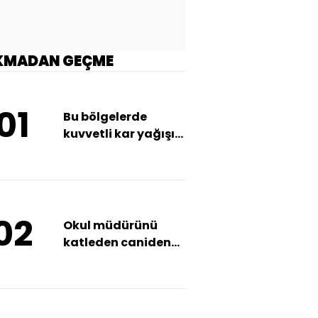
KMADAN GEÇME
01
Bu bölgelerde
kuvvetli kar yağışı
ve fırtına bekleniyor
02
Okul müdürünü
katleden caniden
suçlayan savunma!