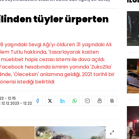
İLG
linden tüyler ürperten
58 yaşındaki Sevgi Ağı'yı öldüren 31 yaşındaki Ali
Özlem Tutlu hakkında, 'tasarlayarak kasten
 müebbet hapis cezası istemi ile dava açıldı.
 Facebook hesabında isminin yanında 'ZukoZila'
inde, 'Öleceksin' anlamına geldiği, 2021 tarihli bir
nerisi istediği belirtildi
23 - 12:15
:
12.12.2023 - 12:22