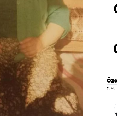
Öze
TÜMÜ