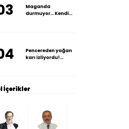
03
Maganda
durmuyor... Kendi
asker eğlencesinde
vuruldu!
04
Pencereden yağan
karı izliyordu!
Dengesini kaybetti!
l İçerikler