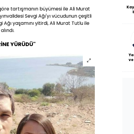
Kay
öre tartışmanın büyümesi ile Ali Murat
yınvalidesi Sevgi Ağı'yı vücudunun çeşitli
De
haf
 Ağı yaşamını yitirdi, Ali Murat Tutlu ile
a
alındı.
bl
RİNE YÜRÜDÜ"
Ye
ve