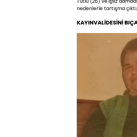
Tutlu (26) ve işsiz damadı
nedenlerle tartışma çıktı
KAYINVALİDESİNİ BI