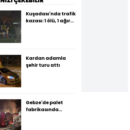
İNİZİ ÇEKEBİLİR
Kuşadası'nda trafik
kazası: 1 ölü, 1 ağır
yaralı
Kardan adamla
şehir turu attı
Gebze'de palet
fabrikasında
yangın: 1 yaralı