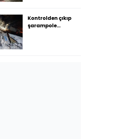
Kontrolden çıkıp
şarampole
yuvarlandı: 1 ölü, 1
yaralı