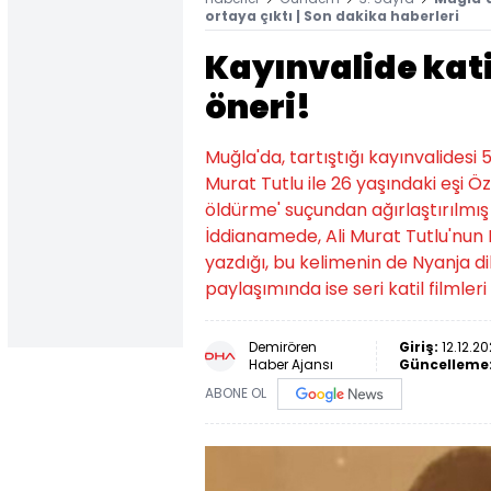
ortaya çıktı | Son dakika haberleri
Kayınvalide kati
öneri!
Muğla'da, tartıştığı kayınvalidesi 
Murat Tutlu ile 26 yaşındaki eşi 
öldürme' suçundan ağırlaştırılmış
İddianamede, Ali Murat Tutlu'nun
yazdığı, bu kelimenin de Nyanja dil
paylaşımında ise seri katil filmleri ö
Demirören
Giriş:
12.12.20
Haber Ajansı
Güncelleme
ABONE OL