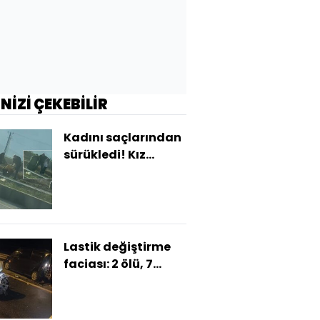
İNİZİ ÇEKEBİLİR
Kadını saçlarından
sürükledi! Kız
çocuğunu darp
etti!
Lastik değiştirme
faciası: 2 ölü, 7
yaralı!