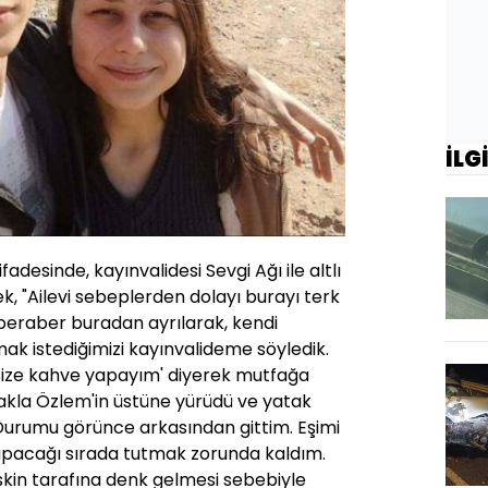
İLG
fadesinde, kayınvalidesi Sevgi Ağı ile altlı
ek, "Ailevi sebeplerden dolayı burayı terk
 beraber buradan ayrılarak, kendi
ak istediğimizi kayınvalideme söyledik.
 'Size kahve yapayım' diyerek mutfağa
ıçakla Özlem'in üstüne yürüdü ve yatak
Durumu görünce arkasından gittim. Eşimi
apacağı sırada tutmak zorunda kaldım.
kin tarafına denk gelmesi sebebiyle