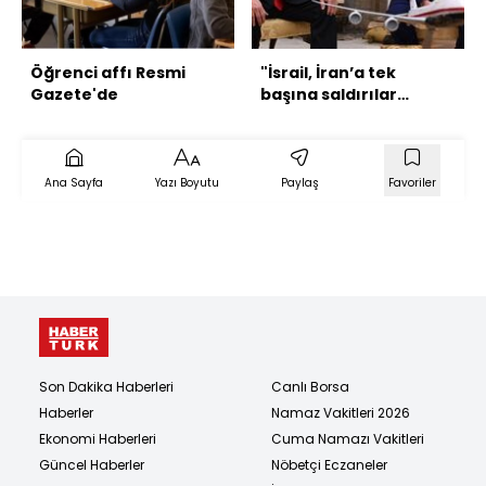
Öğrenci affı Resmi
"İsrail, İran’a tek
Gazete'de
başına saldırılar
düzenleme ihtimaline
hazırlık yapıyor"
Ana Sayfa
Yazı Boyutu
Paylaş
Favoriler
Son Dakika Haberleri
Canlı Borsa
Haberler
Namaz Vakitleri 2026
Ekonomi Haberleri
Cuma Namazı Vakitleri
Güncel Haberler
Nöbetçi Eczaneler