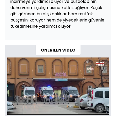
indirmeye yardımcı oluyor ve buzdolabının
daha verimli çalışmasına katkı sağlıyor. Küçük
gibi görünen bu alışkanlıklar hem mutfak
bütçesini koruyor hem de yiyeceklerin güvenle
tüketilmesine yardımcı oluyor.
ÖNERİLEN VİDEO
Yüklendi
:
50.32%
Sesi
Oynatma
480
Aç
Hızı