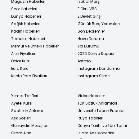
Magazin Haberleri
İstiklal Marşı
Spor Haberleri
E Okul VBS
Dünya Haberleri
E Devlet Giriş
Sağlık Haberleri
Günlük Burç Yorumları
Kadın Haberleri
Son Depremler
Teknoloji Haberleri
Hava Durumu
Memur ve Emekli Haberleri
Yol Durumu
Altın Fiyatları
2026 Dünya Kupası
Dolar Kuru
Astroloji
Euro Kuru
Instagram Dondurma
Kripto Para Fiyatları
Instagram Silme
Yemek Tarifleri
Video Haberler
Ayetel Kürsi
TDK Sözlük Anlamları
Saatlerin Anlamı
Üniversite Taban Puanları
Aşk Sözleri
Rüya Tabirleri
Günaydın Mesajları
Dünya Tarihi ve Türk Tarihi
Gram Altın
İslam Ansiklopedisi