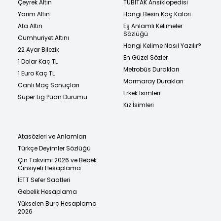
Çeyrek Altın
TÜBİTAK Ansiklopedisi
Yarım Altın
Hangi Besin Kaç Kalori
Ata Altın
Eş Anlamlı Kelimeler
Sözlüğü
Cumhuriyet Altını
Hangi Kelime Nasıl Yazılır?
22 Ayar Bilezik
En Güzel Sözler
1 Dolar Kaç TL
Metrobüs Durakları
1 Euro Kaç TL
Marmaray Durakları
Canlı Maç Sonuçları
Erkek İsimleri
Süper Lig Puan Durumu
Kız İsimleri
Atasözleri ve Anlamları
Türkçe Deyimler Sözlüğü
Çin Takvimi 2026 ve Bebek
Cinsiyeti Hesaplama
İETT Sefer Saatleri
Gebelik Hesaplama
Yükselen Burç Hesaplama
2026