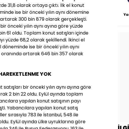
de 31,8 olarak ortaya çıktı. İlk el konut
minde ise bir önceki yılın aynı dönemine
Ya
artarak 300 bin 879 olarak gerçekleşti.
ı bir önceki yılın aynı ayına göre yüzde
in 61 oldu. Toplam konut satışları içinde
yı yüzde 68,2 olarak şekillendi. İkinci el
l döneminde ise bir önceki yılın aynı
 oranında artarak 646 bin 357 olarak
 HAREKETLENME YOK
satışları bir önceki yılın aynı ayına göre
rak 2 bin 22 oldu. Eylül ayında toplam
ancılara yapılan konut satışının payı
şti. Yabancılara yapılan konut satış
ler sırasıyla 783 ile İstanbul, 548 ile
oldu. Eylül ayında ülke uyruklarına göre
İLG
sıyla 346 ile Rusya Federasyonu, 163 ile