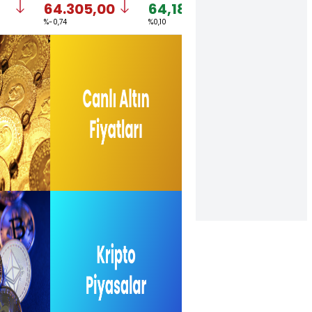
64.305,00
64,1840
1,1540
%-0,74
%0,10
%-0,11