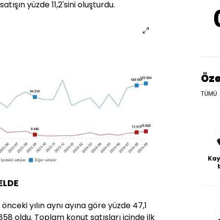
satışın yüzde 11,2'sini oluşturdu.
Öze
TÜMÜ
Kay
De
 ELDE
haf
a
bl
ir önceki yılın aynı ayına göre yüzde 47,1
58 oldu. Toplam konut satışları içinde ilk