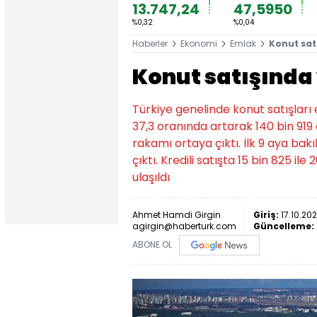
13.747,24
47,5950
%0,32
%0,04
Haberler
Ekonomi
Emlak
Konut sat
Konut satışında
Türkiye genelinde konut satışları 
37,3 oranında artarak 140 bin 919 
rakamı ortaya çıktı. İlk 9 aya bakı
çıktı. Kredili satışta 15 bin 825 
ulaşıldı
Ahmet Hamdi Girgin
Giriş:
17.10.202
agirgin@haberturk.com
Güncelleme:
ABONE OL