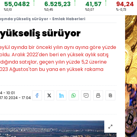
55,0482
6.525,23
41,57
94,24
%0,10
%0,45
%0,07
%-0,73
ışında yükseliş sürüyor - Emlak Haberleri
 yükseliş sürüyor
eylül ayında bir önceki yılın aynı ayına göre yüzde
oldu. Aralık 2022'den beri en yüksek aylık satış
ldığında satışlar, geçen yılın yüzde 5,2 üzerine
ile 2023 Ağustos'tan bu yana en yüksek rakama
4 - 10:01
17.10.2024 - 17:04