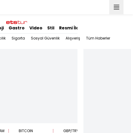
ji
Gastro
Video
Stil
Resmi İlanlar
ilik
Sigorta
Sosyal Güvenlik
Alışveriş
Tüm Haberler
AM
BITCOIN
GBP/TRY
EUR/USD