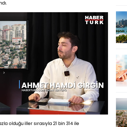
ndı.
Oynatma
1080
Hızı
la olduğu iller sırasıyla 21 bin 314 ile