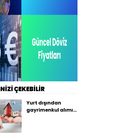
İNİZİ ÇEKEBİLİR
Yurt dışından
gayrimenkul alımı
yine rekora koşuyor