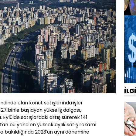
İLG
rendinde olan konut satışlarında işler
7 binle başlayan yükseliş dalgası,
. Eylülde satışlardaki artış sürerek 141
'tan bu yana en yüksek aylık satış rakamı
ayına bakıldığında 2023'ün aynı dönemine