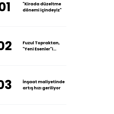
01
"Kirada düzeltme
dönemi içindeyiz"
02
Fuzul Topraktan,
"Yeni Esenler"i
tanıttı
03
İnşaat maliyetinde
artış hızı geriliyor