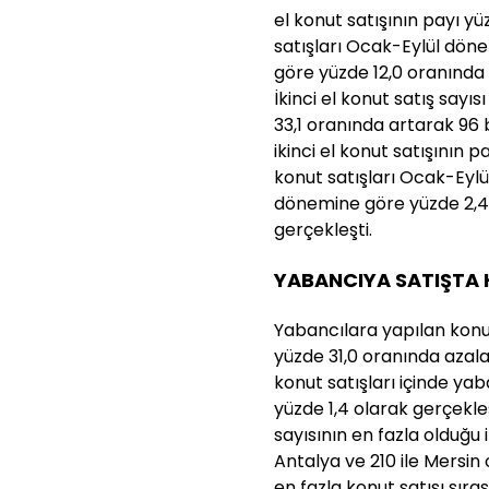
el konut satışının payı yüz
satışları Ocak-Eylül döne
göre yüzde 12,0 oranında 
İkinci el konut satış sayıs
33,1 oranında artarak 96 b
ikinci el konut satışının pa
konut satışları Ocak-Eylü
dönemine göre yüzde 2,4
gerçekleşti.
YABANCIYA SATIŞTA
Yabancılara yapılan konut 
yüzde 31,0 oranında azala
konut satışları içinde yab
yüzde 1,4 olarak gerçekle
sayısının en fazla olduğu il
Antalya ve 210 ile Mersin 
en fazla konut satışı sıra