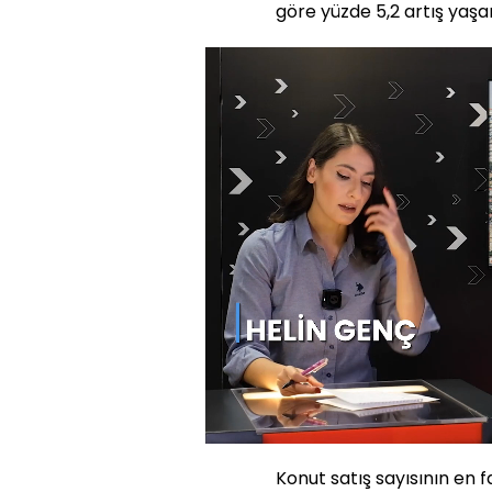
göre yüzde 5,2 artış yaşa
Yüklendi
:
3.73%
Sesi
Aç
Konut satış sayısının en faz