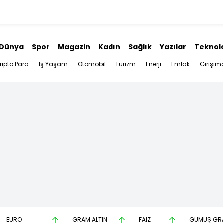
Dünya
Spor
Magazin
Kadın
Sağlık
Yazılar
Teknolo
Emlak
ripto Para
İş Yaşam
Otomobil
Turizm
Enerji
Girişimc
EURO
GRAM ALTIN
FAİZ
GÜMÜŞ GR