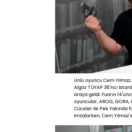
Ünlü oyuncu Cem Yılmaz, 
Algöz TÜYAP 36'ncı İstanb
araya geldi. Fuarın 14'ün
oyuncular, AROG, GORA, H
Cüceler ile Pek Yakında fi
imzalarken, Cem Yılmaz'ın