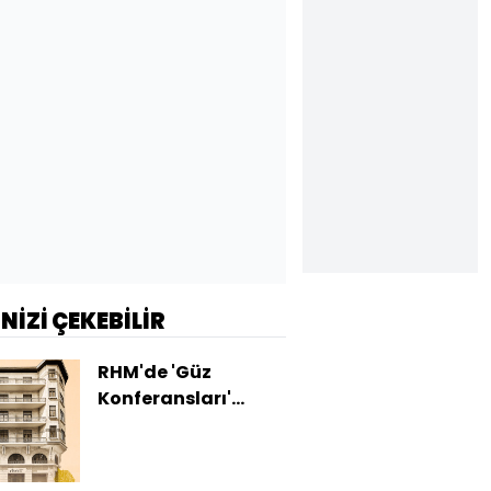
İNİZİ ÇEKEBİLİR
RHM'de 'Güz
Konferansları'
başlıyor