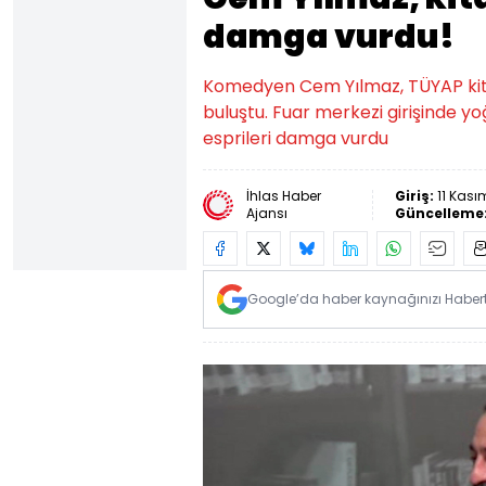
damga vurdu!
Komedyen Cem Yılmaz, TÜYAP kit
buluştu. Fuar merkezi girişinde 
esprileri damga vurdu
İhlas Haber
Giriş:
11 Kası
Ajansı
Güncelleme
Google’da haber kaynağınızı Habertü