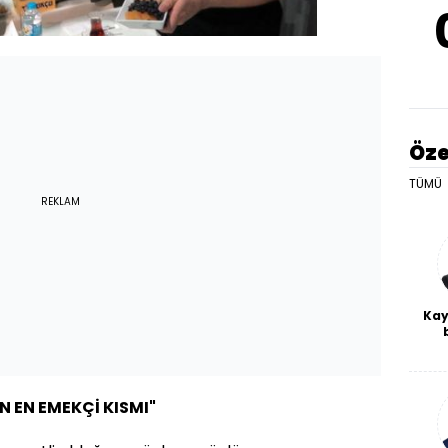
Öze
TÜMÜ
REKLAM
Kay
De
haf
a
bl
N EN EMEKÇİ KISMI"