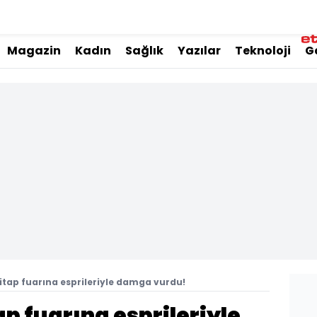
Magazin
Kadın
Sağlık
Yazılar
Teknoloji
G
itap fuarına esprileriyle damga vurdu!
p fuarına esprileriyle