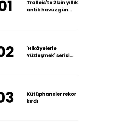
01
Tralleis'te 2 bin yıllık
antik havuz gün
yüzüne çıkarıldı
02
'Hikâyelerle
Yüzleşmek' serisi
başlıyor
03
Kütüphaneler rekor
kırdı