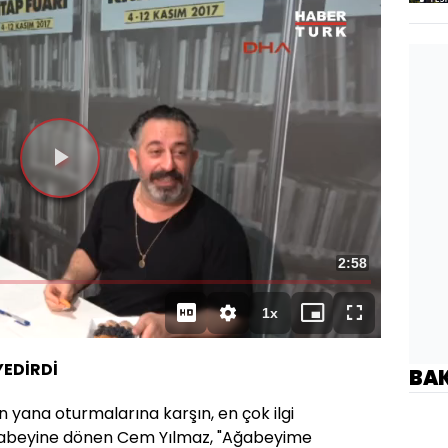
Toplam
2:58
Süre
1x
Oynatma
Mini
Tam
Hızı
oynatıcı
Ekran
EDİRDİ
BA
n yana oturmalarına karşın, en çok ilgi
ağabeyine dönen Cem Yılmaz, "Ağabeyime