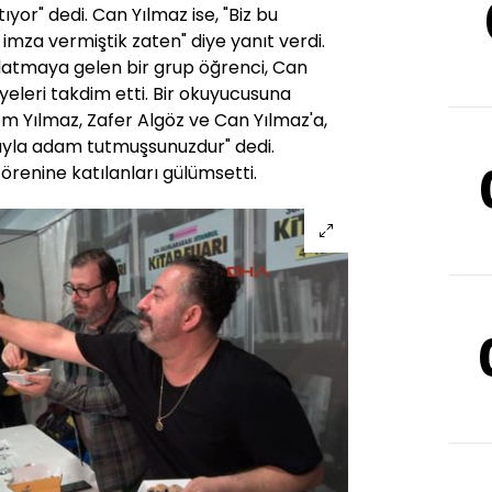
yor" dedi. Can Yılmaz ise, "Biz bu
mza vermiştik zaten" diye yanıt verdi.
latmaya gelen bir grup öğrenci, Can
iyeleri takdim etti. Bir okuyucusuna
Cem Yılmaz, Zafer Algöz ve Can Yılmaz'a,
yla adam tutmuşsunuzdur" dedi.
törenine katılanları gülümsetti.