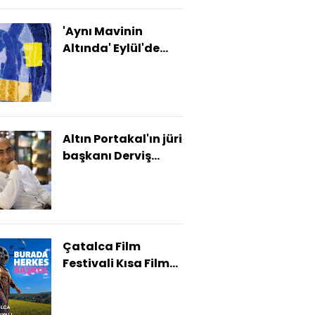
'Aynı Mavinin
Altında' Eylül'de
İstanbul Modern'de
Altın Portakal'ın jüri
başkanı Derviş
Zaim oldu
Çatalca Film
Festivali Kısa Film
Yarışması
finalistleri
açıklandı