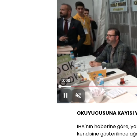
Süre
0:01
Yüklendi
:
5.56%
Duraklat
Sesi
Aç
OKUYUCUSUNA KAYISI Y
İHA'nın haberine göre, ya
kendisine gösterilince 