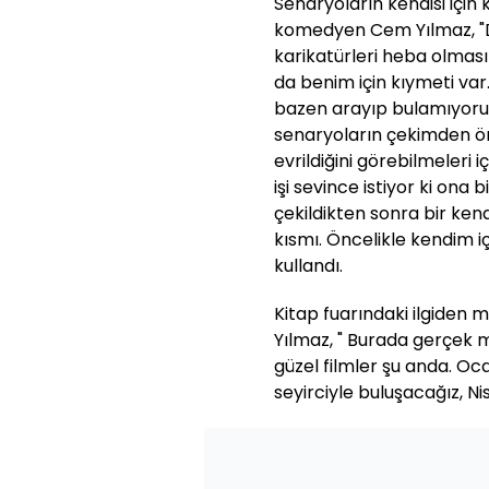
Senaryoların kendisi için
komedyen Cem Yılmaz, "
karikatürleri heba olması
da benim için kıymeti var.
bazen arayıp bulamıyoruz.
senaryoların çekimden ön
evrildiğini görebilmeleri i
işi sevince istiyor ki ona 
çekildikten sonra bir kena
kısmı. Öncelikle kendim iç
kullandı.
Kitap fuarındaki ilgiden
Yılmaz, " Burada gerçek 
güzel filmler şu anda. O
seyirciyle buluşacağız, N