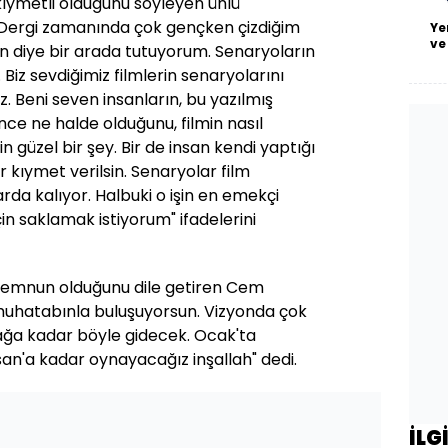
 kıymetli olduğunu söyleyen ünlü
Dergi zamanında çok gençken çizdiğim
Ye
ve
n diye bir arada tutuyorum. Senaryoların
 Biz sevdiğimiz filmlerin senaryolarını
 Beni seven insanların, bu yazılmış
ce ne halde olduğunu, filmin nasıl
çin güzel bir şey. Bir de insan kendi yaptığı
bir kıymet verilsin. Senaryolar film
rda kalıyor. Halbuki o işin en emekçi
in saklamak istiyorum" ifadelerini
 memnun olduğunu dile getiren Cem
muhatabınla buluşuyorsun. Vizyonda çok
cağa kadar böyle gidecek. Ocak'ta
isan'a kadar oynayacağız inşallah" dedi.
İLG