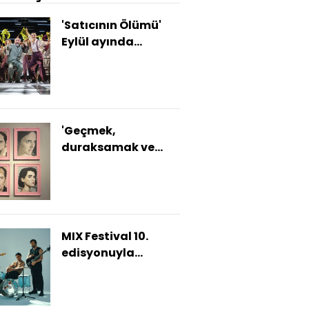
'Satıcının Ölümü'
Eylül ayında
sahnelere dönüyor
'Geçmek,
duraksamak ve
fark etmek' bu
sergide
MIX Festival 10.
edisyonuyla
sahnede