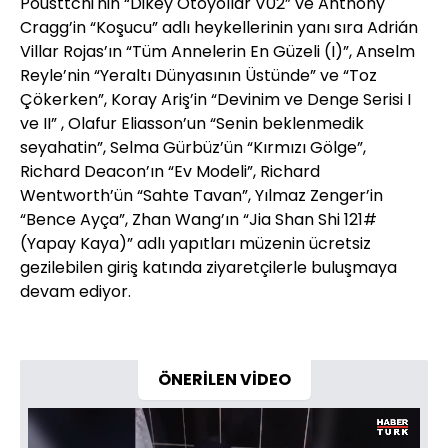
Pousttchi'nin “Dikey Otoyollar V02” ve Anthony
Cragg’in “Koşucu” adlı heykellerinin yanı sıra Adrián
Villar Rojas’ın “Tüm Annelerin En Güzeli (I)”, Anselm
Reyle’nin “Yeraltı Dünyasının Üstünde” ve “Toz
Çökerken”, Koray Ariş’in “Devinim ve Denge Serisi I
ve II” , Olafur Eliasson’un “Senin beklenmedik
seyahatin”, Selma Gürbüz’ün “Kırmızı Gölge”,
Richard Deacon’ın “Ev Modeli”, Richard
Wentworth’ün “Sahte Tavan”, Yılmaz Zenger’in
“Bence Ayça”, Zhan Wang’ın “Jia Shan Shi 121#
(Yapay Kaya)” adlı yapıtları müzenin ücretsiz
gezilebilen giriş katında ziyaretçilerle buluşmaya
devam ediyor.
ÖNERİLEN VİDEO