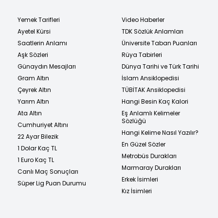
Yemek Tarifleri
Video Haberler
Ayetel Kürsi
TDK Sözlük Anlamları
Saatlerin Anlamı
Üniversite Taban Puanları
Aşk Sözleri
Rüya Tabirleri
Günaydın Mesajları
Dünya Tarihi ve Türk Tarihi
Gram Altın
İslam Ansiklopedisi
Çeyrek Altın
TÜBİTAK Ansiklopedisi
Yarım Altın
Hangi Besin Kaç Kalori
Ata Altın
Eş Anlamlı Kelimeler
Sözlüğü
Cumhuriyet Altını
Hangi Kelime Nasıl Yazılır?
22 Ayar Bilezik
En Güzel Sözler
1 Dolar Kaç TL
Metrobüs Durakları
1 Euro Kaç TL
Marmaray Durakları
Canlı Maç Sonuçları
Erkek İsimleri
Süper Lig Puan Durumu
Kız İsimleri