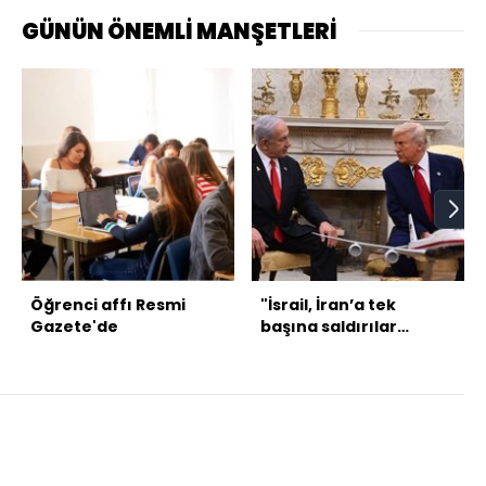
GÜNÜN ÖNEMLİ MANŞETLERİ
Öğrenci affı Resmi
"İsrail, İran’a tek
Gazete'de
başına saldırılar
düzenleme ihtimaline
hazırlık yapıyor"