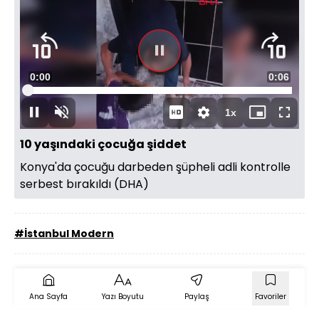
Süre
0:00
Toplam
0:06
Yüklendi
:
100.00%
Süre
1x
Duraklat
Sesi
Oynatma
Mini
Tam
Aç
Hızı
oynatıcı
Ekran
10 yaşındaki çocuğa şiddet
Konya'da çocuğu darbeden şüpheli adli kontrolle
serbest bırakıldı (DHA)
#İstanbul Modern
Ana Sayfa
Yazı Boyutu
Paylaş
Favoriler