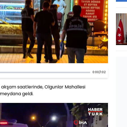
0:00
/
1:02
n akşam saatlerinde, Olgunlar Mahallesi
 meydana geldi.