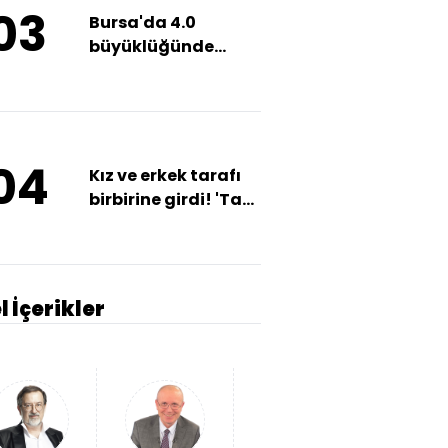
03
Bursa'da 4.0
büyüklüğünde
deprem!
04
Kız ve erkek tarafı
birbirine girdi! 'Takı'
kavgası sokağa
taştı!
l İçerikler