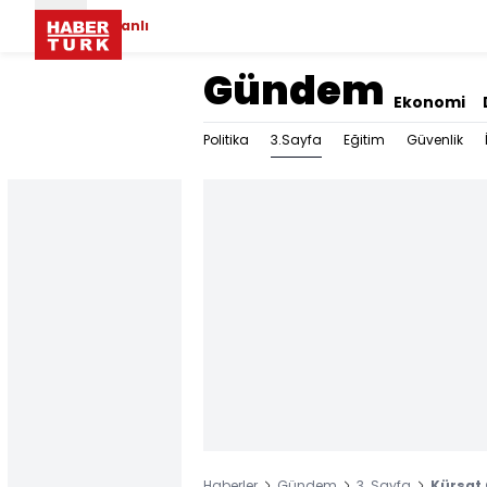
Canlı
Gündem
Ekonomi
3.Sayfa
Politika
Eğitim
Güvenlik
Haberler
Gündem
3. Sayfa
Kürşat 