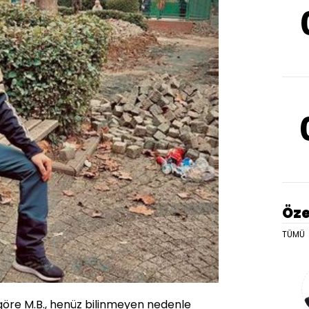
Öze
TÜMÜ
öre M.B., henüz bilinmeyen nedenle