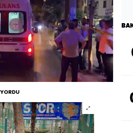
BA
Oynatma
1080
Hızı
İYORDU