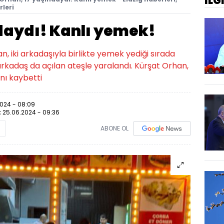
İLG
rleri
ndaydı! Kanlı yemek!
n, iki arkadaşıyla birlikte yemek yediği sırada
arkadaş da açılan ateşle yaralandı. Kürşat Orhan,
nı kaybetti
024 - 08:09
:
25.06.2024 - 09:36
ABONE OL