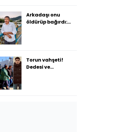
Arkadaşı onu
öldürüp bağırdı:
Ben adam
öldürdüm! Baltalı
vahşet!
Torun vahşeti!
Dedesi ve
babaannesini
katletti!