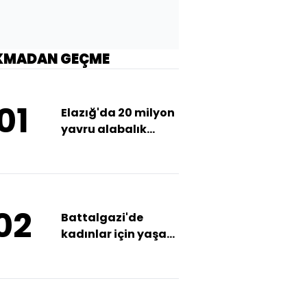
KMADAN GEÇME
01
Elazığ'da 20 milyon
yavru alabalık
üretildi
02
Battalgazi'de
kadınlar için yaşam
merkezi