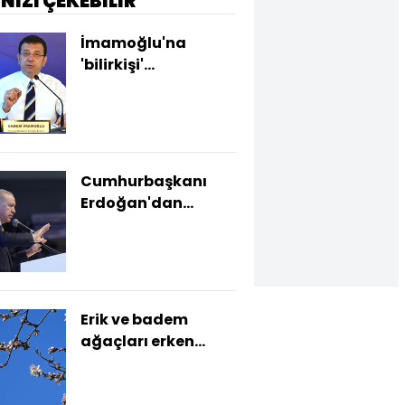
İNİZİ ÇEKEBİLİR
İmamoğlu'na
'bilirkişi'
soruşturması
Cumhurbaşkanı
Erdoğan'dan
açıklamalar
Erik ve badem
ağaçları erken
çiçek açtı