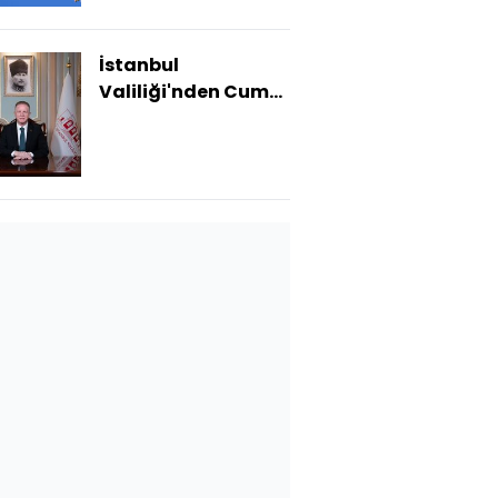
İstanbul
Valiliği'nden Cuma
namazı
hatırlatması