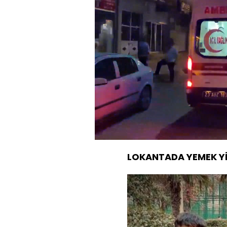
Yüklendi
:
30.16%
Sesi
Aç
LOKANTADA YEMEK Y