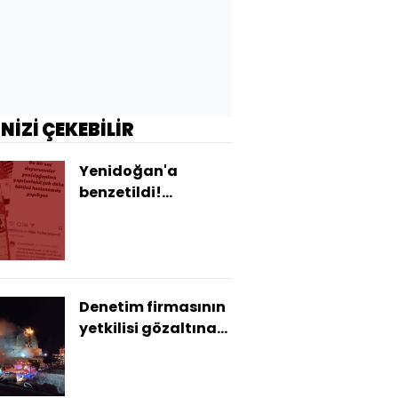
İNİZİ ÇEKEBİLİR
Yenidoğan'a
benzetildi!
Doktorun
iddialarına
inceleme!
Denetim firmasının
yetkilisi gözaltına
alındı!