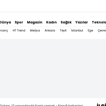
Dünya
Spor
Magazin
Kadın
Sağlık
Yazılar
Teknolo
İnanç
HT Trend
Medya
Ankara
Teyit
İstanbul
Ege
Çevre
Orhan, 17 yaşındaydı! Kanlı yemek - Elazığ haberleri,