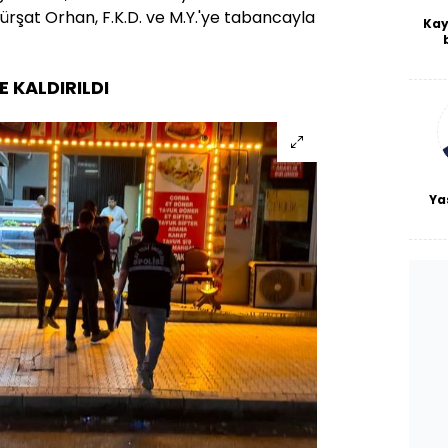
rşat Orhan, F.K.D. ve M.Y.'ye tabancayla
Kay
De
haf
 KALDIRILDI
a
bl
Ya