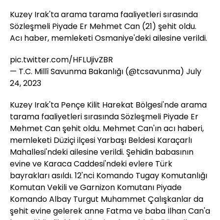
Kuzey Irak'ta arama tarama faaliyetleri sırasında
Sözleşmeli Piyade Er Mehmet Can (21) şehit oldu.
Acı haber, memleketi Osmaniye'deki ailesine verildi.
pic.twitter.com/HFLUjivZBR
— T.C. Millî Savunma Bakanlığı (@tcsavunma)
July
24, 2023
Kuzey Irak'ta Pençe Kilit Harekat Bölgesi'nde arama
tarama faaliyetleri sırasında Sözleşmeli Piyade Er
Mehmet Can şehit oldu. Mehmet Can'ın acı haberi,
memleketi Düziçi ilçesi Yarbaşı Beldesi Karaçarlı
Mahallesi'ndeki ailesine verildi. Şehidin babasının
evine ve Karaca Caddesi'ndeki evlere Türk
bayrakları asıldı. 12'nci Komando Tugay Komutanlığı
Komutan Vekili ve Garnizon Komutanı Piyade
Komando Albay Turgut Muhammet Çalışkanlar da
şehit evine gelerek anne Fatma ve baba İlhan Can'a