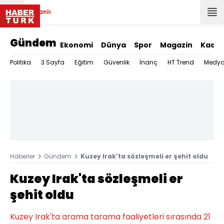
Canlı
Gündem
Ekonomi
Dünya
Spor
Magazin
Kadın
Politika
3.Sayfa
Eğitim
Güvenlik
İnanç
HT Trend
Medy
Haberler
Gündem
Kuzey Irak'ta sözleşmeli er şehit oldu
Kuzey Irak'ta sözleşmeli er
şehit oldu
Kuzey Irak'ta arama tarama faaliyetleri sırasında 21