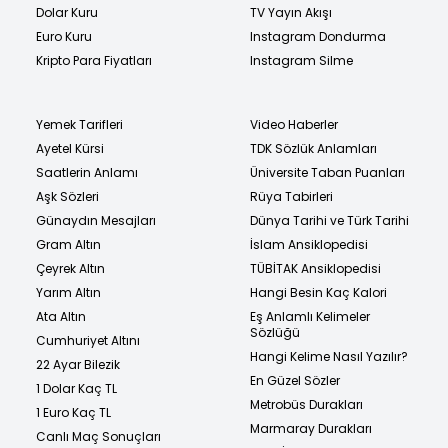
Dolar Kuru
TV Yayın Akışı
Euro Kuru
Instagram Dondurma
Kripto Para Fiyatları
Instagram Silme
Yemek Tarifleri
Video Haberler
Ayetel Kürsi
TDK Sözlük Anlamları
Saatlerin Anlamı
Üniversite Taban Puanları
Aşk Sözleri
Rüya Tabirleri
Günaydın Mesajları
Dünya Tarihi ve Türk Tarihi
Gram Altın
İslam Ansiklopedisi
Çeyrek Altın
TÜBİTAK Ansiklopedisi
Yarım Altın
Hangi Besin Kaç Kalori
Ata Altın
Eş Anlamlı Kelimeler
Sözlüğü
Cumhuriyet Altını
Hangi Kelime Nasıl Yazılır?
22 Ayar Bilezik
En Güzel Sözler
1 Dolar Kaç TL
Metrobüs Durakları
1 Euro Kaç TL
Marmaray Durakları
Canlı Maç Sonuçları