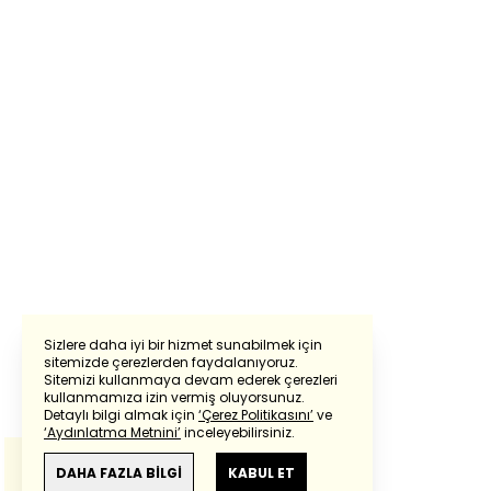
Sizlere daha iyi bir hizmet sunabilmek için
sitemizde çerezlerden faydalanıyoruz.
Sitemizi kullanmaya devam ederek çerezleri
Powered by
Translate
kullanmamıza izin vermiş oluyorsunuz.
Detaylı bilgi almak için
‘Çerez Politikasını’
ve
‘Aydınlatma Metnini’
inceleyebilirsiniz.
Bu çeviride
Google Translete
kullanılmıştır.
Anlam ve çeviri hatalarından
haberturk.com
DAHA FAZLA BİLGİ
KABUL ET
sorumlu değildir.