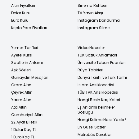
Altın Fiyatları
Sinema Rehberi
Dolar Kuru
TV Yayın Akışı
Euro Kuru
Instagram Dondurma
Kripto Para Fiyatları
Instagram Silme
Yemek Tarifleri
Video Haberler
Ayetel Kürsi
TDK Sözlük Anlamları
Saatlerin Anlamı
Üniversite Taban Puanları
Aşk Sözleri
Rüya Tabirleri
Günaydın Mesajları
Dünya Tarihi ve Türk Tarihi
Gram Altın
İslam Ansiklopedisi
Çeyrek Altın
TÜBİTAK Ansiklopedisi
Yarım Altın
Hangi Besin Kaç Kalori
Ata Altın
Eş Anlamlı Kelimeler
Sözlüğü
Cumhuriyet Altını
Hangi Kelime Nasıl Yazılır?
22 Ayar Bilezik
En Güzel Sözler
1 Dolar Kaç TL
Metrobüs Durakları
1 Euro Kaç TL