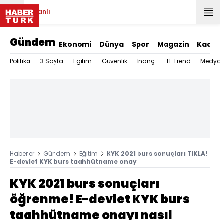
Canlı
Gündem
Ekonomi
Dünya
Spor
Magazin
Kadın
Eğitim
Politika
3.Sayfa
Güvenlik
İnanç
HT Trend
Medy
Haberler
Gündem
Eğitim
KYK 2021 burs sonuçları TIKLA!
E-devlet KYK burs taahhütname onay
KYK 2021 burs sonuçları
öğrenme! E-devlet KYK burs
taahhütname onayı nasıl