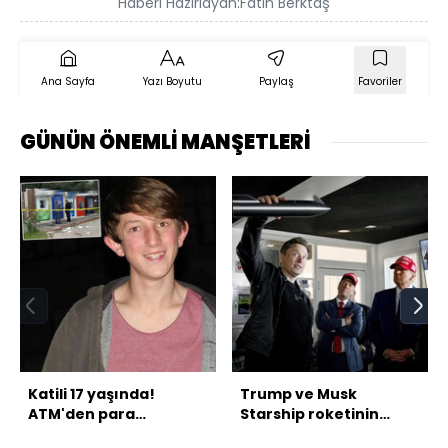
Haberi Hazırlayan:
Fatih Berktaş
Ana Sayfa
Yazı Boyutu
Paylaş
Favoriler
GÜNÜN ÖNEMLİ MANŞETLERİ
Katili 17 yaşında!
Trump ve Musk
ATM'den para
Starship roketinin
çekerken feci son!
fırlatılmasını izledi