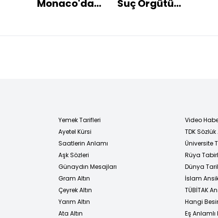
Monaco'da
Suç Örgütü"
Kup
 ait
dev zafer!
davası 9
gitt
sar
Mart'ta
Yemek Tarifleri
Video Habe
Ayetel Kürsi
TDK Sözlük
i
Saatlerin Anlamı
Üniversite
Aşk Sözleri
Rüya Tabirl
Günaydın Mesajları
Dünya Tarih
Gram Altın
İslam Ansi
Çeyrek Altın
TÜBİTAK An
Yarım Altın
Hangi Besi
Ata Altın
Eş Anlamlı 