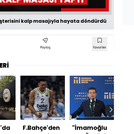
şterisini kalp masajıyla hayata döndürdü
Paylaş
Favoriler
ERİ
'da
F.Bahçe'den
"İmamoğlu
Zel