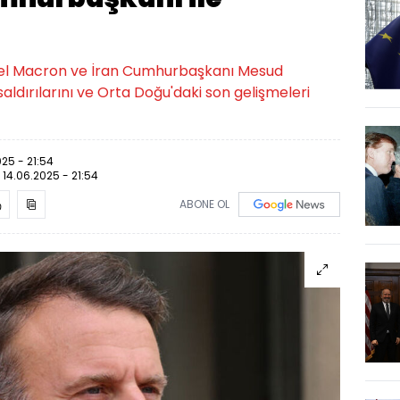
l Macron ve İran Cumhurbaşkanı Mesud
 saldırılarını ve Orta Doğu'daki son gelişmeleri
025 - 21:54
:
14.06.2025 - 21:54
ABONE OL