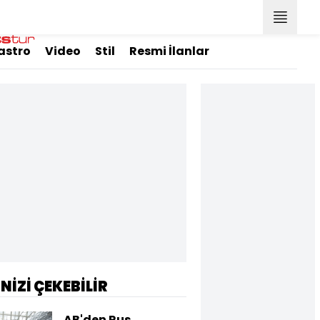
astro
Video
Stil
Resmi İlanlar
İNİZİ ÇEKEBİLİR
AB'den Rus