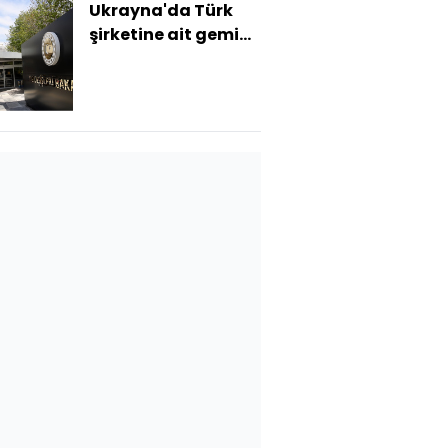
Ukrayna'da Türk
şirketine ait gemi
hasar gördü