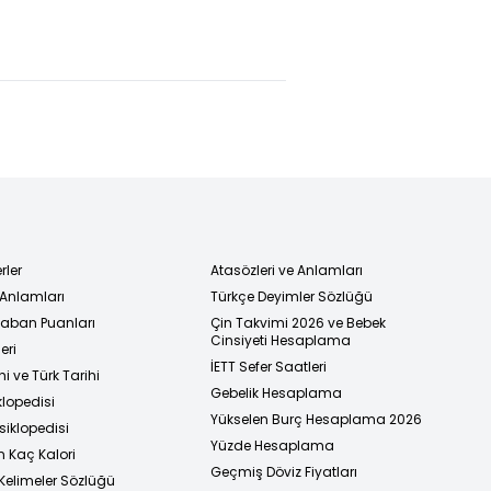
yansk'a
heyetinden
küçük oğlu
i
Bahçeli'ye
katil çıktı
ziyaret
rler
Atasözleri ve Anlamları
 Anlamları
Türkçe Deyimler Sözlüğü
 Taban Puanları
Çin Takvimi 2026 ve Bebek
Cinsiyeti Hesaplama
eri
İETT Sefer Saatleri
i ve Türk Tarihi
Gebelik Hesaplama
klopedisi
Yükselen Burç Hesaplama 2026
siklopedisi
Yüzde Hesaplama
n Kaç Kalori
Geçmiş Döviz Fiyatları
Kelimeler Sözlüğü