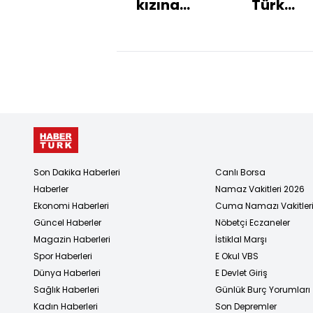
kızına
Türk
tutuklama
şirketine
talebi
gemi ha
gördü
Son Dakika Haberleri
Canlı Borsa
Haberler
Namaz Vakitleri 2026
Ekonomi Haberleri
Cuma Namazı Vakitler
Güncel Haberler
Nöbetçi Eczaneler
Magazin Haberleri
İstiklal Marşı
Spor Haberleri
E Okul VBS
Dünya Haberleri
E Devlet Giriş
Sağlık Haberleri
Günlük Burç Yorumları
Kadın Haberleri
Son Depremler