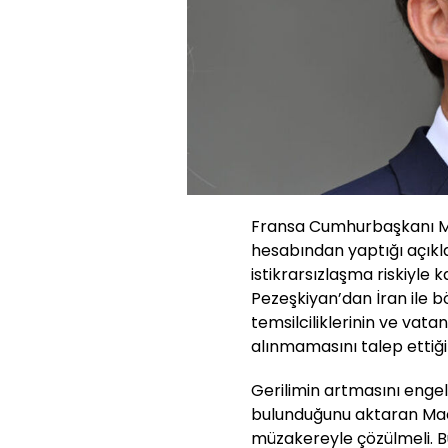
Fransa Cumhurbaşkanı Mac
hesabından yaptığı açık
istikrarsızlaşma riskiyle 
Pezeşkiyan’dan İran ile b
temsilciliklerinin ve vata
alınmamasını talep ettiğini
Gerilimin artmasını engel
bulunduğunu aktaran Macr
müzakereyle çözülmeli. 