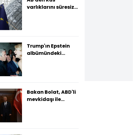
varlıklarını süresiz
dondurma kararı
Trump'ın Epstein
albümündeki
fotoğrafları
Bakan Bolat, ABD'li
mevkidaşı ile
görüştü