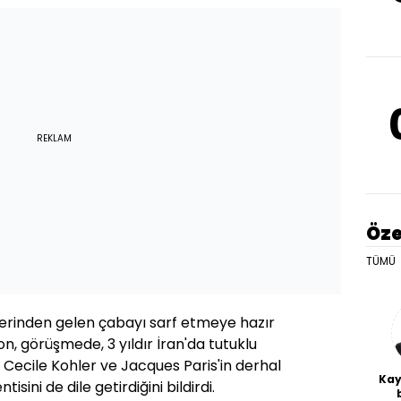
REKLAM
Öze
TÜMÜ
lerinden gelen çabayı sarf etmeye hazır
n, görüşmede, 3 yıldır İran'da tutuklu
 Cecile Kohler ve Jacques Paris'in derhal
Kay
isini de dile getirdiğini bildirdi.