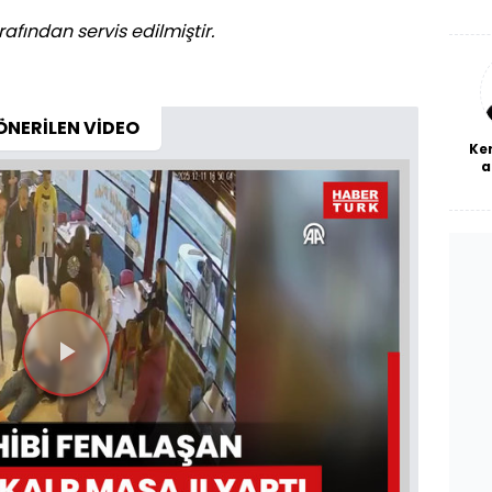
De
haf
afından servis edilmiştir.
a
bl
ÖNERİLEN VİDEO
Ke
a
Videoyu
Oynat