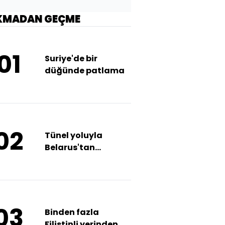
KMADAN GEÇME
01
Suriye'de bir
düğünde patlama
02
Tünel yoluyla
Belarus'tan
Polonya'ya geçtiler
03
Binden fazla
Filistinli yerinden