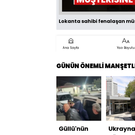
Lokanta sahibi fenalaşan mü
Ana Sayfa
Yazı Boyutu
GÜNÜN ÖNEMLİ MANŞETL
Güllü'nün
Ukrayna