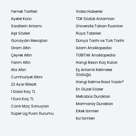
Yemek Tarifleri
Video Haberler
Ayetel Kürsi
TDK Sözlük Anlamları
Saatlerin Anlamı
Üniversite Taban Puanları
Aşk Sözleri
Rüya Tabirleri
Günaydın Mesajları
Dünya Tarihi ve Türk Tarihi
Gram Altın
İslam Ansiklopedisi
Çeyrek Altın
TÜBİTAK Ansiklopedisi
Yarım Altın
Hangi Besin Kaç Kalori
Ata Altın
Eş Anlamlı Kelimeler
Sözlüğü
Cumhuriyet Altını
Hangi Kelime Nasıl Yazılır?
22 Ayar Bilezik
En Güzel Sözler
1 Dolar Kaç TL
Metrobüs Durakları
1 Euro Kaç TL
Marmaray Durakları
Canlı Maç Sonuçları
Erkek İsimleri
Süper Lig Puan Durumu
Kız İsimleri