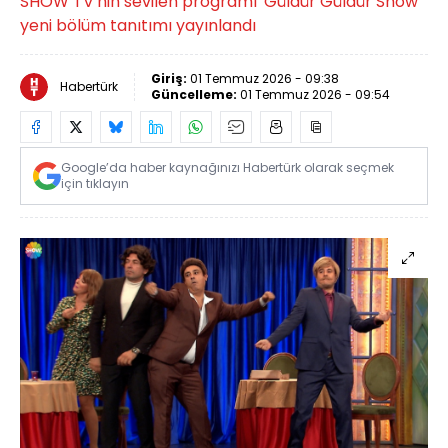
SHOW TV'nin sevilen programı 'Güldür Güldür Show'
yeni bölüm tanıtımı yayınlandı
Giriş:
01 Temmuz 2026 - 09:38
Habertürk
Güncelleme:
01 Temmuz 2026 - 09:54
Google’da haber kaynağınızı Habertürk olarak seçmek
için tıklayın