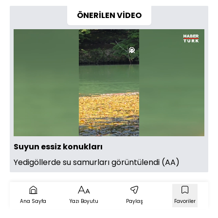
ÖNERİLEN VİDEO
Yüklendi
:
58.12%
Sesi
Oynatma
Aç
Hızı
Suyun essiz konukları
Yedigöllerde su samurları görüntülendi (AA)
Ana Sayfa
Yazı Boyutu
Paylaş
Favoriler