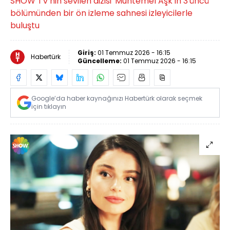
SHOW TV'nin sevilen dizisi 'Muhtemel Aşk'ın 3'üncü
bölümünden bir ön izleme sahnesi izleyicilerle
buluştu
Giriş:
01 Temmuz 2026 - 16:15
Habertürk
Güncelleme:
01 Temmuz 2026 - 16:15
Google’da haber kaynağınızı Habertürk olarak seçmek
için tıklayın