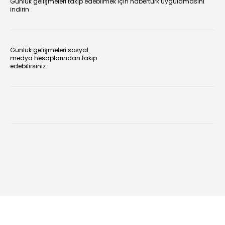
Günlük gelişmeleri takip edebilmek için habertürk uygulamasını
indirin
Günlük gelişmeleri sosyal
medya hesaplarından takip
edebilirsiniz.