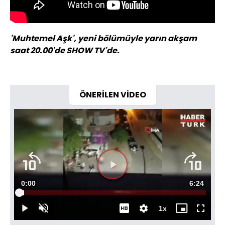
'Muhtemel Aşk', yeni bölümüyle yarın akşam
saat 20.00'de SHOW TV'de.
ÖNERİLEN VİDEO
Videoyu
Süre
0:00
Toplam
6:24
Oynat
Yüklendi
:
2.58%
Süre
1x
Oynat
Sesi
Oynatma
Mini
Tam
Aç
Hızı
oynatıcı
Ekran