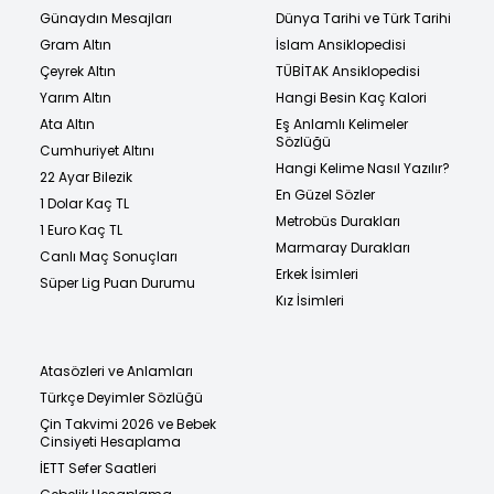
Günaydın Mesajları
Dünya Tarihi ve Türk Tarihi
Gram Altın
İslam Ansiklopedisi
Çeyrek Altın
TÜBİTAK Ansiklopedisi
Yarım Altın
Hangi Besin Kaç Kalori
Ata Altın
Eş Anlamlı Kelimeler
Sözlüğü
Cumhuriyet Altını
Hangi Kelime Nasıl Yazılır?
22 Ayar Bilezik
En Güzel Sözler
1 Dolar Kaç TL
Metrobüs Durakları
1 Euro Kaç TL
Marmaray Durakları
Canlı Maç Sonuçları
Erkek İsimleri
Süper Lig Puan Durumu
Kız İsimleri
Atasözleri ve Anlamları
Türkçe Deyimler Sözlüğü
Çin Takvimi 2026 ve Bebek
Cinsiyeti Hesaplama
İETT Sefer Saatleri