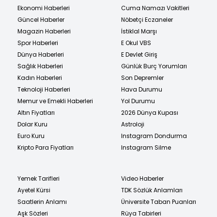
Ekonomi Haberleri
Cuma Namazı Vakitleri
Güncel Haberler
Nöbetçi Eczaneler
Magazin Haberleri
İstiklal Marşı
Spor Haberleri
E Okul VBS
Dünya Haberleri
E Devlet Giriş
Sağlık Haberleri
Günlük Burç Yorumları
Kadın Haberleri
Son Depremler
Teknoloji Haberleri
Hava Durumu
Memur ve Emekli Haberleri
Yol Durumu
Altın Fiyatları
2026 Dünya Kupası
Dolar Kuru
Astroloji
Euro Kuru
Instagram Dondurma
Kripto Para Fiyatları
Instagram Silme
Yemek Tarifleri
Video Haberler
Ayetel Kürsi
TDK Sözlük Anlamları
Saatlerin Anlamı
Üniversite Taban Puanları
Aşk Sözleri
Rüya Tabirleri