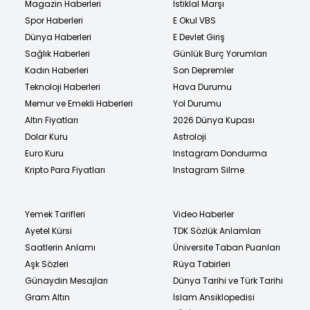
Magazin Haberleri
İstiklal Marşı
Spor Haberleri
E Okul VBS
Dünya Haberleri
E Devlet Giriş
Sağlık Haberleri
Günlük Burç Yorumları
Kadın Haberleri
Son Depremler
Teknoloji Haberleri
Hava Durumu
Memur ve Emekli Haberleri
Yol Durumu
Altın Fiyatları
2026 Dünya Kupası
Dolar Kuru
Astroloji
Euro Kuru
Instagram Dondurma
Kripto Para Fiyatları
Instagram Silme
Yemek Tarifleri
Video Haberler
Ayetel Kürsi
TDK Sözlük Anlamları
Saatlerin Anlamı
Üniversite Taban Puanları
Aşk Sözleri
Rüya Tabirleri
Günaydın Mesajları
Dünya Tarihi ve Türk Tarihi
Gram Altın
İslam Ansiklopedisi