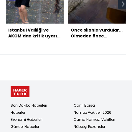
İstanbul Valiliği ve
Önce silahla vurdular...
AKOM'dan kritik uyarı!
Ölmeden önce
Batıda doğuda yağış
dövdüler!
var!
Son Dakika Haberleri
Canlı Borsa
Haberler
Namaz Vakitleri 2026
Ekonomi Haberleri
Cuma Namazı Vakitleri
Güncel Haberler
Nöbetçi Eczaneler