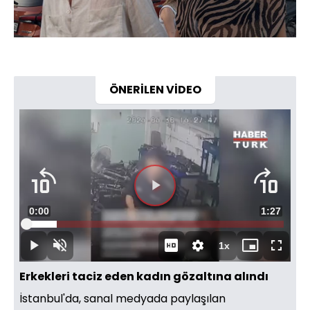
ÖNERİLEN VİDEO
Videoyu
Süre
0:00
Toplam
1:27
Oynat
Yüklendi
:
11.81%
Süre
1x
Oynat
Sesi
Oynatma
Mini
Tam
Aç
Hızı
oynatıcı
Ekran
Erkekleri taciz eden kadın gözaltına alındı
İstanbul'da, sanal medyada paylaşılan