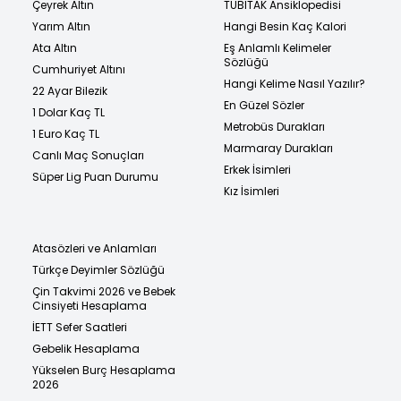
Çeyrek Altın
TÜBİTAK Ansiklopedisi
Yarım Altın
Hangi Besin Kaç Kalori
Ata Altın
Eş Anlamlı Kelimeler
Sözlüğü
Cumhuriyet Altını
Hangi Kelime Nasıl Yazılır?
22 Ayar Bilezik
En Güzel Sözler
1 Dolar Kaç TL
Metrobüs Durakları
1 Euro Kaç TL
Marmaray Durakları
Canlı Maç Sonuçları
Erkek İsimleri
Süper Lig Puan Durumu
Kız İsimleri
Atasözleri ve Anlamları
Türkçe Deyimler Sözlüğü
Çin Takvimi 2026 ve Bebek
Cinsiyeti Hesaplama
İETT Sefer Saatleri
Gebelik Hesaplama
Yükselen Burç Hesaplama
2026