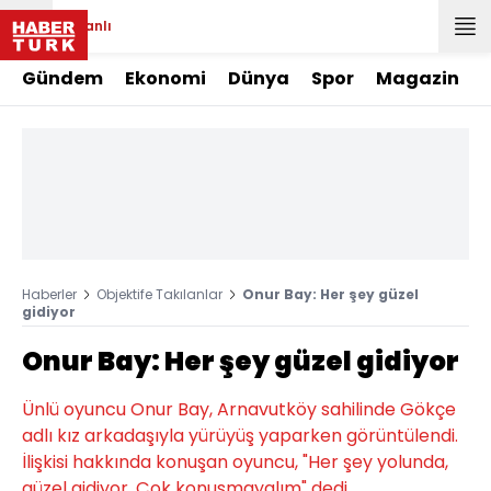
Canlı
Gündem
Ekonomi
Dünya
Spor
Magazin
Haberler
Objektife Takılanlar
Onur Bay: Her şey güzel
gidiyor
Onur Bay: Her şey güzel gidiyor
Ünlü oyuncu Onur Bay, Arnavutköy sahilinde Gökçe
adlı kız arkadaşıyla yürüyüş yaparken görüntülendi.
İlişkisi hakkında konuşan oyuncu, "Her şey yolunda,
güzel gidiyor. Çok konuşmayalım" dedi