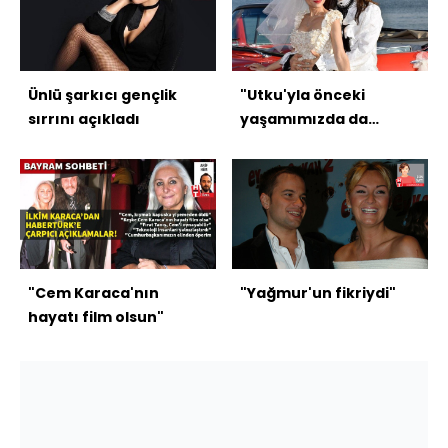
Ünlü şarkıcı gençlik
"Utku'yla önceki
sırrını açıkladı
yaşamımızda da
beraberdik"
"Cem Karaca'nın
"Yağmur'un fikriydi"
hayatı film olsun"