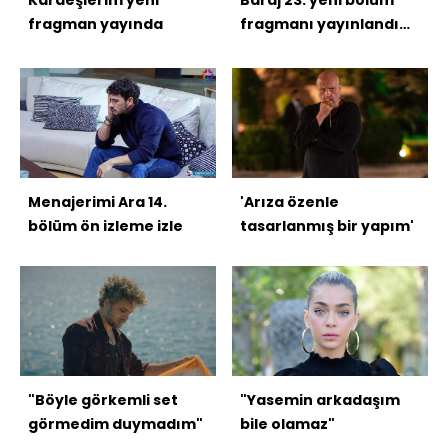
fragman yayında
fragmanı yayınlandı
mı?
Menajerimi Ara 14.
'Arıza özenle
bölüm ön izleme izle
tasarlanmış bir yapım'
"Böyle görkemli set
"Yasemin arkadaşım
görmedim duymadım"
bile olamaz"