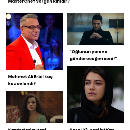
MasterChef Sergen kimdir?
"Oğlunun yanına
göndereceğim seni!"
Mehmet Ali Erbil kaç
kez evlendi?
Kardeşlerim yeni
Baraj 23. yeni bölüm