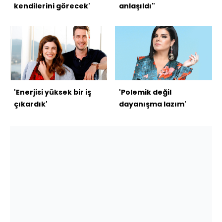
kendilerini görecek'
anlaşıldı"
'Enerjisi yüksek bir iş
'Polemik değil
çıkardık'
dayanışma lazım'