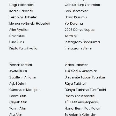
Sağlık Haberleri
Günlük Burç Yorumları
Kadın Haberleri
Son Depremler
Teknoloji Haberleri
Hava Durumu
Memur ve Emekli Haberleri
Yol Durumu
Altın Fiyatları
2026 Dünya Kupası
Dolar Kuru
Astroloji
Euro Kuru
Instagram Dondurma
Kripto Para Fiyatları
Instagram Silme
Yemek Tarifleri
Video Haberler
Ayetel Kürsi
TDK Sözlük Anlamları
Saatlerin Anlamı
Üniversite Taban Puanları
Aşk Sözleri
Rüya Tabirleri
Günaydın Mesajları
Dünya Tarihi ve Türk Tarihi
Gram Altın
İslam Ansiklopedisi
Çeyrek Altın
TÜBİTAK Ansiklopedisi
Yarım Altın
Hangi Besin Kaç Kalori
Ata Altın
Eş Anlamlı Kelimeler