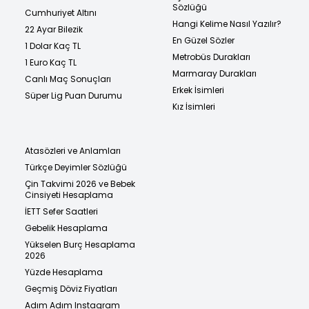
Sözlüğü
Cumhuriyet Altını
Hangi Kelime Nasıl Yazılır?
22 Ayar Bilezik
En Güzel Sözler
1 Dolar Kaç TL
Metrobüs Durakları
1 Euro Kaç TL
Marmaray Durakları
Canlı Maç Sonuçları
Erkek İsimleri
Süper Lig Puan Durumu
Kız İsimleri
Atasözleri ve Anlamları
Türkçe Deyimler Sözlüğü
Çin Takvimi 2026 ve Bebek
Cinsiyeti Hesaplama
İETT Sefer Saatleri
Gebelik Hesaplama
Yükselen Burç Hesaplama
2026
Yüzde Hesaplama
Geçmiş Döviz Fiyatları
Adım Adım Instagram