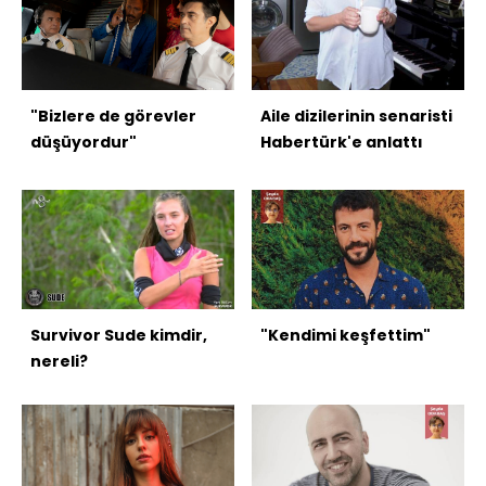
"Bizlere de görevler
Aile dizilerinin senaristi
düşüyordur"
Habertürk'e anlattı
Survivor Sude kimdir,
"Kendimi keşfettim"
nereli?