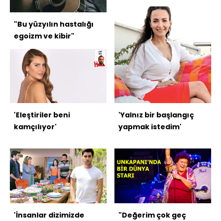
"Bu yüzyılın hastalığı
egoizm ve kibir"
'Eleştiriler beni
'Yalnız bir başlangıç
kamçılıyor'
yapmak istedim'
'İnsanlar dizimizde
"Değerim çok geç