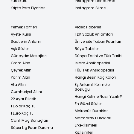
Euro Kuru
Instagram Dondurma
Kripto Para Fiyatları
Instagram Silme
Yemek Tarifleri
Video Haberler
Ayetel Kürsi
TDK Sözlük Anlamları
Saatlerin Anlamı
Üniversite Taban Puanları
Aşk Sözleri
Rüya Tabirleri
Günaydın Mesajları
Dünya Tarihi ve Türk Tarihi
Gram Altın
İslam Ansiklopedisi
Çeyrek Altın
TÜBİTAK Ansiklopedisi
Yarım Altın
Hangi Besin Kaç Kalori
Ata Altın
Eş Anlamlı Kelimeler
Sözlüğü
Cumhuriyet Altını
Hangi Kelime Nasıl Yazılır?
22 Ayar Bilezik
En Güzel Sözler
1 Dolar Kaç TL
Metrobüs Durakları
1 Euro Kaç TL
Marmaray Durakları
Canlı Maç Sonuçları
Erkek İsimleri
Süper Lig Puan Durumu
Kız İsimleri