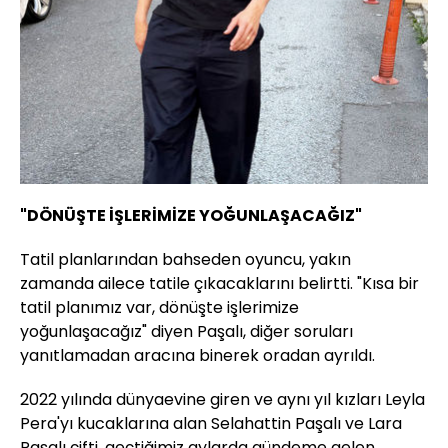
"DÖNÜŞTE İŞLERİMİZE YOĞUNLAŞACAĞIZ"
Tatil planlarından bahseden oyuncu, yakın
zamanda ailece tatile çıkacaklarını belirtti. "Kısa bir
tatil planımız var, dönüşte işlerimize
yoğunlaşacağız" diyen Paşalı, diğer soruları
yanıtlamadan aracına binerek oradan ayrıldı.
2022 yılında dünyaevine giren ve aynı yıl kızları Leyla
Pera'yı kucaklarına alan Selahattin Paşalı ve Lara
Paşalı çifti, geçtiğimiz aylarda gündeme gelen