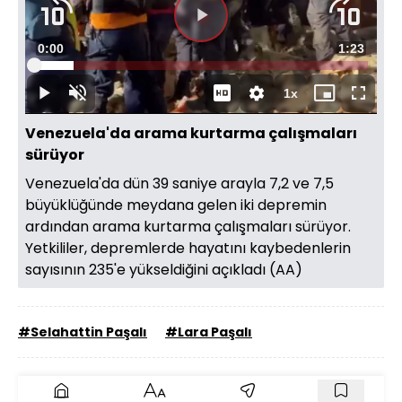
Videoyu
Süre
0:00
Toplam
1:23
Oynat
Yüklendi
:
11.95%
Süre
1x
Oynat
Sesi
Oynatma
Mini
Tam
Aç
Hızı
oynatıcı
Ekran
Venezuela'da arama kurtarma çalışmaları
sürüyor
Venezuela'da dün 39 saniye arayla 7,2 ve 7,5
büyüklüğünde meydana gelen iki depremin
ardından arama kurtarma çalışmaları sürüyor.
Yetkililer, depremlerde hayatını kaybedenlerin
sayısının 235'e yükseldiğini açıkladı (AA)
#Selahattin Paşalı
#Lara Paşalı