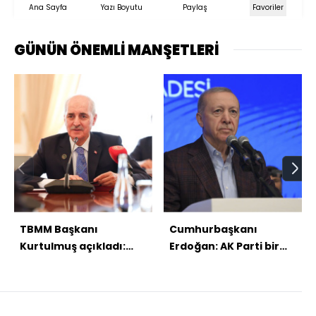
Ana Sayfa
Yazı Boyutu
Paylaş
Favoriler
GÜNÜN ÖNEMLİ MANŞETLERİ
TBMM Başkanı
Cumhurbaşkanı
Kurtulmuş açıkladı:
Erdoğan: AK Parti bir
Çıkarılacak yasa af
Türkiye kitabıdır
niteliğinde olmayacak