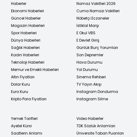
Haberler
Namaz Vakitleri 2026
Ekonomi Haberleri
Cuma Namazı Vakitleri
Güncel Haberler
Nöbetçi Eczaneler
Magazin Haberleri
İstiklal Marşı
Spor Haberleri
E Okul VBS
Dünya Haberleri
E Devlet Giriş
Sağlık Haberleri
Günlük Burç Yorumları
Kadın Haberleri
Son Depremler
Teknoloji Haberleri
Hava Durumu
Memur ve Emekli Haberleri
Yol Durumu
Altın Fiyatları
Sinema Rehberi
Dolar Kuru
TV Yayın Akışı
Euro Kuru
Instagram Dondurma
Kripto Para Fiyatları
Instagram Silme
Yemek Tarifleri
Video Haberler
Ayetel Kürsi
TDK Sözlük Anlamları
Saatlerin Anlamı
Üniversite Taban Puanları