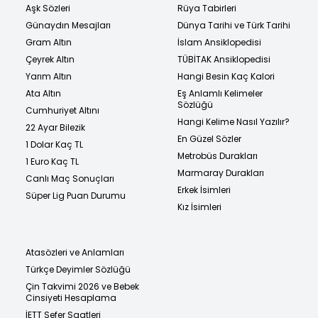
Aşk Sözleri
Rüya Tabirleri
Günaydın Mesajları
Dünya Tarihi ve Türk Tarihi
Gram Altın
İslam Ansiklopedisi
Çeyrek Altın
TÜBİTAK Ansiklopedisi
Yarım Altın
Hangi Besin Kaç Kalori
Ata Altın
Eş Anlamlı Kelimeler
Sözlüğü
Cumhuriyet Altını
Hangi Kelime Nasıl Yazılır?
22 Ayar Bilezik
En Güzel Sözler
1 Dolar Kaç TL
Metrobüs Durakları
1 Euro Kaç TL
Marmaray Durakları
Canlı Maç Sonuçları
Erkek İsimleri
Süper Lig Puan Durumu
Kız İsimleri
Atasözleri ve Anlamları
Türkçe Deyimler Sözlüğü
Çin Takvimi 2026 ve Bebek
Cinsiyeti Hesaplama
İETT Sefer Saatleri