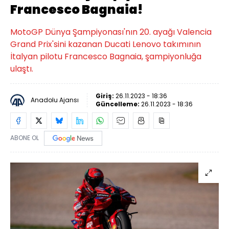
Francesco Bagnaia!
MotoGP Dünya Şampiyonası'nın 20. ayağı Valencia
Grand Prix'sini kazanan Ducati Lenovo takımının
İtalyan pilotu Francesco Bagnaia, şampiyonluğa
ulaştı.
Giriş:
26.11.2023 - 18:36
Anadolu Ajansı
Güncelleme:
26.11.2023 - 18:36
ABONE OL