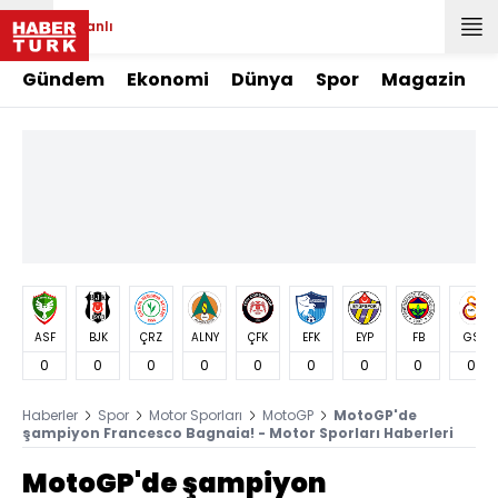
Canlı
Gündem
Ekonomi
Dünya
Spor
Magazin
ASF
BJK
ÇRZ
ALNY
ÇFK
EFK
EYP
FB
GS
0
0
0
0
0
0
0
0
0
Haberler
Spor
Motor Sporları
MotoGP
MotoGP'de
şampiyon Francesco Bagnaia! - Motor Sporları Haberleri
MotoGP'de şampiyon