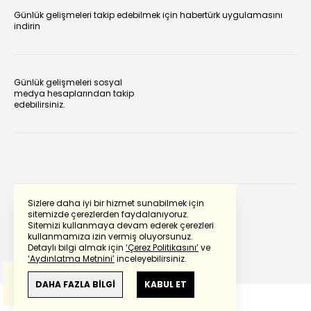
Günlük gelişmeleri takip edebilmek için habertürk uygulamasını
indirin
Günlük gelişmeleri sosyal
medya hesaplarından takip
edebilirsiniz.
Sizlere daha iyi bir hizmet sunabilmek için
sitemizde çerezlerden faydalanıyoruz.
Sitemizi kullanmaya devam ederek çerezleri
Powered by
Translate
kullanmamıza izin vermiş oluyorsunuz.
Detaylı bilgi almak için
‘Çerez Politikasını’
ve
‘Aydınlatma Metnini’
inceleyebilirsiniz.
Bu çeviride
Google Translete
kullanılmıştır.
Anlam ve çeviri hatalarından
haberturk.com
DAHA FAZLA BİLGİ
KABUL ET
sorumlu değildir.