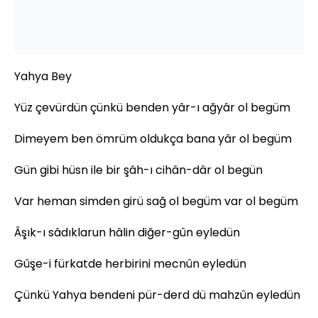
Yahya Bey
Yüz çevürdün çünkü benden yâr-ı ağyâr ol begüm
Dimeyem ben ömrüm oldukça bana yâr ol begüm
Gün gibi hüsn ile bir şâh-ı cihân-dâr ol begün
Var heman simden girü sağ ol begüm var ol begüm
Âşık-ı sâdıklarun hâlin diğer-gûn eyledün
Gûşe-i fürkatde herbirini mecnûn eyledün
Çünkü Yahya bendeni pür-derd dü mahzûn eyledün