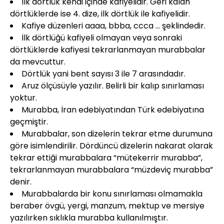
İlk dörtlük kendi içinde kafiyelidir. Geri kalan
dörtlüklerde ise 4. dize, ilk dörtlük ile kafiyelidir.
Kafiye düzenleri aaaa, bbba, ccca … şeklindedir.
İlk dörtlüğü kafiyeli olmayan veya sonraki
dörtlüklerde kafiyesi tekrarlanmayan murabbalar
da mevcuttur.
Dörtlük yani bent sayısı 3 ile 7 arasındadır.
Aruz ölçüsüyle yazılır. Belirli bir kalıp sınırlaması
yoktur.
Murabba, İran edebiyatından Türk edebiyatına
geçmiştir.
Murabbalar, son dizelerin tekrar etme durumuna
göre isimlendirilir. Dördüncü dizelerin nakarat olarak
tekrar ettiği murabbalara “mütekerrir murabba”,
tekrarlanmayan murabbalara “müzdeviç murabba”
denir.
Murabbalarda bir konu sınırlaması olmamakla
beraber övgü, yergi, manzum, mektup ve mersiye
yazılırken sıklıkla murabba kullanılmıştır.