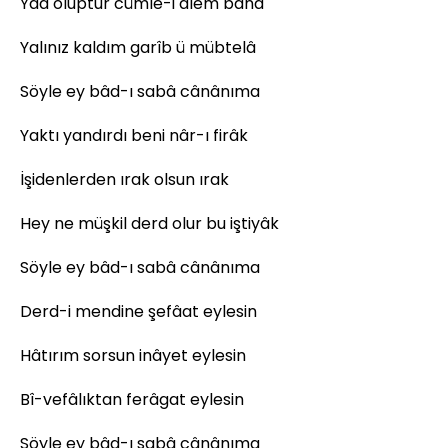
Yad oluptur cümle-i âlem bana
Yalınız kaldım garîb ü mübtelâ
Söyle ey bâd-ı sabâ cânânıma
Yaktı yandırdı beni nâr-ı firâk
İşidenlerden ırak olsun ırak
Hey ne müşkil derd olur bu iştiyâk
Söyle ey bâd-ı sabâ cânânıma
Derd-i mendine şefâat eylesin
Hâtırım sorsun inâyet eylesin
Bî-vefâlıktan ferâgat eylesin
Söyle ey bâd-ı sabâ cânânıma