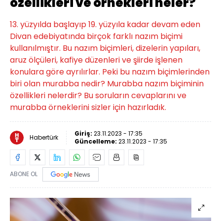
özellikleri ve örnekleri neler?
13. yüzyılda başlayıp 19. yüzyıla kadar devam eden
Divan edebiyatında birçok farklı nazım biçimi
kullanılmıştır. Bu nazım biçimleri, dizelerin yapıları,
aruz ölçüleri, kafiye düzenleri ve şiirde işlenen
konulara göre ayrılırlar. Peki bu nazım biçimlerinden
biri olan murabba nedir? Murabba nazım biçiminin
özellikleri nelerdir? Bu soruların cevaplarını ve
murabba örneklerini sizler için hazırladık.
Giriş:
23.11.2023 - 17:35
Habertürk
Güncelleme:
23.11.2023 - 17:35
ABONE OL