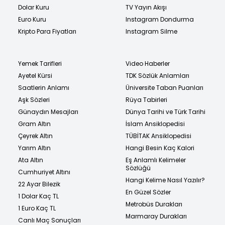
Dolar Kuru
TV Yayın Akışı
Euro Kuru
Instagram Dondurma
Kripto Para Fiyatları
Instagram Silme
Yemek Tarifleri
Video Haberler
Ayetel Kürsi
TDK Sözlük Anlamları
Saatlerin Anlamı
Üniversite Taban Puanları
Aşk Sözleri
Rüya Tabirleri
Günaydın Mesajları
Dünya Tarihi ve Türk Tarihi
Gram Altın
İslam Ansiklopedisi
Çeyrek Altın
TÜBİTAK Ansiklopedisi
Yarım Altın
Hangi Besin Kaç Kalori
Ata Altın
Eş Anlamlı Kelimeler
Sözlüğü
Cumhuriyet Altını
Hangi Kelime Nasıl Yazılır?
22 Ayar Bilezik
En Güzel Sözler
1 Dolar Kaç TL
Metrobüs Durakları
1 Euro Kaç TL
Marmaray Durakları
Canlı Maç Sonuçları