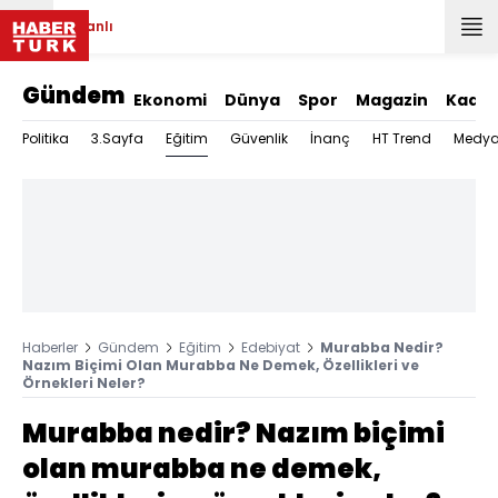
Canlı
Gündem
Ekonomi
Dünya
Spor
Magazin
Kadın
Eğitim
Politika
3.Sayfa
Güvenlik
İnanç
HT Trend
Medy
Haberler
Gündem
Eğitim
Edebiyat
Murabba Nedir?
Nazım Biçimi Olan Murabba Ne Demek, Özellikleri ve
Örnekleri Neler?
Murabba nedir? Nazım biçimi
olan murabba ne demek,