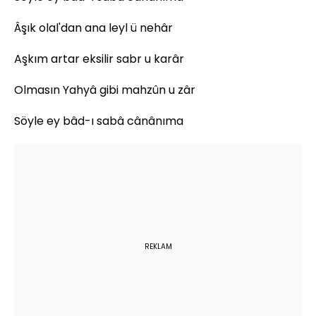
Âşık olal'dan ana leyl ü nehâr
Aşkım artar eksilir sabr u karâr
Olmasın Yahyâ gibi mahzûn u zâr
Söyle ey bâd-ı sabâ cânânıma
REKLAM