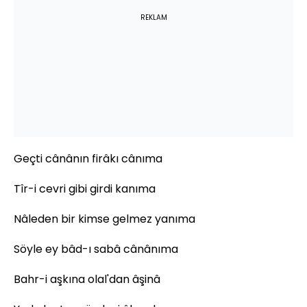
REKLAM
Geçti cânânın firâkı cânıma
Tîr-i cevri gibi girdi kanıma
Nâleden bir kimse gelmez yanıma
Söyle ey bâd-ı sabâ cânânıma
Bahr-i aşkına olal'dan âşinâ