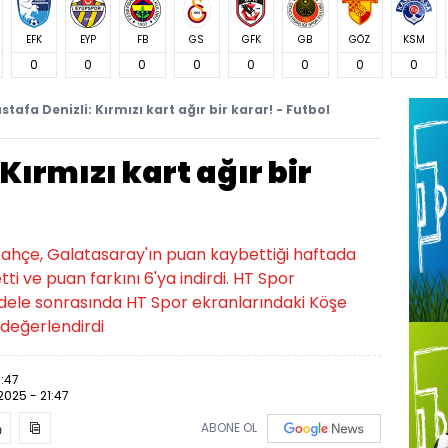
EFK
EYP
FB
GS
GFK
GB
GÖZ
KSM
0
0
0
0
0
0
0
0
stafa Denizli: Kırmızı kart ağır bir karar! - Futbol
Kırmızı kart ağır bir
rbahçe, Galatasaray'ın puan kaybettiği haftada
 ve puan farkını 6'ya indirdi. HT Spor
ele sonrasında HT Spor ekranlarındaki Köşe
değerlendirdi
1:47
.2025 - 21:47
ABONE OL