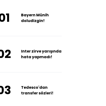
01
Bayern Münih
doludizgin!
02
Inter zirve yarışında
hata yapmadı!
03
Tedesco'dan
transfer sözleri!