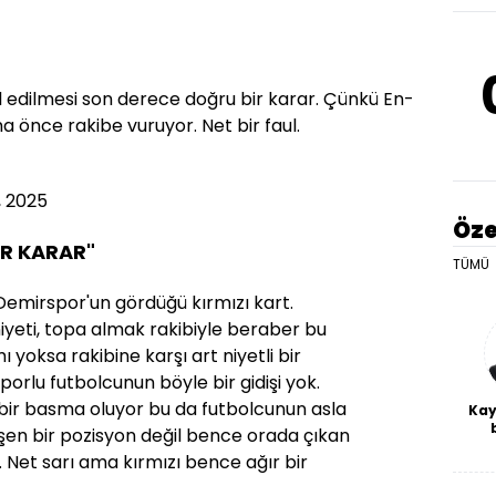
ptal edilmesi son derece doğru bir karar. Çünkü En-
 önce rakibe vuruyor. Net bir faul.
, 2025
Öze
İR KARAR"
TÜMÜ
Demirspor'un gördüğü kırmızı kart.
niyeti, topa almak rakibiyle beraber bu
yoksa rakibine karşı art niyetli bir
orlu futbolcunun böyle bir gidişi yok.
e bir basma oluyor bu da futbolcunun asla
Kay
şen bir pozisyon değil bence orada çıkan
De
r. Net sarı ama kırmızı bence ağır bir
haf
a