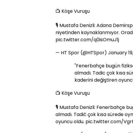
📺 Köşe Vuruşu
🎙️ Mustafa Denizli: Adana Demirs
niyetinden kaynaklanmıyor. Oradak
pic.twitter.com/q0isOmuJ1j
— HT Spor (@HTSpor)
January 19
"Fenerbahçe bugün fizikse
almadı. Tadic çok kısa 
kaderini değiştiren oyuncu
📺 Köşe Vuruşu
🎙️ Mustafa Denizli: Fenerbahçe bug
almadı. Tadić çok kısa sürede o
oyuncu oldu.
pic.twitter.com/Vg