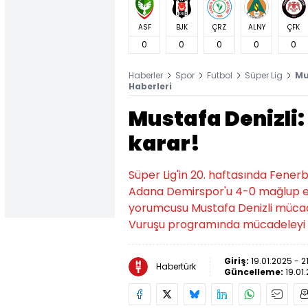
ASF
BJK
ÇRZ
ALNY
ÇFK
0
0
0
0
0
Haberler
Spor
Futbol
Süper Lig
Mu
Haberleri
Mustafa Denizli: 
karar!
Süper Lig'in 20. haftasında Fene
Adana Demirspor'u 4-0 mağlup etti
yorumcusu Mustafa Denizli mücad
Vuruşu programında mücadeleyi 
Giriş:
19.01.2025 - 2
Habertürk
Güncelleme:
19.01