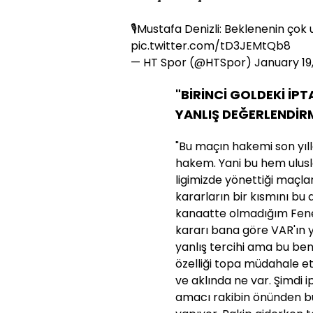
🎙️Mustafa Denizli: Beklenenin çok
pic.twitter.com/tD3JEMtQb8
— HT Spor (@HTSpor)
January 19
"BİRİNCİ GOLDEKİ İPT
YANLIŞ DEĞERLENDİR
"Bu maçın hakemi son yılla
hakem. Yani bu hem ulusl
ligimizde yönettiği maçl
kararların bir kısmını bu 
kanaatte olmadığım Fenerb
kararı bana göre VAR'ın y
yanlış tercihi ama bu be
özelliği topa müdahale e
ve aklında ne var. Şimdi i
amacı rakibin önünden b