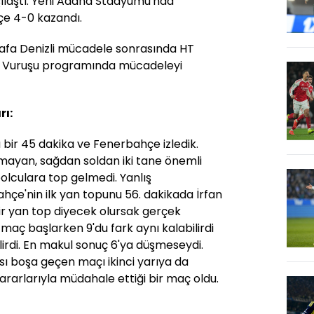
ılaştı. Yeni Adana Stadyumu'nda
e 4-0 kazandı.
fa Denizli mücadele sonrasında HT
e Vuruşu programında mücadeleyi
rı:
bir 45 dakika ve Fenerbahçe izledik.
ayan, sağdan soldan iki tane önemli
olculara top gelmedi. Yanlış
çe'nin ilk yan topunu 56. dakikada İrfan
ir yan top diyecek olursak gerçek
aç başlarken 9'du fark aynı kalabilirdi
ilirdi. En makul sonuç 6'ya düşmeseydi.
sı boşa geçen maçı ikinci yarıya da
 kararlarıyla müdahale ettiği bir maç oldu.