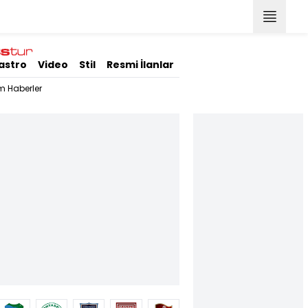
astro
Video
Stil
Resmi İlanlar
m Haberler