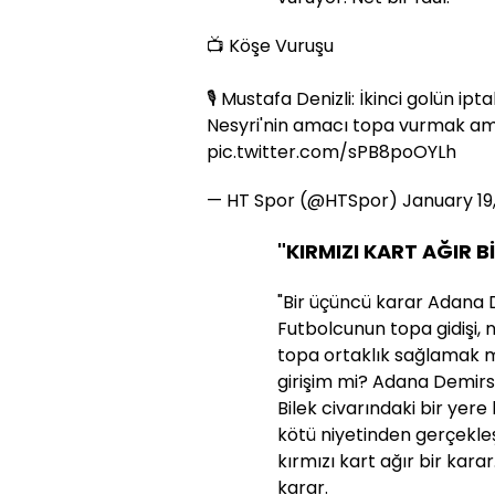
📺 Köşe Vuruşu
🎙️ Mustafa Denizli: İkinci golün i
Nesyri'nin amacı topa vurmak ama
pic.twitter.com/sPB8poOYLh
— HT Spor (@HTSpor)
January 19
"KIRMIZI KART AĞIR B
"Bir üçüncü karar Adana 
Futbolcunun topa gidişi, 
topa ortaklık sağlamak mı 
girişim mi? Adana Demirsp
Bilek civarındaki bir yer
kötü niyetinden gerçekle
kırmızı kart ağır bir kara
karar.