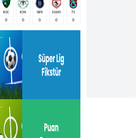
KOC
KON
İBFK
SAMS
TS
0
0
0
0
0