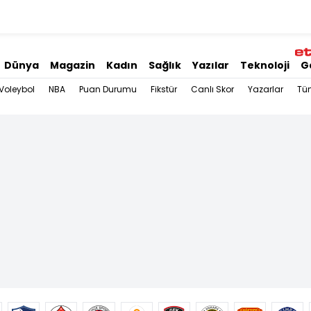
Dünya
Magazin
Kadın
Sağlık
Yazılar
Teknoloji
G
Voleybol
NBA
Puan Durumu
Fikstür
Canlı Skor
Yazarlar
Tü