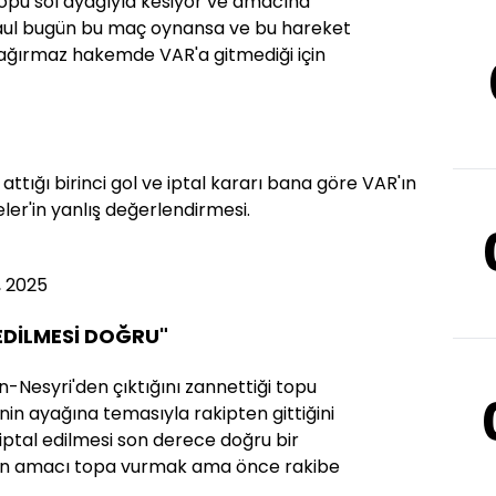
topu sol ayağıyla kesiyor ve amacına
u faul bugün bu maç oynansa ve bu hareket
çağırmaz hakemde VAR'a gitmediği için
 attığı birinci gol ve iptal kararı bana göre VAR'ın
ler'in yanlış değerlendirmesi.
, 2025
 EDİLMESİ DOĞRU"
 En-Nesyri'den çıktığını zannettiği topu
nin ayağına temasıyla rakipten gittiğini
n iptal edilmesi son derece doğru bir
nin amacı topa vurmak ama önce rakibe