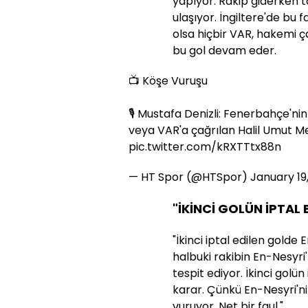
yapıyor. Rakip giderken 
ulaşıyor. İngiltere'de b
olsa hiçbir VAR, hakemi 
bu gol devam eder.
📺 Köşe Vuruşu
🎙️ Mustafa Denizli: Fenerbahçe'nin
veya VAR'a çağrılan Halil Umut Me
pic.twitter.com/kRXTTtx88n
— HT Spor (@HTSpor)
January 19
"İKİNCİ GOLÜN İPTAL
"İkinci iptal edilen golde
halbuki rakibin En-Nesyri'
tespit ediyor. İkinci golü
karar. Çünkü En-Nesyri'
vuruyor. Net bir faul."