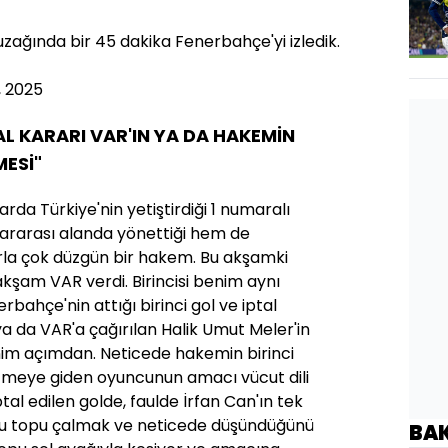
 uzağında bir 45 dakika Fenerbahçe'yi izledik.
, 2025
AL KARARI VAR'IN YA DA HAKEMİN
MESİ"
rda Türkiye'nin yetiştirdiği 1 numaralı
ararası alanda yönettiği hem de
arla çok düzgün bir hakem. Bu akşamki
akşam VAR verdi. Birincisi benim aynı
ahçe'nin attığı birinci gol ve iptal
a da VAR'a çağırılan Halik Umut Meler'in
nim açımdan. Neticede hakemin birinci
tmeye giden oyuncunun amacı vücut dili
ptal edilen golde, faulde İrfan Can'ın tek
u topu çalmak ve neticede düşündüğünü
BA