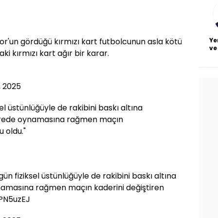
bl
Ye
por'un gördüğü kırmızı kart futbolcunun asla kötü
ve
i kırmızı kart ağır bir karar.
, 2025
l üstünlüğüyle de rakibini baskı altına
sürede oynamasına rağmen maçın
 oldu."
ün fiziksel üstünlüğüyle de rakibini baskı altına
ynamasına rağmen maçın kaderini değiştiren
rPN5uzEJ