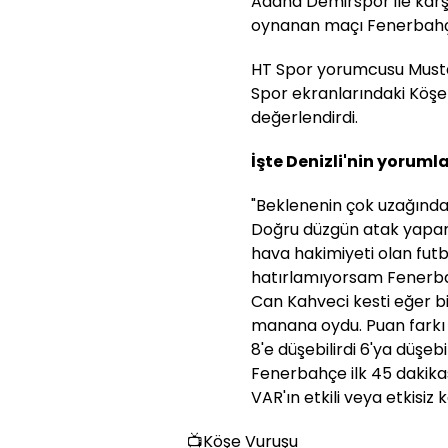
Adana Demirspor ile karş
oynanan maçı Fenerbahç
HT Spor yorumcusu Musta
Spor ekranlarındaki Köş
değerlendirdi.
İşte Denizli'nin yorumla
"Beklenenin çok uzağında 
Doğru düzgün atak yapam
hava hakimiyeti olan futb
hatırlamıyorsam Fenerbah
Can Kahveci kesti eğer b
manana oydu. Puan farkı m
8'e düşebilirdi 6'ya düşeb
Fenerbahçe ilk 45 dakika
VAR'ın etkili veya etkisiz
📺Köşe Vuruşu