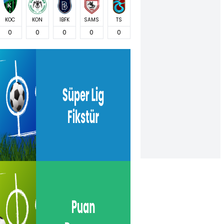
KOC
KON
İBFK
SAMS
TS
0
0
0
0
0