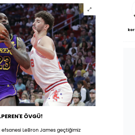
bl
kor
LPEREN'E ÖVGÜ!
 efsanesi LeBron James geçtiğimiz