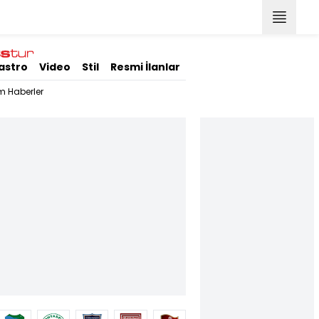
astro
Video
Stil
Resmi İlanlar
m Haberler