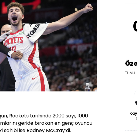
Öze
TÜMÜ
Kay
ün, Rockets tarihinde 2000 sayı, 1000
amlarını geride bırakan en genç oyuncu
De
haf
ki sahibi ise Rodney McCray’di.
a