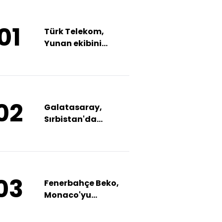
01
Türk Telekom,
Yunan ekibini
devirdi!
02
Galatasaray,
Sırbistan'da
avantajı aldı!
03
Fenerbahçe Beko,
Monaco'yu
ağırlayacak!