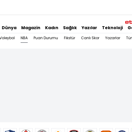
Dünya
Magazin
Kadın
Sağlık
Yazılar
Teknoloji
G
NBA
Voleybol
Puan Durumu
Fikstür
Canlı Skor
Yazarlar
Tü