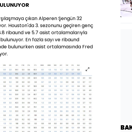
 BULUNUYOR
rşılaşmaya çıkan Alperen Şengün 32
yor. Houston'da 3. sezonunu geçiren genç
 8.8 ribaund ve 5.7 asist ortalamalarıyla
bulunuyor. En fazla sayı ve ribaund
inde bulunurken asist ortalamasında Fred
yor.
BA