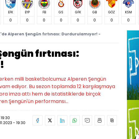
EFK
EYP
FB
GS
GFK
GB
GÖZ
KSM
0
0
0
0
0
0
0
0
'de Alperen Şengün fırtınası: Durdurulamıyor! -
engün fırtınası:
!
rerken milli basketbolcumuz Alperen Şengün
m ediyor. Bu sezon toplamda 12 karşılaşmaya
ora imza attı hem de istatistiklerde birçok
eren Şengün'ün performansı...
 19:30
.11.2023 - 19:30