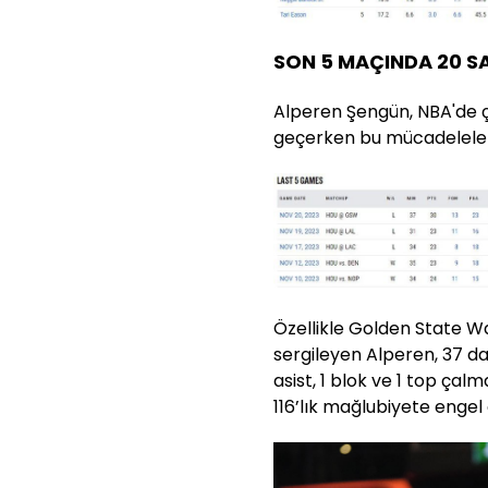
SON 5 MAÇINDA 20 SA
Alperen Şengün, NBA'de çı
geçerken bu mücadelelerin
Özellikle Golden State Wa
sergileyen Alperen, 37 dak
asist, 1 blok ve 1 top çalm
116’lık mağlubiyete engel