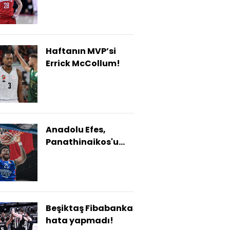
Haftanın MVP’si
Errick McCollum!
Anadolu Efes,
Panathinaikos'u
konuk edecek!
Beşiktaş Fibabanka
hata yapmadı!