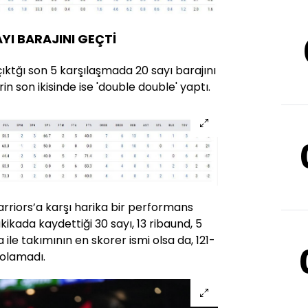
YI BARAJINI GEÇTİ
ktğı son 5 karşılaşmada 20 sayı barajını
 son ikisinde ise 'double double' yaptı.
rriors’a karşı harika bir performans
ikada kaydettiği 30 sayı, 13 ribaund, 5
a ile takımının en skorer ismi olsa da, 121-
 olamadı.