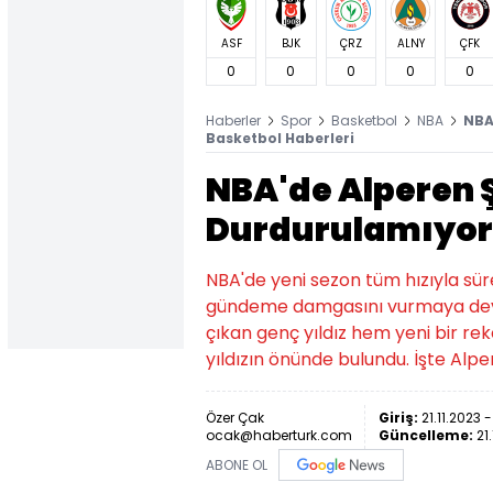
ASF
BJK
ÇRZ
ALNY
ÇFK
0
0
0
0
0
Haberler
Spor
Basketbol
NBA
NBA
Basketbol Haberleri
NBA'de Alperen Ş
Durdurulamıyor
NBA'de yeni sezon tüm hızıyla sü
gündeme damgasını vurmaya deva
çıkan genç yıldız hem yeni bir rek
yıldızın önünde bulundu. İşte Alp
Özer Çak
Giriş:
21.11.2023 -
ocak@haberturk.com
Güncelleme:
21
ABONE OL