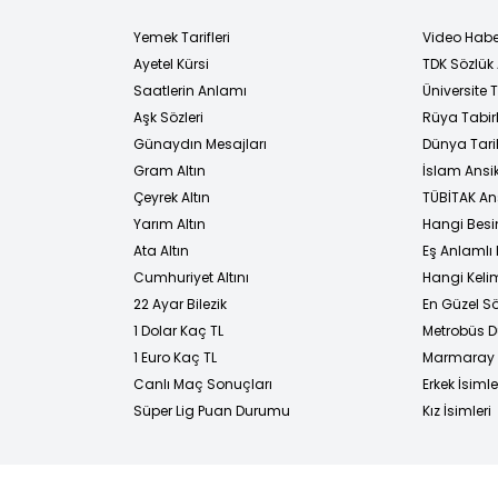
Yemek Tarifleri
Video Habe
Ayetel Kürsi
TDK Sözlük
i
Saatlerin Anlamı
Üniversite
Aşk Sözleri
Rüya Tabirl
Günaydın Mesajları
Dünya Tarih
Gram Altın
İslam Ansi
Çeyrek Altın
TÜBİTAK An
Yarım Altın
Hangi Besi
Ata Altın
Eş Anlamlı 
Cumhuriyet Altını
Hangi Kelim
22 Ayar Bilezik
En Güzel Sö
1 Dolar Kaç TL
Metrobüs D
1 Euro Kaç TL
Marmaray D
Canlı Maç Sonuçları
Erkek İsimle
Süper Lig Puan Durumu
Kız İsimleri