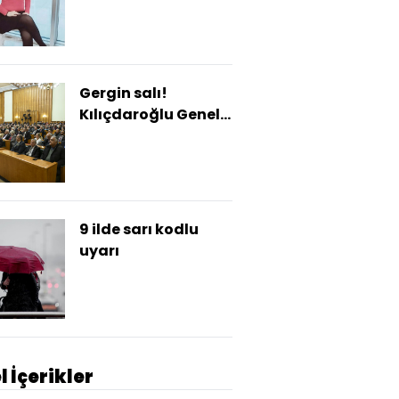
dehşet!
Gergin salı!
Kılıçdaroğlu Genel
Merkez'de, Özel
TBMM'de konuştu
9 ilde sarı kodlu
uyarı
l İçerikler