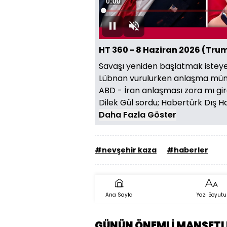
Süre
0:00
Yüklendi
:
0.00%
Oynat
Sesi
Aç
HT 360 - 8 Haziran 2026 (Tru
Savaşı yeniden başlatmak isteyen
Lübnan vurulurken anlaşma müm
ABD - İran anlaşması zora mı gir
Dilek Gül sordu; Habertürk Dış
Daha Fazla Göster
#nevşehir kaza
#haberler
Ana Sayfa
Yazı Boyutu
GÜNÜN ÖNEMLİ MANŞETL