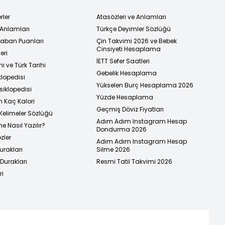
rler
Atasözleri ve Anlamları
 Anlamları
Türkçe Deyimler Sözlüğü
 Taban Puanları
Çin Takvimi 2026 ve Bebek
Cinsiyeti Hesaplama
eri
İETT Sefer Saatleri
i ve Türk Tarihi
Gebelik Hesaplama
klopedisi
Yükselen Burç Hesaplama 2026
siklopedisi
Yüzde Hesaplama
n Kaç Kalori
Geçmiş Döviz Fiyatları
Kelimeler Sözlüğü
Adım Adım Instagram Hesap
e Nasıl Yazılır?
Dondurma 2026
zler
Adım Adım Instagram Hesap
urakları
Silme 2026
urakları
Resmi Tatil Takvimi 2026
ri