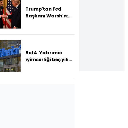
Trump'tan Fed
Başkanı Warsh'a:
Faiz kararı
tamamen ona bağlı
değil
BofA: Yatırımcı
iyimserliği beş yılın
en yüksek
seviyesinde