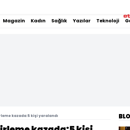
Magazin
Kadın
Sağlık
Yazılar
Teknoloji
G
BL
rleme kazada:5 kişi yaralandı
irleme kazada:5 kişi