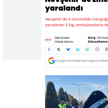
yaralandı
Nevşehir'de 4 otomobilin karıştığı
yaralanan 5 kişi, ambulanslarla Ne
Demirören
Giriş:
09 Hazi
Haber Ajansı
Güncelleme
Google’da haber kaynağınızı Habertü