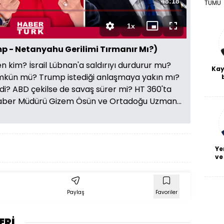
Toplam
48:18
TÜMÜ
Süre
1x
Oynatma
Mini
Tam
Hızı
oynatıcı
Ekran
mp - Netanyahu Gerilimi Tırmanır Mı?)
 kim? İsrail Lübnan'a saldırıyı durdurur mu?
Kay
kün mü? Trump istediği anlaşmaya yakın mı?
De
di? ABD çekilse de savaş sürer mi? HT 360'ta
haf
 Haber Müdürü Gizem Ösün ve Ortadoğu Uzman...
a
bl
Ye
ve
Paylaş
Favoriler
ERİ