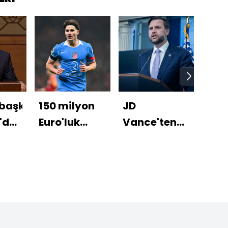
başkanı
150 milyon
JD
27 i
'dan
Euro'luk
Vance'ten
bah
alar
teklife ret!
İsrail
ope
açıklaması