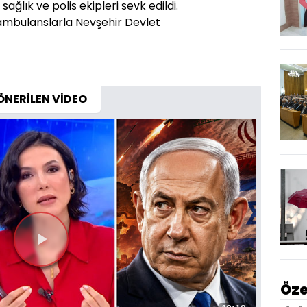
ağlık ve polis ekipleri sevk edildi.
 ambulanslarla Nevşehir Devlet
ÖNERİLEN VİDEO
Videoyu
Oynat
Öze