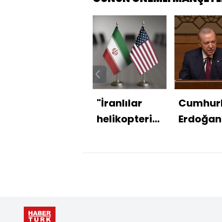
"İranlılar
Cumhur
helikopterimizi
Erdoğan
düşürdü"
açıklam