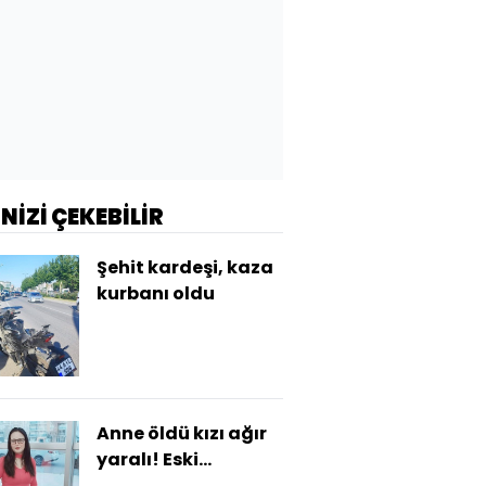
İNİZİ ÇEKEBİLİR
Şehit kardeşi, kaza
kurbanı oldu
Anne öldü kızı ağır
yaralı! Eski
kocadan kezzaplı