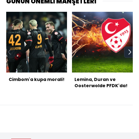
GÜNÜN ÖNEMLİ MANŞETLERİ
Cimbom'a kupa morali!
Lemina, Duran ve
Oosterwolde PFDK'da!