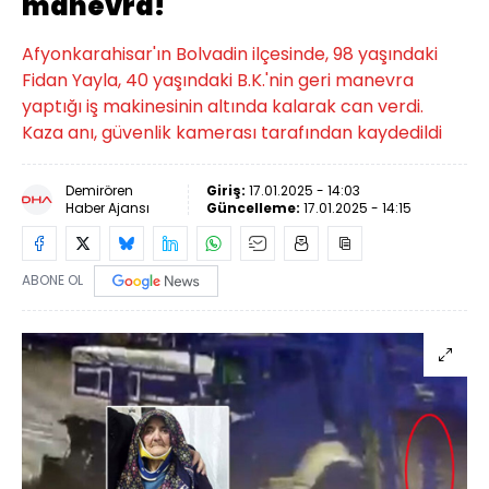
manevra!
Afyonkarahisar'ın Bolvadin ilçesinde, 98 yaşındaki
Fidan Yayla, 40 yaşındaki B.K.'nin geri manevra
yaptığı iş makinesinin altında kalarak can verdi.
Kaza anı, güvenlik kamerası tarafından kaydedildi
Demirören
Giriş:
17.01.2025 - 14:03
Haber Ajansı
Güncelleme:
17.01.2025 - 14:15
ABONE OL