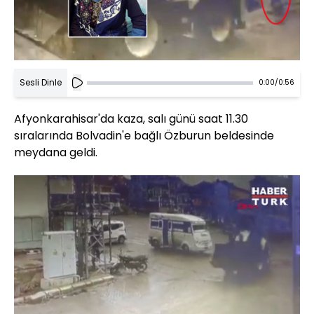
Sesli Dinle
0:00
/
0:56
Afyonkarahisar'da kaza, salı günü saat 11.30
sıralarında Bolvadin'e bağlı Özburun beldesinde
meydana geldi.
Yüklendi
:
100.00%