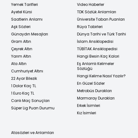
Yemek Tarifleri
Video Haberler
Ayetel Kürsi
TDK Sözlük Anlamları
Saatlerin Anlamı
Üniversite Taban Puanları
Aşk Sözleri
Rüya Tabirleri
Günaydın Mesajları
Dünya Tarihi ve Türk Tarihi
Gram Altın
İslam Ansiklopedisi
Çeyrek Altın
TÜBİTAK Ansiklopedisi
Yarım Altın
Hangi Besin Kaç Kalori
Ata Altın
Eş Anlamlı Kelimeler
Sözlüğü
Cumhuriyet Altını
Hangi Kelime Nasıl Yazılır?
22 Ayar Bilezik
En Güzel Sözler
1 Dolar Kaç TL
Metrobüs Durakları
1 Euro Kaç TL
Marmaray Durakları
Canlı Maç Sonuçları
Erkek İsimleri
Süper Lig Puan Durumu
Kız İsimleri
Atasözleri ve Anlamları