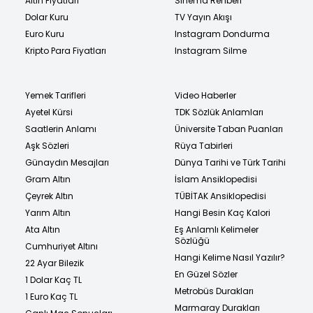
Altın Fiyatları
Sinema Rehberi
Dolar Kuru
TV Yayın Akışı
Euro Kuru
Instagram Dondurma
Kripto Para Fiyatları
Instagram Silme
Yemek Tarifleri
Video Haberler
Ayetel Kürsi
TDK Sözlük Anlamları
Saatlerin Anlamı
Üniversite Taban Puanları
Aşk Sözleri
Rüya Tabirleri
Günaydın Mesajları
Dünya Tarihi ve Türk Tarihi
Gram Altın
İslam Ansiklopedisi
Çeyrek Altın
TÜBİTAK Ansiklopedisi
Yarım Altın
Hangi Besin Kaç Kalori
Ata Altın
Eş Anlamlı Kelimeler
Sözlüğü
Cumhuriyet Altını
Hangi Kelime Nasıl Yazılır?
22 Ayar Bilezik
En Güzel Sözler
1 Dolar Kaç TL
Metrobüs Durakları
1 Euro Kaç TL
Marmaray Durakları