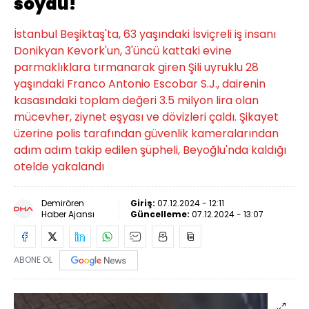
soydu!
İstanbul Beşiktaş'ta, 63 yaşındaki İsviçreli iş insanı
Donikyan Kevork'un, 3'üncü kattaki evine
parmaklıklara tırmanarak giren Şili uyruklu 28
yaşındaki Franco Antonio Escobar S.J., dairenin
kasasındaki toplam değeri 3.5 milyon lira olan
mücevher, ziynet eşyası ve dövizleri çaldı. Şikayet
üzerine polis tarafından güvenlik kameralarından
adım adım takip edilen şüpheli, Beyoğlu'nda kaldığı
otelde yakalandı
Demirören
Giriş:
07.12.2024 - 12:11
Haber Ajansı
Güncelleme:
07.12.2024 - 13:07
ABONE OL