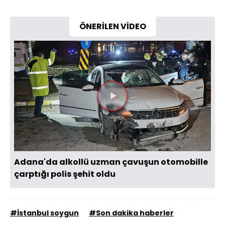
ÖNERİLEN VİDEO
Videoyu
Oynat
Adana'da alkollü uzman çavuşun otomobille
çarptığı polis şehit oldu
#İstanbul soygun
#Son dakika haberler