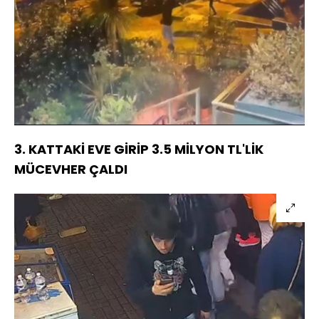
Yüklendi
:
30.60%
Sesi
Oynatma
Aç
Hızı
3. KATTAKİ EVE GİRİP 3.5 MİLYON TL'LİK
MÜCEVHER ÇALDI