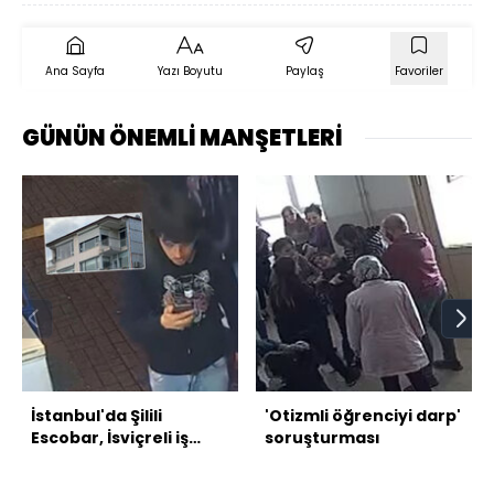
Ana Sayfa
Yazı Boyutu
Paylaş
Favoriler
GÜNÜN ÖNEMLİ MANŞETLERİ
İstanbul'da Şilili
'Otizmli öğrenciyi darp'
Escobar, İsviçreli iş
soruşturması
insanı Kekork'u soydu!