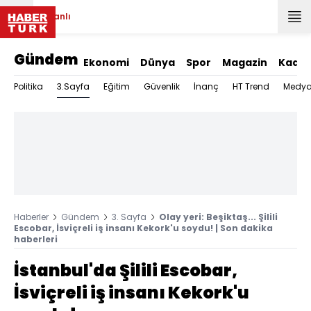
Canlı
Gündem
Ekonomi
Dünya
Spor
Magazin
Kadın
3.Sayfa
Politika
Eğitim
Güvenlik
İnanç
HT Trend
Medy
Haberler
Gündem
3. Sayfa
Olay yeri: Beşiktaş... Şilili
Escobar, İsviçreli iş insanı Kekork'u soydu! | Son dakika
haberleri
İstanbul'da Şilili Escobar,
İsviçreli iş insanı Kekork'u