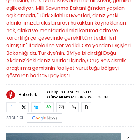
gemisine, Türk Deniz Kuvvetleri'ne ait savaş gemileri
eşlik ediyor. Milli Savunma Bakanlığı'ndan yapılan
açıklamada, "Türk Silahlı Kuvvetleri, deniz yetki
alanlarımızda uluslararası hukuktan kaynaklanan
hak, alaka ve menfaatlerimizi koruma azim ve
kararlılığı çerçevesinde gerekli tüm tedbirleri
almıştır." ifadelerine yer verildi. Öte yandan Dışişleri
Bakanlığı da, Türkiye'nin, BM'ye bildirdiği Doğu
Akdeniz'deki deniz sınırları içinde, Oruç Reis sismik
araştırma gemisinin faaliyet yürüttüğü bölgeyi
gösteren haritayı paylaştı
Giriş:
10.08.2020 - 21:17
Habertürk
Güncelleme:
11.08.2020 - 00:44
ABONE OL