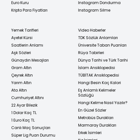
Euro Kuru
Instagram Dondurma
Kripto Para Fiyatları
Instagram Silme
Yemek Tarifleri
Video Haberler
Ayetel Kürsi
TDK Sözlük Anlamları
Saatlerin Anlamı
Üniversite Taban Puanları
Aşk Sözleri
Rüya Tabirleri
Günaydın Mesajları
Dünya Tarihi ve Türk Tarihi
Gram Altın
İslam Ansiklopedisi
Çeyrek Altın
TÜBİTAK Ansiklopedisi
Yarım Altın
Hangi Besin Kaç Kalori
Ata Altın
Eş Anlamlı Kelimeler
Sözlüğü
Cumhuriyet Altını
Hangi Kelime Nasıl Yazılır?
22 Ayar Bilezik
En Güzel Sözler
1 Dolar Kaç TL
Metrobüs Durakları
1 Euro Kaç TL
Marmaray Durakları
Canlı Maç Sonuçları
Erkek İsimleri
Süper Lig Puan Durumu