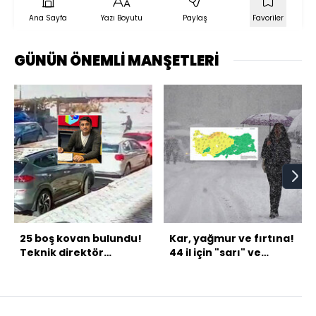
Ana Sayfa
Yazı Boyutu
Paylaş
Favoriler
GÜNÜN ÖNEMLİ MANŞETLERİ
25 boş kovan bulundu!
Kar, yağmur ve fırtına!
Teknik direktör
44 il için "sarı" ve
cinayeti kamerada!
"turuncu" alarm!