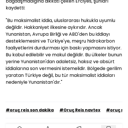
bağdaşmadığına dikkati çeken Erciyes, şunları
kaydetti:
"Bu maksimalist iddia, uluslararası hukukla uyumlu
değildir. Hakkaniyet ilkesine aykırıdır. Ancak
Yunanistan, Avrupa Birliği ve ABD'den bu iddiayı
desteklemesini ve Türkiye'ye, meşru hidrokarbon
faaliyetlerini durdurması için baskı yapmasını istiyor.
Bu kabul edilebilir ve makul değildir. Bu ülkeler bunun
yerine Yunanistan'dan adaletsiz, haksız ve absürt
iddialarına son vermesini istemelidir. Bölgede gerilim
yaratan Türkiye değil, bu tür maksimalist iddiaları
nedeniyle Yunanistan'dır."
#oruç reis son dakika
#Oruç Reis navtex
#oruç rei