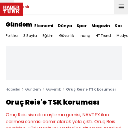
Canlı
Gündem
Ekonomi
Dünya
Spor
Magazin
Kadın
Güvenlik
Politika
3.Sayfa
Eğitim
İnanç
HT Trend
Medy
Haberler
Gündem
Güvenlik
Oruç Reis'e TSK koruması
Oruç Reis'e TSK koruması
Oruç Reis sismik araştırma gemisi, NAVTEX ilan
edilmesi sonrası demir alarak yola çıktı. Oruç Reis