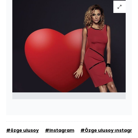
#özge ulusoy
#Instagram
#Özge ulusoy ınstagra