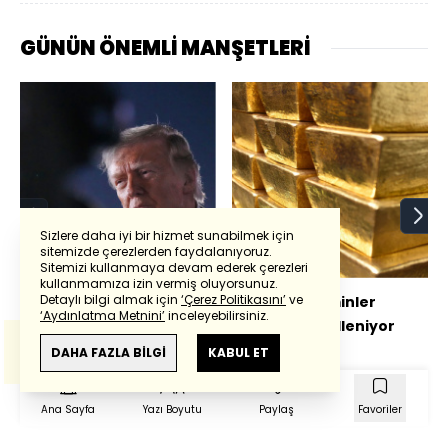
GÜNÜN ÖNEMLİ MANŞETLERİ
Sizlere daha iyi bir hizmet sunabilmek için
sitemizde çerezlerden faydalanıyoruz.
Sitemizi kullanmaya devam ederek çerezleri
Powered by
Translate
kullanmamıza izin vermiş oluyorsunuz.
Detaylı bilgi almak için
‘Çerez Politikasını’
ve
Trump'tan İran'a
Altında tahminler
‘Aydınlatma Metnini’
inceleyebilirsiniz.
'saldırı' tehdidi
yeniden şekilleniyor
Bu çeviride
Google Translete
kullanılmıştır.
Anlam ve çeviri hatalarından
haberturk.com
DAHA FAZLA BİLGİ
KABUL ET
sorumlu değildir.
Ana Sayfa
Yazı Boyutu
Paylaş
Favoriler