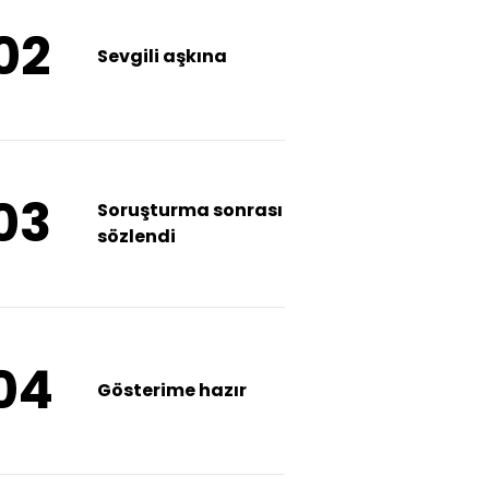
02
Sevgili aşkına
03
Soruşturma sonrası
sözlendi
04
Gösterime hazır