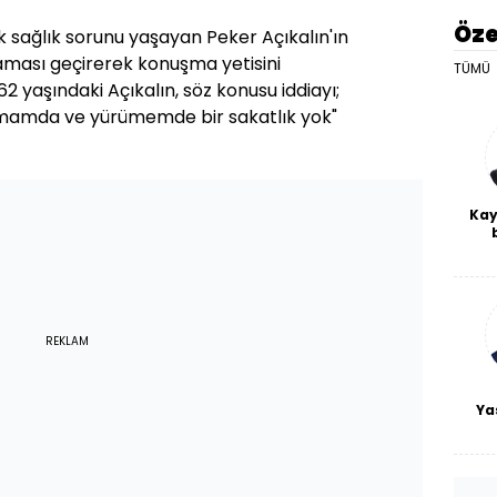
Öze
ek sağlık sorunu yaşayan Peker Açıkalın'ın
aması geçirerek konuşma yetisini
TÜMÜ
 62 yaşındaki Açıkalın, söz konusu iddiayı;
şmamda ve yürümemde bir sakatlık yok"
Kay
De
haf
a
bl
REKLAM
Ya