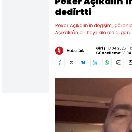
Peker Açıkalın'ı
dedirtti
Peker Açıkalın'ın değişimi, görenle
Açıkalın'ın bir hayli kilo aldığı gör
Giriş:
13.04.2025 - 1
Habertürk
Güncelleme:
13.04