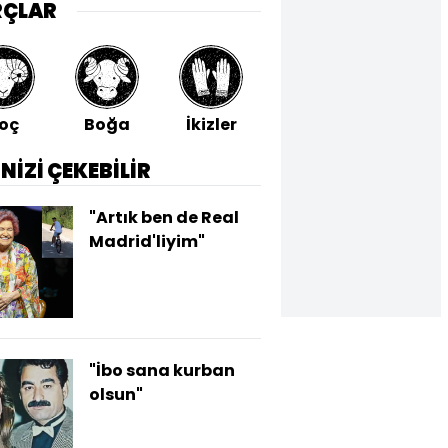
RÇLAR
oç
Boğa
İkizler
Yengeç
Aslan
İNİZİ ÇEKEBİLİR
"Artık ben de Real
Madrid'liyim"
"İbo sana kurban
olsun"