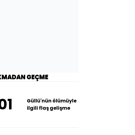
KMADAN GEÇME
01
Güllü'nün ölümüyle
ilgili flaş gelişme