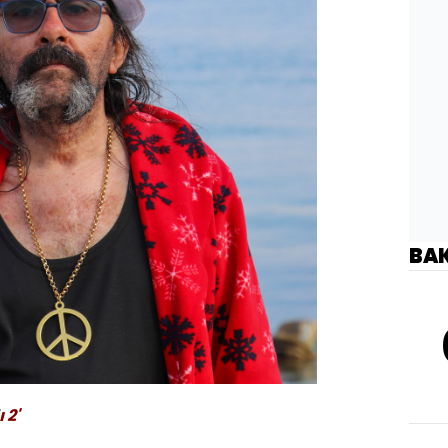
BA
 2'