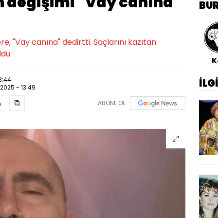
n değişimi "Vay canına"
BU
re; "Vay canına" dedirtti. Saçlarını kazıtan
üldü
K
3:44
İLG
.2025 - 13:49
ABONE OL