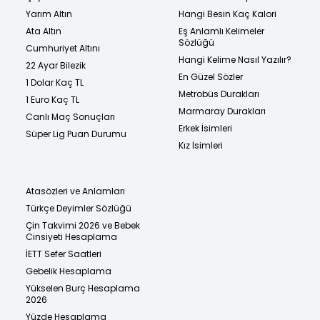
Yarım Altın
Hangi Besin Kaç Kalori
Ata Altın
Eş Anlamlı Kelimeler
Sözlüğü
Cumhuriyet Altını
Hangi Kelime Nasıl Yazılır?
22 Ayar Bilezik
En Güzel Sözler
1 Dolar Kaç TL
Metrobüs Durakları
1 Euro Kaç TL
Marmaray Durakları
Canlı Maç Sonuçları
Erkek İsimleri
Süper Lig Puan Durumu
Kız İsimleri
Atasözleri ve Anlamları
Türkçe Deyimler Sözlüğü
Çin Takvimi 2026 ve Bebek
Cinsiyeti Hesaplama
İETT Sefer Saatleri
Gebelik Hesaplama
Yükselen Burç Hesaplama
2026
Yüzde Hesaplama