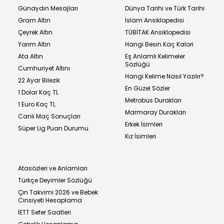
Günaydın Mesajları
Dünya Tarihi ve Türk Tarihi
Gram Altın
İslam Ansiklopedisi
Çeyrek Altın
TÜBİTAK Ansiklopedisi
Yarım Altın
Hangi Besin Kaç Kalori
Ata Altın
Eş Anlamlı Kelimeler
Sözlüğü
Cumhuriyet Altını
Hangi Kelime Nasıl Yazılır?
22 Ayar Bilezik
En Güzel Sözler
1 Dolar Kaç TL
Metrobüs Durakları
1 Euro Kaç TL
Marmaray Durakları
Canlı Maç Sonuçları
Erkek İsimleri
Süper Lig Puan Durumu
Kız İsimleri
Atasözleri ve Anlamları
Türkçe Deyimler Sözlüğü
Çin Takvimi 2026 ve Bebek
Cinsiyeti Hesaplama
İETT Sefer Saatleri