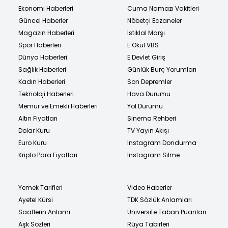
Ekonomi Haberleri
Cuma Namazı Vakitleri
Güncel Haberler
Nöbetçi Eczaneler
Magazin Haberleri
İstiklal Marşı
Spor Haberleri
E Okul VBS
Dünya Haberleri
E Devlet Giriş
Sağlık Haberleri
Günlük Burç Yorumları
Kadın Haberleri
Son Depremler
Teknoloji Haberleri
Hava Durumu
Memur ve Emekli Haberleri
Yol Durumu
Altın Fiyatları
Sinema Rehberi
Dolar Kuru
TV Yayın Akışı
Euro Kuru
Instagram Dondurma
Kripto Para Fiyatları
Instagram Silme
Yemek Tarifleri
Video Haberler
Ayetel Kürsi
TDK Sözlük Anlamları
Saatlerin Anlamı
Üniversite Taban Puanları
Aşk Sözleri
Rüya Tabirleri