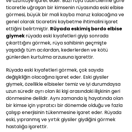
ve üzüntüye işaret eder. Bazı rüya tabircilerine göre
ticaretle uğraşan bir kimsenin rüyasında eski elbise
görmesi, büyük bir mali kayba maruz kalacağına ve
genel olarak ticaretini kaybetme ihtimalini işaret
ettiğini belirtmiştir.
Rüyada eskimiş bordo elbise
giymek
rüyada eski kıyafetleri giyip sonrada
çıkarttığını görmek, rüya sahibinin geçmişte
yaşadığı tüm acılardan, kederlerden ve kötü
günlerden kurtulma arzusuna işarettir.
Rüyada eski kıyafetleri görmek, çok sayıda
değişikliğin olacağına işaret eder. Eski giysiler
giymek, özellikle elbiseler temiz ve iyi durumdaysa
uzun süredir ayrı olan iki kişi arasındaki ilişkinin geri
dönmesine delildir. Aynı zamanda iş hayatında olan
bir kimse için yıpratıcı bir dönemde olduğu ve fazla
çalışıp enerjisinin tükenmesine işaret eder. Rüyada
eski, yıpranmış ve yırtık giysiler giydiğini görmek
hastalığa işarettir.