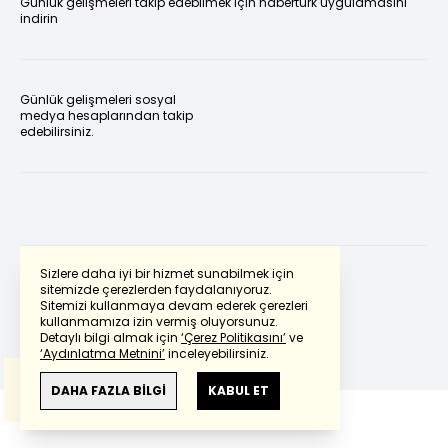
Günlük gelişmeleri takip edebilmek için habertürk uygulamasını
indirin
Günlük gelişmeleri sosyal
medya hesaplarından takip
edebilirsiniz.
Sizlere daha iyi bir hizmet sunabilmek için
sitemizde çerezlerden faydalanıyoruz.
Sitemizi kullanmaya devam ederek çerezleri
Powered by
Translate
kullanmamıza izin vermiş oluyorsunuz.
Detaylı bilgi almak için
‘Çerez Politikasını’
ve
‘Aydınlatma Metnini’
inceleyebilirsiniz.
Bu çeviride
Google Translete
kullanılmıştır.
Anlam ve çeviri hatalarından
haberturk.com
DAHA FAZLA BİLGİ
KABUL ET
sorumlu değildir.