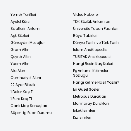
Yemek Tarifleri
Video Haberler
Ayetel Kürsi
TDK Sözlük Anlamları
Saatlerin Anlamı
Üniversite Taban Puanları
Aşk Sözleri
Rüya Tabirleri
Günaydın Mesajları
Dünya Tarihi ve Türk Tarihi
Gram Altın
İslam Ansiklopedisi
Çeyrek Altın
TÜBİTAK Ansiklopedisi
Yarım Altın
Hangi Besin Kaç Kalori
Ata Altın
Eş Anlamlı Kelimeler
Sözlüğü
Cumhuriyet Altını
Hangi Kelime Nasıl Yazılır?
22 Ayar Bilezik
En Güzel Sözler
1 Dolar Kaç TL
Metrobüs Durakları
1 Euro Kaç TL
Marmaray Durakları
Canlı Maç Sonuçları
Erkek İsimleri
Süper Lig Puan Durumu
Kız İsimleri