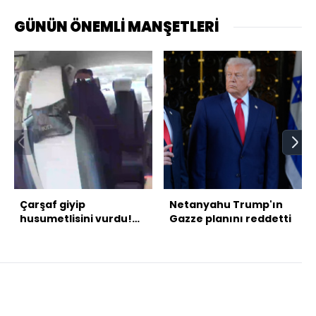
GÜNÜN ÖNEMLİ MANŞETLERİ
Çarşaf giyip
Netanyahu Trump'ın
husumetlisini vurdu!
Gazze planını reddetti
Takside kelepçe!