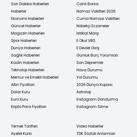
Son Dakika Haberleri
Canlı Borsa
Haberler
Namaz Vakitleri 2026
Ekonomi Haberleri
Cuma Namazı Vakitleri
Güncel Haberler
Nöbetçi Eczaneler
Magazin Haberleri
İstiklal Marşı
Spor Haberleri
E Okul VBS
Dünya Haberleri
E Devlet Giriş
Sağlık Haberleri
Günlük Burç Yorumları
Kadın Haberleri
Son Depremler
Teknoloji Haberleri
Hava Durumu
Memur ve Emekli Haberleri
Yol Durumu
Altın Fiyatları
2026 Dünya Kupası
Dolar Kuru
Astroloji
Euro Kuru
Instagram Dondurma
Kripto Para Fiyatları
Instagram Silme
Yemek Tarifleri
Video Haberler
Ayetel Kürsi
TDK Sözlük Anlamları