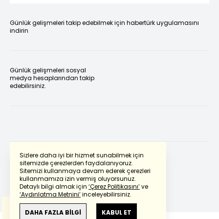
Günlük gelişmeleri takip edebilmek için habertürk uygulamasını
indirin
Günlük gelişmeleri sosyal
medya hesaplarından takip
edebilirsiniz.
Sizlere daha iyi bir hizmet sunabilmek için
sitemizde çerezlerden faydalanıyoruz.
Sitemizi kullanmaya devam ederek çerezleri
Powered by
Translate
kullanmamıza izin vermiş oluyorsunuz.
Detaylı bilgi almak için
‘Çerez Politikasını’
ve
‘Aydınlatma Metnini’
inceleyebilirsiniz.
Bu çeviride
Google Translete
kullanılmıştır.
Anlam ve çeviri hatalarından
haberturk.com
DAHA FAZLA BİLGİ
KABUL ET