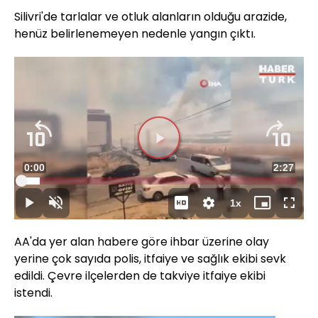
Silivri'de tarlalar ve otluk alanların olduğu arazide,
henüz belirlenemeyen nedenle yangın çıktı.
Videoyu
Süre
0:00
Toplam
2:27
Oynat
Yüklendi
:
6.74%
Süre
1x
Oynat
Sesi
Oynatma
Mini
Tam
Aç
Hızı
oynatıcı
Ekran
AA'da yer alan habere göre ihbar üzerine olay
yerine çok sayıda polis, itfaiye ve sağlık ekibi sevk
edildi. Çevre ilçelerden de takviye itfaiye ekibi
istendi.