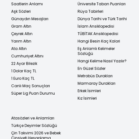
Saatlerin Anlamı
Üniversite Taban Puanları
Aşk Sözleri
Rüya Tabirleri
Günaydın Mesajları
Dünya Tarihi ve Türk Tarihi
Gram Altın
İslam Ansiklopedisi
Çeyrek Altın
TÜBİTAK Ansiklopedisi
Yarım Altın
Hangi Besin Kaç Kalori
Ata Altın
Eş Anlamlı Kelimeler
Sözlüğü
Cumhuriyet Altını
Hangi Kelime Nasıl Yazılır?
22 Ayar Bilezik
En Güzel Sözler
1 Dolar Kaç TL
Metrobüs Durakları
1 Euro Kaç TL
Marmaray Durakları
Canlı Maç Sonuçları
Erkek İsimleri
Süper Lig Puan Durumu
Kız İsimleri
Atasözleri ve Anlamları
Türkçe Deyimler Sözlüğü
Çin Takvimi 2026 ve Bebek
Cinsiyeti Hesaplama