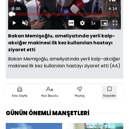
Videoyu
Süre
0:00
Toplam
4:14
Oynat
Yüklendi
:
3.90%
Süre
1x
Oynat
Sesi
Oynatma
Mini
Tam
Aç
Hızı
oynatıcı
Ekran
Bakan Memişoğlu, ameliyatında yerli kalp-
akciğer makinesi ilk kez kullanılan hastayı
ziyaret etti
Bakan Memişoğlu, ameliyatında yerli kalp-akciğer
makinesi ilk kez kullanılan hastayı ziyaret etti (AA)
Ana Sayfa
Yazı Boyutu
Paylaş
Favoriler
GÜNÜN ÖNEMLİ MANŞETLERİ