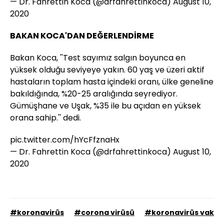
— Dr. Fahrettin Koca (@drfahrettinkoca)
August 10,
2020
BAKAN KOCA'DAN DEĞERLENDİRME
Bakan Koca, ''Test sayımız salgın boyunca en
yüksek olduğu seviyeye yakın. 60 yaş ve üzeri aktif
hastaların toplam hasta içindeki oranı, ülke geneline
bakıldığında, %20-25 aralığında seyrediyor.
Gümüşhane ve Uşak, %35 ile bu açıdan en yüksek
orana sahip.'' dedi.
pic.twitter.com/hYcFfznaHx
— Dr. Fahrettin Koca (@drfahrettinkoca)
August 10,
2020
#koronavirüs
#corona virüsü
#koronavirüs vaka s