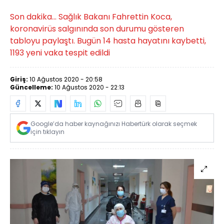
Son dakika... Sağlık Bakanı Fahrettin Koca,
koronavirüs salgınında son durumu gösteren
tabloyu paylaştı. Bugün 14 hasta hayatını kaybetti,
1193 yeni vaka tespit edildi
Giriş:
10 Ağustos 2020 - 20:58
Güncelleme:
10 Ağustos 2020 - 22:13
Google’da haber kaynağınızı Habertürk olarak seçmek
için tıklayın