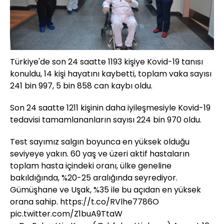
Türkiye'de son 24 saatte 1193 kişiye Kovid-19 tanısı
konuldu, 14 kişi hayatını kaybetti, toplam vaka sayısı
241 bin 997, 5 bin 858 can kaybı oldu.
Son 24 saatte 1211 kişinin daha iyileşmesiyle Kovid-19
tedavisi tamamlananların sayısı 224 bin 970 oldu.
Test sayımız salgın boyunca en yüksek olduğu
seviyeye yakın. 60 yaş ve üzeri aktif hastaların
toplam hasta içindeki oranı, ülke geneline
bakıldığında, %20-25 aralığında seyrediyor.
Gümüşhane ve Uşak, %35 ile bu açıdan en yüksek
orana sahip.
https://t.co/RVlhe7786O
pic.twitter.com/Z1buA9TtaW