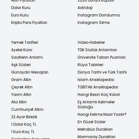
Altın Fiyatları
2026 Dünya Kupası
Dolar Kuru
Astroloji
Euro Kuru
Instagram Dondurma
Kripto Para Fiyatları
Instagram Silme
Yemek Tarifleri
Video Haberler
Ayetel Kürsi
TDK Sözlük Anlamları
Saatlerin Anlamı
Üniversite Taban Puanları
Aşk Sözleri
Rüya Tabirleri
Günaydın Mesajları
Dünya Tarihi ve Türk Tarihi
Gram Altın
İslam Ansiklopedisi
Çeyrek Altın
TÜBİTAK Ansiklopedisi
Yarım Altın
Hangi Besin Kaç Kalori
Ata Altın
Eş Anlamlı Kelimeler
Sözlüğü
Cumhuriyet Altını
Hangi Kelime Nasıl Yazılır?
22 Ayar Bilezik
En Güzel Sözler
1 Dolar Kaç TL
Metrobüs Durakları
1 Euro Kaç TL
Marmaray Durakları