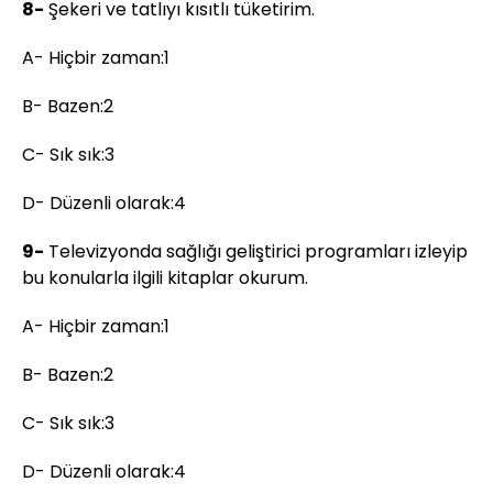
8-
Şekeri ve tatlıyı kısıtlı tüketirim.
A- Hiçbir zaman:1
B- Bazen:2
C- Sık sık:3
D- Düzenli olarak:4
9-
Televizyonda sağlığı geliştirici programları izleyip
bu konularla ilgili kitaplar okurum.
A- Hiçbir zaman:1
B- Bazen:2
C- Sık sık:3
D- Düzenli olarak:4