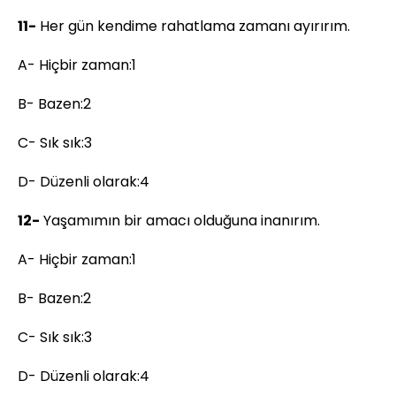
11-
Her gün kendime rahatlama zamanı ayırırım.
A- Hiçbir zaman:1
B- Bazen:2
C- Sık sık:3
D- Düzenli olarak:4
12-
Yaşamımın bir amacı olduğuna inanırım.
A- Hiçbir zaman:1
B- Bazen:2
C- Sık sık:3
D- Düzenli olarak:4