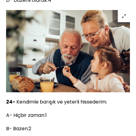
D- Düzenli olarak:4
24-
Kendimle barışık ve yeterli hissederim.
A- Hiçbir zaman:1
B- Bazen:2