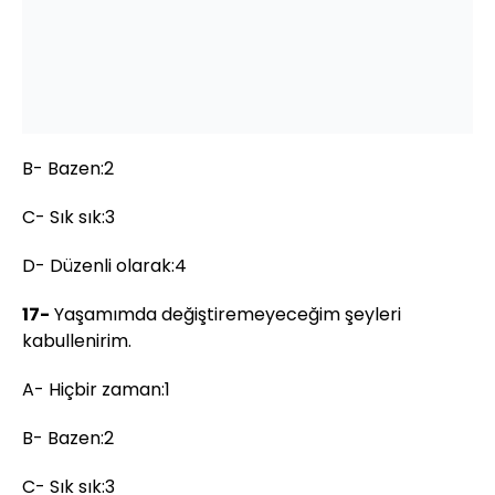
B- Bazen:2
C- Sık sık:3
D- Düzenli olarak:4
17-
Yaşamımda değiştiremeyeceğim şeyleri
kabullenirim.
A- Hiçbir zaman:1
B- Bazen:2
C- Sık sık:3