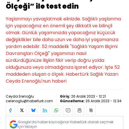
Ölçeği” ile test edin
Yaşlanmayı yavaşlatmak elinizde. Sağlıklı yaşlanma
için yapacağınız en önemli şey dikkatli ve bilinçli
olmak. Günlük yaşamınızda yapacağınız küçücük
değişiklikler bile daha uzun ve daha iyi yaşamanıza
yardım edebilir. 52 maddelik "Sağlıklı Yaşam Biçimi
Davranışları Ölçeği" yaşamınızı nasıl
sürdürdüğünüze ilişkin fikir verip doğru yolda
olduğunuza veya olmadığınıza işaret ediyor. İşte 52
maddeden oluşan o ölçek. Habertürk Sağlık Yazarı
Ceyda Erenoğlu'nun haberi
Ceyda Erenoğlu
Giriş:
26 Aralık 2023 - 12:21
cerenoglu@haberturk.com
Güncelleme:
26 Aralık 2023 - 12:34
Google’da haber kaynağınızı Habertürk olarak seçmek
için tıklayın