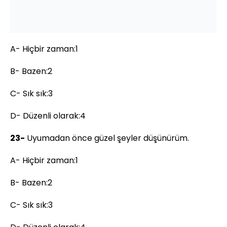
A- Hiçbir zaman:1
B- Bazen:2
C- Sık sık:3
D- Düzenli olarak:4
23-
Uyumadan önce güzel şeyler düşünürüm.
A- Hiçbir zaman:1
B- Bazen:2
C- Sık sık:3