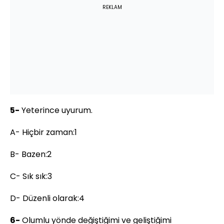
REKLAM
5-
Yeterince uyurum.
A- Hiçbir zaman:1
B- Bazen:2
C- Sık sık:3
D- Düzenli olarak:4
6-
Olumlu yönde değiştiğimi ve geliştiğimi