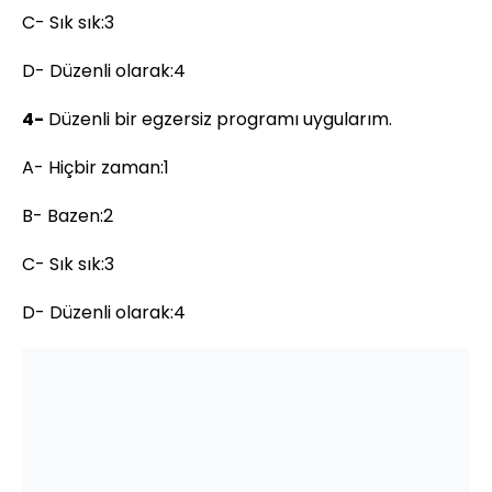
C- Sık sık:3
D- Düzenli olarak:4
4-
Düzenli bir egzersiz programı uygularım.
A- Hiçbir zaman:1
B- Bazen:2
C- Sık sık:3
D- Düzenli olarak:4