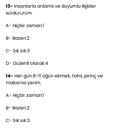
13-
İnsanlarla anlamlı ve doyumlu ilişkiler
sürdürürüm.
A- Hiçbir zaman:1
B- Bazen:2
C- Sık sık:3
D- Düzenli olarak:4
14-
Her gün 6-11 öğün ekmek, tahıl, pirinç ve
makarna yerim.
A- Hiçbir zaman:1
B- Bazen:2
C- Sık sık:3